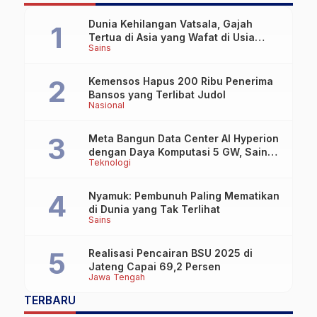
Dunia Kehilangan Vatsala, Gajah
Tertua di Asia yang Wafat di Usia
Sains
Lebih dari 100 Tahun
Kemensos Hapus 200 Ribu Penerima
Bansos yang Terlibat Judol
Nasional
Meta Bangun Data Center AI Hyperion
dengan Daya Komputasi 5 GW, Saingi
Teknologi
OpenAI dan Google
Nyamuk: Pembunuh Paling Mematikan
di Dunia yang Tak Terlihat
Sains
Realisasi Pencairan BSU 2025 di
Jateng Capai 69,2 Persen
Jawa Tengah
TERBARU