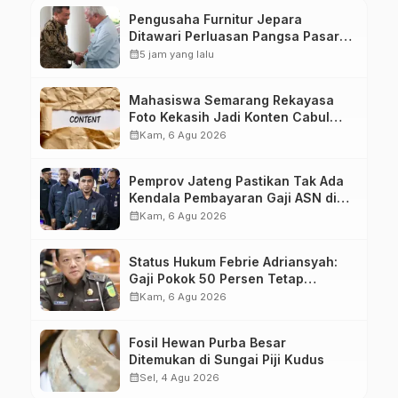
Pengusaha Furnitur Jepara
Ditawari Perluasan Pangsa Pasar
Hingga ke IKN
calendar_month
5 jam yang lalu
Mahasiswa Semarang Rekayasa
Foto Kekasih Jadi Konten Cabul
karena Sakit Hati
calendar_month
Kam, 6 Agu 2026
Pemprov Jateng Pastikan Tak Ada
Kendala Pembayaran Gaji ASN di
Tengah Pemangkasan Transfer ke
calendar_month
Kam, 6 Agu 2026
Daerah
Status Hukum Febrie Adriansyah:
Gaji Pokok 50 Persen Tetap
Mengalir, Tunjangan Disetop
calendar_month
Kam, 6 Agu 2026
Kejagung
Fosil Hewan Purba Besar
Ditemukan di Sungai Piji Kudus
calendar_month
Sel, 4 Agu 2026