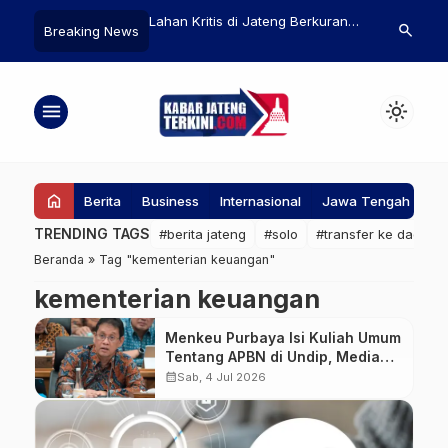
ga di Kabupaten
Lahan Kritis di Jateng Berkurang
Lahan Tidur 
search
Breaking News
Telah Memanfaatkan
Hingga 75 Ribu Hektare
Dimanfaatka
peling
dan Dikemba
Eduwisata Rel
menu
light_mode
home
Berita
Business
Internasional
Jawa Tengah
Ke
TRENDING TAGS
#berita jateng
#solo
#transfer ke daerah
Beranda
»
Tag "kementerian keuangan"
kementerian keuangan
Menkeu Purbaya Isi Kuliah Umum
Tentang APBN di Undip, Media
Dilarang Liputan?
calendar_month
Sab, 4 Jul 2026