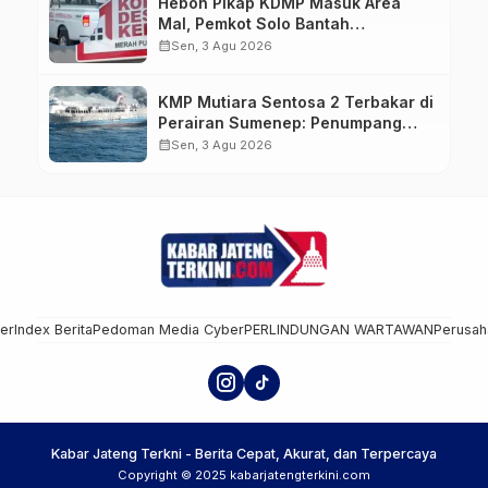
Heboh Pikap KDMP Masuk Area
Mal, Pemkot Solo Bantah
Kepemilikan Kendaraan
calendar_month
Sen, 3 Agu 2026
KMP Mutiara Sentosa 2 Terbakar di
Perairan Sumenep: Penumpang
Lompat ke Laut, Evakuasi Dramatis
calendar_month
Sen, 3 Agu 2026
Berlangsung
mer
Index Berita
Pedoman Media Cyber
PERLINDUNGAN WARTAWAN
Perusah
Kabar Jateng Terkni - Berita Cepat, Akurat, dan Terpercaya
Copyright © 2025 kabarjatengterkini.com