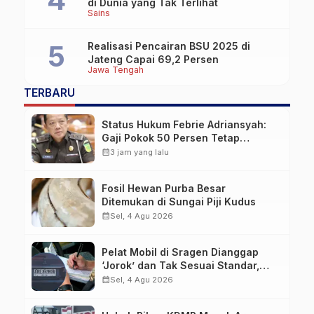
di Dunia yang Tak Terlihat
Sains
Realisasi Pencairan BSU 2025 di
Jateng Capai 69,2 Persen
Jawa Tengah
TERBARU
Status Hukum Febrie Adriansyah:
Gaji Pokok 50 Persen Tetap
Mengalir, Tunjangan Disetop
calendar_month
3 jam yang lalu
Kejagung
Fosil Hewan Purba Besar
Ditemukan di Sungai Piji Kudus
calendar_month
Sel, 4 Agu 2026
Pelat Mobil di Sragen Dianggap
‘Jorok’ dan Tak Sesuai Standar,
Pengemudi Kena Tilang
calendar_month
Sel, 4 Agu 2026