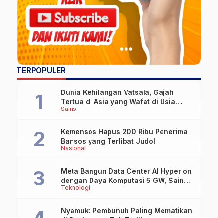
TERPOPULER
Dunia Kehilangan Vatsala, Gajah
Tertua di Asia yang Wafat di Usia
Sains
Lebih dari 100 Tahun
Kemensos Hapus 200 Ribu Penerima
Bansos yang Terlibat Judol
Nasional
Meta Bangun Data Center AI Hyperion
dengan Daya Komputasi 5 GW, Saingi
Teknologi
OpenAI dan Google
Nyamuk: Pembunuh Paling Mematikan