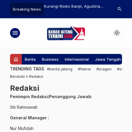
emarang Siapkan
Kurangi Risiko Banjir, Agustina
Pemkot Sema
search
Breaking News
an Jangka Pendek-
Luncurkan Program
Wujudkan Pe
erkait Dampak Jebolnya
Pembangunan 1.000 Titik Sumur
dan Akuntabe
ali Plumbon
Resapan
menu
light_mode
home
Berita
Business
Internasional
Jawa Tengah
Ke
TRENDING TAGS
#berita jateng
#febrie
#sragen
#suap
Beranda
»
Redaksi
Redaksi
Pemimpin Redaksi/Penanggung Jawab:
Siti Rahmawati
General Manager :
Nur Mufidah