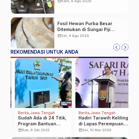
Persen Tetap Mengalir,
calendar_month
Kam, 6 Agu 2026
Tunjangan Disetop Kejagung
Fosil Hewan Purba Besar
Ditemukan di Sungai Piji
Kudus
calendar_month
Sel, 4 Agu 2026
REKOMENDASI UNTUK ANDA
Berita
Jawa Tengah
Berita
Jawa Tengah
Be
al
Sudah Ada di 24 Titik,
Hadiri Tarawih Keliling
W
Program Bantuan
di Lapas Perempuan
U
SPAM Jadi Solusi
Bulu, Agustina Ungkap
P
calendar_month
calendar_month
calendar_month
Rab, 8 Okt 2025
Sel, 10 Mar 2026
Masyarakat Jateng
Ramadan Jadi
M