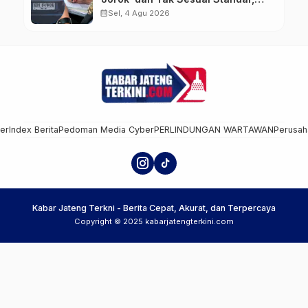
Pengemudi Kena Tilang
calendar_month
Sel, 4 Agu 2026
mer
Index Berita
Pedoman Media Cyber
PERLINDUNGAN WARTAWAN
Perusah
Kabar Jateng Terkni - Berita Cepat, Akurat, dan Terpercaya
Copyright © 2025 kabarjatengterkini.com