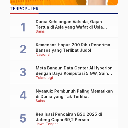
TERPOPULER
Dunia Kehilangan Vatsala, Gajah
Tertua di Asia yang Wafat di Usia
Sains
Lebih dari 100 Tahun
Kemensos Hapus 200 Ribu Penerima
Bansos yang Terlibat Judol
Nasional
Meta Bangun Data Center AI Hyperion
dengan Daya Komputasi 5 GW, Saingi
Teknologi
OpenAI dan Google
Nyamuk: Pembunuh Paling Mematikan
di Dunia yang Tak Terlihat
Sains
Realisasi Pencairan BSU 2025 di
Jateng Capai 69,2 Persen
Jawa Tengah