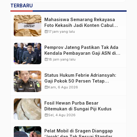
TERBARU
Mahasiswa Semarang Rekayasa
Foto Kekasih Jadi Konten Cabul
karena Sakit Hati
calendar_month
17 jam yang lalu
Pemprov Jateng Pastikan Tak Ada
Kendala Pembayaran Gaji ASN di
Tengah Pemangkasan Transfer ke
calendar_month
18 jam yang lalu
Daerah
Status Hukum Febrie Adriansyah:
Gaji Pokok 50 Persen Tetap
Mengalir, Tunjangan Disetop
calendar_month
Kam, 6 Agu 2026
Kejagung
Fosil Hewan Purba Besar
Ditemukan di Sungai Piji Kudus
calendar_month
Sel, 4 Agu 2026
Pelat Mobil di Sragen Dianggap
‘Jorok’ dan Tak Sesuai Standar,