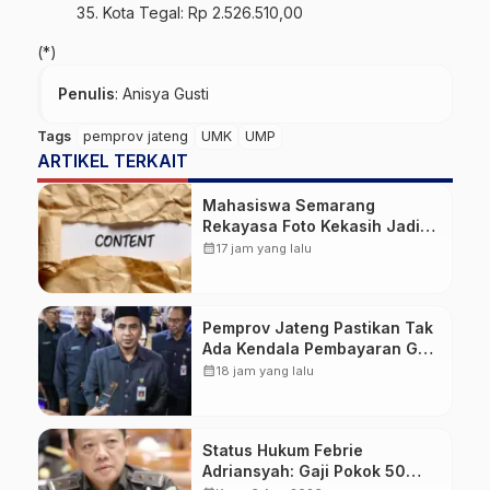
Kota Tegal: Rp 2.526.510,00
(*)
Penulis
: Anisya Gusti
Tags
pemprov jateng
UMK
UMP
ARTIKEL TERKAIT
Mahasiswa Semarang
Rekayasa Foto Kekasih Jadi
Konten Cabul karena Sakit
calendar_month
17 jam yang lalu
Hati
Pemprov Jateng Pastikan Tak
Ada Kendala Pembayaran Gaji
ASN di Tengah Pemangkasan
calendar_month
18 jam yang lalu
Transfer ke Daerah
Status Hukum Febrie
Adriansyah: Gaji Pokok 50