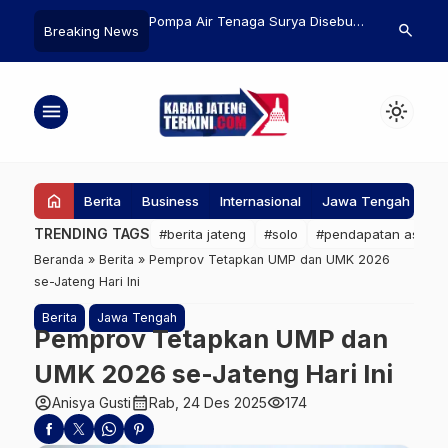
romo Anggrek Bakal
Pompa Air Tenaga Surya Disebut
SPPG Sebela
search
Breaking News
a Baru Mulai 9 Mei
Jadi Solusi Persoalan Rob di
Sragen Bakal 
Sayung Demak
Terindikasi 
menu
light_mode
home
Berita
Business
Internasional
Jawa Tengah
Ke
TRENDING TAGS
#berita jateng
#solo
#pendapatan asli da
Beranda
»
Berita
»
Pemprov Tetapkan UMP dan UMK 2026
se-Jateng Hari Ini
Berita
Jawa Tengah
Pemprov Tetapkan UMP dan
UMK 2026 se-Jateng Hari Ini
account_circle
calendar_month
visibility
Anisya Gusti
Rab, 24 Des 2025
174