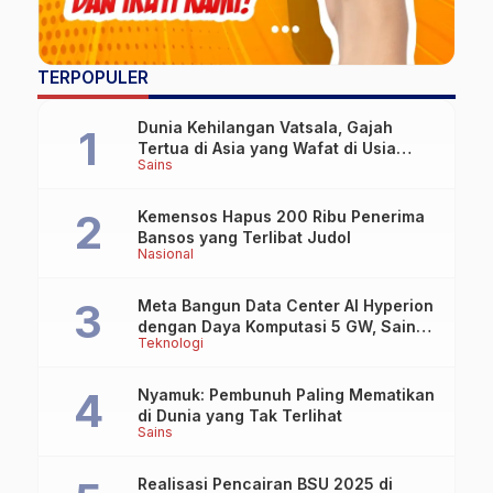
TERPOPULER
Dunia Kehilangan Vatsala, Gajah
Tertua di Asia yang Wafat di Usia
Sains
Lebih dari 100 Tahun
Kemensos Hapus 200 Ribu Penerima
Bansos yang Terlibat Judol
Nasional
Meta Bangun Data Center AI Hyperion
dengan Daya Komputasi 5 GW, Saingi
Teknologi
OpenAI dan Google
Nyamuk: Pembunuh Paling Mematikan
di Dunia yang Tak Terlihat
Sains
Realisasi Pencairan BSU 2025 di