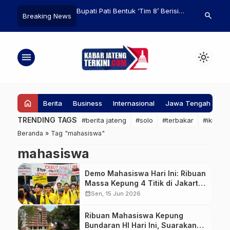
ateng Tindaklanjuti
Bupati Pati Bentuk ‘Tim 8’ Berisi
Ketahanan P
search
Breaking News
asi Pemeriksaan
Orang Kepercayaan, Diduga
Utama Pemba
 dengan Baik
untuk Peras Calon Perangkat
Pemprov Siap
Desa
menu
light_mode
home
Berita
Business
Internasional
Jawa Tengah
Ke
TRENDING TAGS
#berita jateng
#solo
#terbakar
#ikn
#
Beranda
»
Tag "mahasiswa"
mahasiswa
Demo Mahasiswa Hari Ini: Ribuan
Massa Kepung 4 Titik di Jakarta,
5.955 Personel Disiagakan
calendar_month
Sen, 15 Jun 2026
Ribuan Mahasiswa Kepung
Bundaran HI Hari Ini, Suarakan