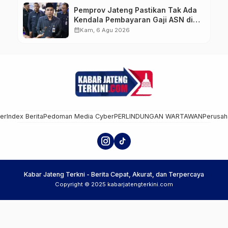
Pemprov Jateng Pastikan Tak Ada
Kendala Pembayaran Gaji ASN di
Tengah Pemangkasan Transfer ke
calendar_month
Kam, 6 Agu 2026
Daerah
mer
Index Berita
Pedoman Media Cyber
PERLINDUNGAN WARTAWAN
Perusah
Kabar Jateng Terkni - Berita Cepat, Akurat, dan Terpercaya
Copyright © 2025 kabarjatengterkini.com