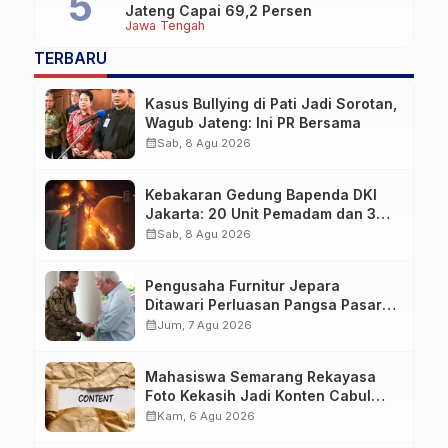
Jateng Capai 69,2 Persen
Jawa Tengah
TERBARU
Kasus Bullying di Pati Jadi Sorotan,
Wagub Jateng: Ini PR Bersama
calendar_month
Sab, 8 Agu 2026
Kebakaran Gedung Bapenda DKI
Jakarta: 20 Unit Pemadam dan 3
Bronto Skylift Dikerahkan, Angin
calendar_month
Sab, 8 Agu 2026
Kencang Jadi Tantangan
Pengusaha Furnitur Jepara
Ditawari Perluasan Pangsa Pasar
Hingga ke IKN
calendar_month
Jum, 7 Agu 2026
Mahasiswa Semarang Rekayasa
Foto Kekasih Jadi Konten Cabul
karena Sakit Hati
calendar_month
Kam, 6 Agu 2026