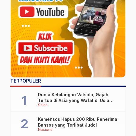
TERPOPULER
Dunia Kehilangan Vatsala, Gajah
Tertua di Asia yang Wafat di Usia
Sains
Lebih dari 100 Tahun
Kemensos Hapus 200 Ribu Penerima
Bansos yang Terlibat Judol
Nasional