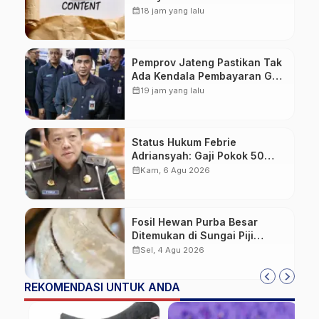
Konten Cabul karena Sakit
calendar_month
18 jam yang lalu
Hati
Pemprov Jateng Pastikan Tak
Ada Kendala Pembayaran Gaji
ASN di Tengah Pemangkasan
calendar_month
19 jam yang lalu
Transfer ke Daerah
Status Hukum Febrie
Adriansyah: Gaji Pokok 50
Persen Tetap Mengalir,
calendar_month
Kam, 6 Agu 2026
Tunjangan Disetop Kejagung
Fosil Hewan Purba Besar
Ditemukan di Sungai Piji
Kudus
calendar_month
Sel, 4 Agu 2026
REKOMENDASI UNTUK ANDA