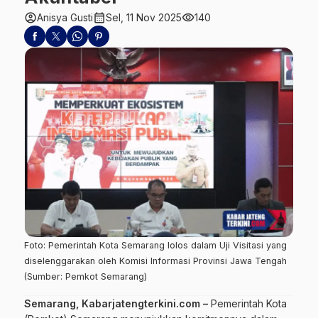
account_circle
calendar_month
visibility
Anisya Gusti
Sel, 11 Nov 2025
140
Foto: Pemerintah Kota Semarang lolos dalam Uji Visitasi yang
diselenggarakan oleh Komisi Informasi Provinsi Jawa Tengah
(Sumber: Pemkot Semarang)
Semarang, Kabarjatengterkini.com –
Pemerintah Kota