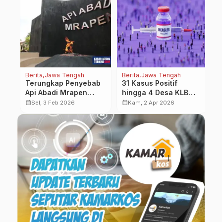
Berita
Jawa Tengah
Berita
Jawa Tengah
Be
Terungkap Penyebab
31 Kasus Positif
M
Api Abadi Mrapen
hingga 4 Desa KLB
P
Padam karena
Campak di Cilacap,
P
calendar_month
calendar_month
calendar_month
Sel, 3 Feb 2026
Kam, 2 Apr 2026
Tersumbat Lumpur
Vaksinasi Balita
Diprioritaskan