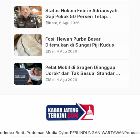
Status Hukum Febrie Adriansyah:
Gaji Pokok 50 Persen Tetap
Mengalir, Tunjangan Disetop
calendar_month
Kam, 6 Agu 2026
Kejagung
Fosil Hewan Purba Besar
Ditemukan di Sungai Piji Kudus
calendar_month
Sel, 4 Agu 2026
Pelat Mobil di Sragen Dianggap
‘Jorok’ dan Tak Sesuai Standar,
Pengemudi Kena Tilang
calendar_month
Sel, 4 Agu 2026
mer
Index Berita
Pedoman Media Cyber
PERLINDUNGAN WARTAWAN
Perusah