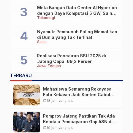
Meta Bangun Data Center AI Hyperion
dengan Daya Komputasi 5 GW, Saingi
Teknologi
OpenAI dan Google
Nyamuk: Pembunuh Paling Mematikan
di Dunia yang Tak Terlihat
Sains
Realisasi Pencairan BSU 2025 di
Jateng Capai 69,2 Persen
Jawa Tengah
TERBARU
Mahasiswa Semarang Rekayasa
Foto Kekasih Jadi Konten Cabul
karena Sakit Hati
calendar_month
18 jam yang lalu
Pemprov Jateng Pastikan Tak Ada
Kendala Pembayaran Gaji ASN di
Tengah Pemangkasan Transfer ke
calendar_month
19 jam yang lalu
Daerah