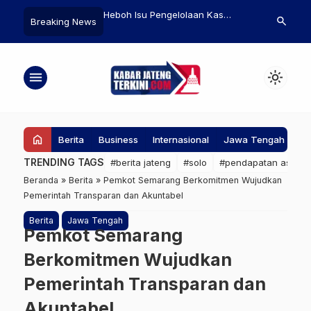
marang Upayakan Uji
Heboh Isu Pengelolaan Kas
Percepat Pe
search
Breaking News
Listrik Ramah
Masjid oleh Pemerintah,
Kelautan dan
Kemenag: Itu Tidak Benar
Pati Libatka
Usaha
menu
light_mode
home
Berita
Business
Internasional
Jawa Tengah
Ke
TRENDING TAGS
#berita jateng
#solo
#pendapatan asli da
Beranda
»
Berita
»
Pemkot Semarang Berkomitmen Wujudkan
Pemerintah Transparan dan Akuntabel
Berita
Jawa Tengah
Pemkot Semarang
Berkomitmen Wujudkan
Pemerintah Transparan dan
Akuntabel