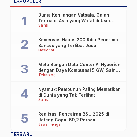
TERPOPULER
Dunia Kehilangan Vatsala, Gajah
Tertua di Asia yang Wafat di Usia
Sains
Lebih dari 100 Tahun
Kemensos Hapus 200 Ribu Penerima
Bansos yang Terlibat Judol
Nasional
Meta Bangun Data Center AI Hyperion
dengan Daya Komputasi 5 GW, Saingi
Teknologi
OpenAI dan Google
Nyamuk: Pembunuh Paling Mematikan
di Dunia yang Tak Terlihat
Sains
Realisasi Pencairan BSU 2025 di
Jateng Capai 69,2 Persen
Jawa Tengah
TERBARU