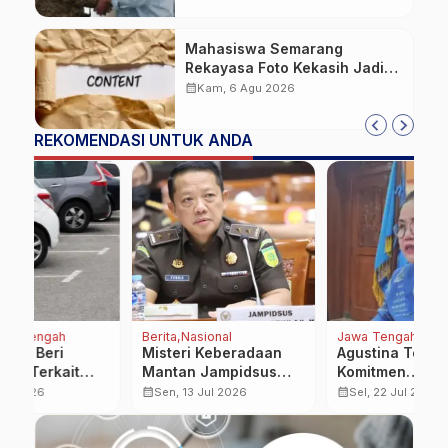
Mahasiswa Semarang
Rekayasa Foto Kekasih Jadi
Konten Cabul karena Sakit
calendar_month
Kam, 6 Agu 2026
Hati
REKOMENDASI UNTUK ANDA
Berita
Nasional
Jawa Tengah
Be
Misteri Keberadaan
Agustina Tegaskan
P
Mantan Jampidsus
Komitmen
P
Febrie Adriansyah:
Menyukseskan
K
calendar_month
calendar_month
calendar_month
Sen, 13 Jul 2026
Sel, 22 Jul 2025
Status Tersangka
Program Koperasi
P
Tanpa Penahanan
Merah Putih
S
Jadi Sorotan
K