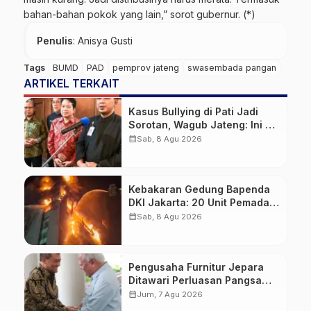
bahan-bahan pokok yang lain,” sorot gubernur. (*)
Penulis
: Anisya Gusti
Tags
BUMD
PAD
pemprov jateng
swasembada pangan
ARTIKEL TERKAIT
Kasus Bullying di Pati Jadi
Sorotan, Wagub Jateng: Ini PR
Bersama
calendar_month
Sab, 8 Agu 2026
Kebakaran Gedung Bapenda
DKI Jakarta: 20 Unit Pemadam
dan 3 Bronto Skylift
calendar_month
Sab, 8 Agu 2026
Dikerahkan, Angin Kencang
Jadi Tantangan
Pengusaha Furnitur Jepara
Ditawari Perluasan Pangsa
Pasar Hingga ke IKN
calendar_month
Jum, 7 Agu 2026