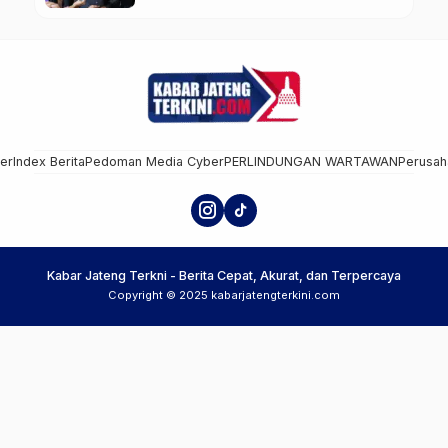
Daerah
mer
Index Berita
Pedoman Media Cyber
PERLINDUNGAN WARTAWAN
Perusah
Kabar Jateng Terkni - Berita Cepat, Akurat, dan Terpercaya
Copyright © 2025 kabarjatengterkini.com