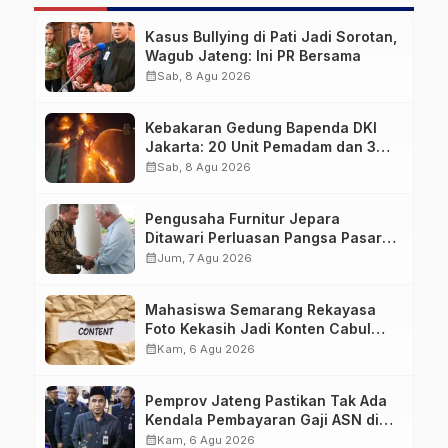
Kasus Bullying di Pati Jadi Sorotan,
Wagub Jateng: Ini PR Bersama
calendar_month
Sab, 8 Agu 2026
Kebakaran Gedung Bapenda DKI
Jakarta: 20 Unit Pemadam dan 3
Bronto Skylift Dikerahkan, Angin
calendar_month
Sab, 8 Agu 2026
Kencang Jadi Tantangan
Pengusaha Furnitur Jepara
Ditawari Perluasan Pangsa Pasar
Hingga ke IKN
calendar_month
Jum, 7 Agu 2026
Mahasiswa Semarang Rekayasa
Foto Kekasih Jadi Konten Cabul
karena Sakit Hati
calendar_month
Kam, 6 Agu 2026
Pemprov Jateng Pastikan Tak Ada
Kendala Pembayaran Gaji ASN di
Tengah Pemangkasan Transfer ke
calendar_month
Kam, 6 Agu 2026