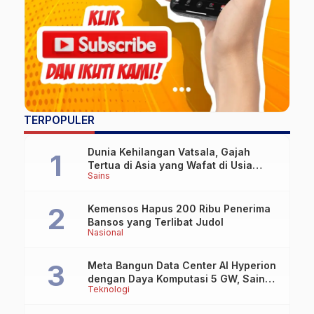
TERPOPULER
Dunia Kehilangan Vatsala, Gajah
Tertua di Asia yang Wafat di Usia
Sains
Lebih dari 100 Tahun
Kemensos Hapus 200 Ribu Penerima
Bansos yang Terlibat Judol
Nasional
Meta Bangun Data Center AI Hyperion
dengan Daya Komputasi 5 GW, Saingi
Teknologi
OpenAI dan Google