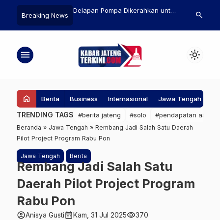
teri Ketenagakerjaan
Delapan Pompa Dikerahkan untuk
Pemprov Jate
search
Breaking News
Ebenezer (Noel)
Tangani Genangan Air Akibat
Ada Kendala
 KPK dalam Operasi
Banjir Semarang
ASN di Teng
Tangan
Transfer ke 
menu
light_mode
home
Berita
Business
Internasional
Jawa Tengah
Ke
TRENDING TAGS
#berita jateng
#solo
#pendapatan asli da
Beranda
»
Jawa Tengah
»
Rembang Jadi Salah Satu Daerah
Pilot Project Program Rabu Pon
Jawa Tengah
Berita
Rembang Jadi Salah Satu
Daerah Pilot Project Program
Rabu Pon
account_circle
calendar_month
visibility
Anisya Gusti
Kam, 31 Jul 2025
370