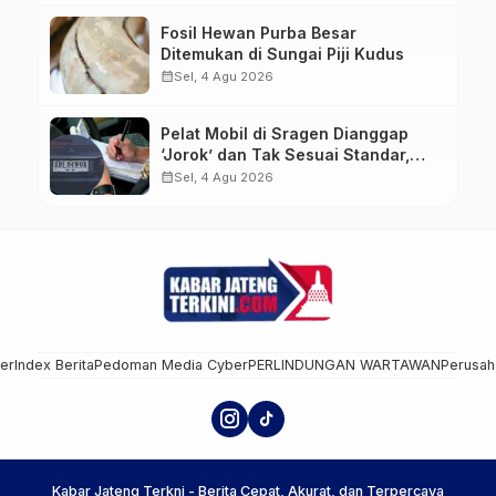
Fosil Hewan Purba Besar
Ditemukan di Sungai Piji Kudus
calendar_month
Sel, 4 Agu 2026
Pelat Mobil di Sragen Dianggap
‘Jorok’ dan Tak Sesuai Standar,
Pengemudi Kena Tilang
calendar_month
Sel, 4 Agu 2026
mer
Index Berita
Pedoman Media Cyber
PERLINDUNGAN WARTAWAN
Perusah
Kabar Jateng Terkni - Berita Cepat, Akurat, dan Terpercaya