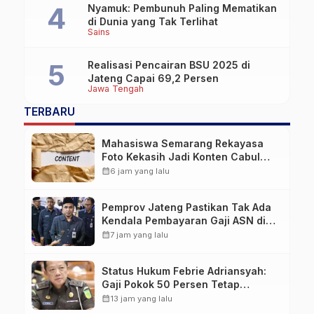
Nyamuk: Pembunuh Paling Mematikan
di Dunia yang Tak Terlihat
Sains
Realisasi Pencairan BSU 2025 di
Jateng Capai 69,2 Persen
Jawa Tengah
TERBARU
Mahasiswa Semarang Rekayasa
Foto Kekasih Jadi Konten Cabul
karena Sakit Hati
calendar_month
6 jam yang lalu
Pemprov Jateng Pastikan Tak Ada
Kendala Pembayaran Gaji ASN di
Tengah Pemangkasan Transfer ke
calendar_month
7 jam yang lalu
Daerah
Status Hukum Febrie Adriansyah:
Gaji Pokok 50 Persen Tetap
Mengalir, Tunjangan Disetop
calendar_month
13 jam yang lalu
Kejagung