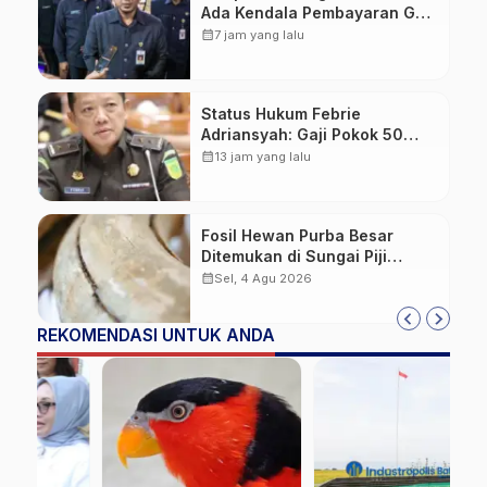
Ada Kendala Pembayaran Gaji
ASN di Tengah Pemangkasan
calendar_month
7 jam yang lalu
Transfer ke Daerah
Status Hukum Febrie
Adriansyah: Gaji Pokok 50
Persen Tetap Mengalir,
calendar_month
13 jam yang lalu
Tunjangan Disetop Kejagung
Fosil Hewan Purba Besar
Ditemukan di Sungai Piji
Kudus
calendar_month
Sel, 4 Agu 2026
REKOMENDASI UNTUK ANDA