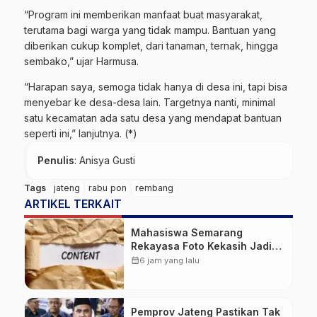
“Program ini memberikan manfaat buat masyarakat,
terutama bagi warga yang tidak mampu. Bantuan yang
diberikan cukup komplet, dari tanaman, ternak, hingga
sembako,” ujar Harmusa.
“Harapan saya, semoga tidak hanya di desa ini, tapi bisa
menyebar ke desa-desa lain. Targetnya nanti, minimal
satu kecamatan ada satu desa yang mendapat bantuan
seperti ini,” lanjutnya. (*)
Penulis
: Anisya Gusti
Tags
jateng
rabu pon
rembang
ARTIKEL TERKAIT
Mahasiswa Semarang
Rekayasa Foto Kekasih Jadi
Konten Cabul karena Sakit
calendar_month
6 jam yang lalu
Hati
Pemprov Jateng Pastikan Tak