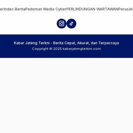
mer
Index Berita
Pedoman Media Cyber
PERLINDUNGAN WARTAWAN
Perusah
Kabar Jateng Terkni - Berita Cepat, Akurat, dan Terpercaya
Copyright © 2025 kabarjatengterkini.com