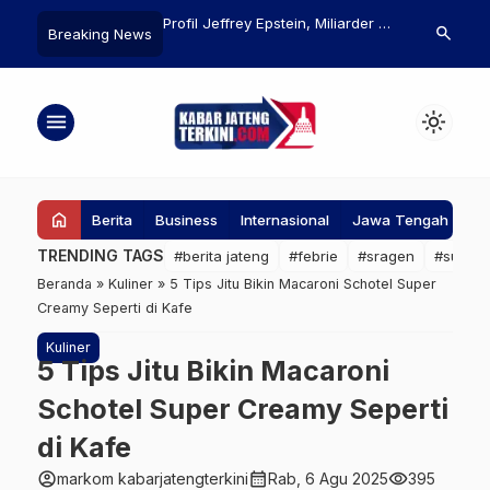
mbacokan di
Profil Jeffrey Epstein, Miliarder di
Pemprov Jate
search
Breaking News
o Pati: Korban
Balik Skandal Besar
Obesitas, Do
iteror Sejak Tahun
Makanan Ber
menu
light_mode
home
Berita
Business
Internasional
Jawa Tengah
Ke
TRENDING TAGS
#berita jateng
#febrie
#sragen
#suap
Beranda
»
Kuliner
»
5 Tips Jitu Bikin Macaroni Schotel Super
Creamy Seperti di Kafe
Kuliner
5 Tips Jitu Bikin Macaroni
Schotel Super Creamy Seperti
di Kafe
account_circle
calendar_month
visibility
markom kabarjatengterkini
Rab, 6 Agu 2025
395