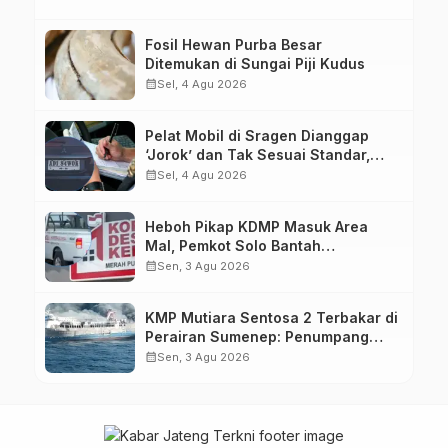
Kejagung
Fosil Hewan Purba Besar
Ditemukan di Sungai Piji Kudus
calendar_month
Sel, 4 Agu 2026
Pelat Mobil di Sragen Dianggap
‘Jorok’ dan Tak Sesuai Standar,
Pengemudi Kena Tilang
calendar_month
Sel, 4 Agu 2026
Heboh Pikap KDMP Masuk Area
Mal, Pemkot Solo Bantah
Kepemilikan Kendaraan
calendar_month
Sen, 3 Agu 2026
KMP Mutiara Sentosa 2 Terbakar di
Perairan Sumenep: Penumpang
Lompat ke Laut, Evakuasi Dramatis
calendar_month
Sen, 3 Agu 2026
Berlangsung