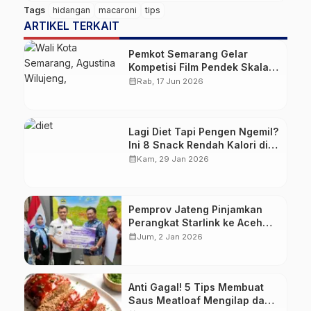
Tags
hidangan
macaroni
tips
ARTIKEL TERKAIT
Pemkot Semarang Gelar
Kompetisi Film Pendek Skala
Nasional Lewat LOFF 2026
calendar_month
Rab, 17 Jun 2026
Lagi Diet Tapi Pengen Ngemil?
Ini 8 Snack Rendah Kalori di
Indomaret
calendar_month
Kam, 29 Jan 2026
Pemprov Jateng Pinjamkan
Perangkat Starlink ke Aceh
Guna Percepat Pemulihan
calendar_month
Jum, 2 Jan 2026
Pascabencana
Anti Gagal! 5 Tips Membuat
Saus Meatloaf Mengilap dan