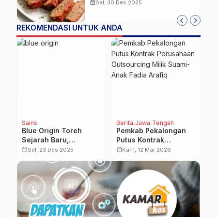
Melekat Sempurna
calendar_month
Sel, 30 Des 2025
REKOMENDASI UNTUK ANDA
Sains
Berita
Jawa Tengah
Be
Blue Origin Toreh
Pemkab Pekalongan
A
Sejarah Baru,
Putus Kontrak
P
Astronaut Berkursi
Perusahaan
P
calendar_month
calendar_month
calendar_month
Sel, 23 Des 2025
Kam, 12 Mar 2026
Roda Sukses Tembus
Outsourcing Milik
O
i
Luar Angkasa
Suami-Anak Fadia
B
Arafiq