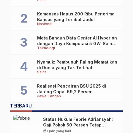
Lebih dari 100 Tahun
Kemensos Hapus 200 Ribu Penerima
Bansos yang Terlibat Judol
Nasional
Meta Bangun Data Center AI Hyperion
dengan Daya Komputasi 5 GW, Saingi
Teknologi
OpenAI dan Google
Nyamuk: Pembunuh Paling Mematikan
di Dunia yang Tak Terlihat
Sains
Realisasi Pencairan BSU 2025 di
Jateng Capai 69,2 Persen
Jawa Tengah
TERBARU
Status Hukum Febrie Adriansyah:
Gaji Pokok 50 Persen Tetap
Mengalir, Tunjangan Disetop
calendar_month
1 jam yang lalu