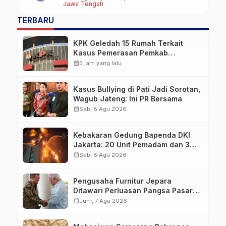
Jawa Tengah
TERBARU
KPK Geledah 15 Rumah Terkait
Kasus Pemerasan Pemkab
Pemalang, Sita Dokumen Proyek
calendar_month
5 jam yang lalu
PUPR hingga Rekaman CCTV
Kasus Bullying di Pati Jadi Sorotan,
Wagub Jateng: Ini PR Bersama
calendar_month
Sab, 8 Agu 2026
Kebakaran Gedung Bapenda DKI
Jakarta: 20 Unit Pemadam dan 3
Bronto Skylift Dikerahkan, Angin
calendar_month
Sab, 8 Agu 2026
Kencang Jadi Tantangan
Pengusaha Furnitur Jepara
Ditawari Perluasan Pangsa Pasar
Hingga ke IKN
calendar_month
Jum, 7 Agu 2026