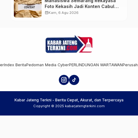
Mahasiswa Semarang Rekayasa
Foto Kekasih Jadi Konten Cabul
karena Sakit Hati
calendar_month
Kam, 6 Agu 2026
mer
Index Berita
Pedoman Media Cyber
PERLINDUNGAN WARTAWAN
Perusah
Kabar Jateng Terkni - Berita Cepat, Akurat, dan Terpercaya
Copyright © 2025 kabarjatengterkini.com