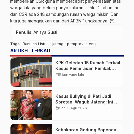
memberikan CSR guna mempercepat penyelesaian atas
warga kita yang belum punya saluran listrik. Di tahun ini
dari CSR ada 248 sambungan rumah warga miskin. Dan
kita juga mengajukan dari dari APBN,” ungkapnya. (*)
Penulis
: Anisya Gusti
Tags
Bantuan Listrik
jateng
pemprov jateng
ARTIKEL TERKAIT
KPK Geledah 15 Rumah Terkait
Kasus Pemerasan Pemkab
Pemalang, Sita Dokumen
calendar_month
5 jam yang lalu
Proyek PUPR hingga Rekaman
CCTV
Kasus Bullying di Pati Jadi
Sorotan, Wagub Jateng: Ini PR
Bersama
calendar_month
Sab, 8 Agu 2026
Kebakaran Gedung Bapenda