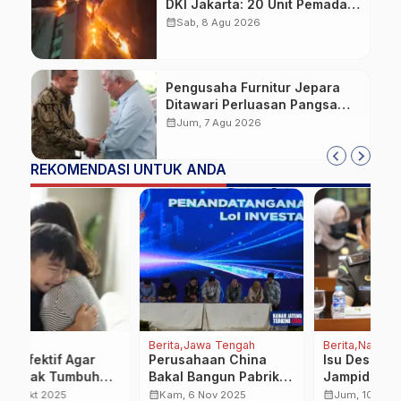
DKI Jakarta: 20 Unit Pemadam
dan 3 Bronto Skylift
calendar_month
Sab, 8 Agu 2026
Dikerahkan, Angin Kencang
Jadi Tantangan
Pengusaha Furnitur Jepara
Ditawari Perluasan Pangsa
Pasar Hingga ke IKN
calendar_month
Jum, 7 Agu 2026
REKOMENDASI UNTUK ANDA
Berita
Jawa Tengah
Berita
Nasional
J
Perusahaan China
Isu Desakan
W
Bakal Bangun Pabrik di
Jampidsus Febrie
A
Tegal, Hadirkan Nilai
Adriansyah Mundur
P
calendar_month
calendar_month
calendar_month
Kam, 6 Nov 2025
Jum, 10 Jul 2026