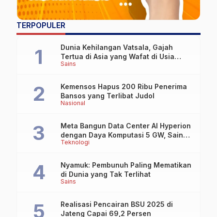
TERPOPULER
Dunia Kehilangan Vatsala, Gajah
Tertua di Asia yang Wafat di Usia
Sains
Lebih dari 100 Tahun
Kemensos Hapus 200 Ribu Penerima
Bansos yang Terlibat Judol
Nasional
Meta Bangun Data Center AI Hyperion
dengan Daya Komputasi 5 GW, Saingi
Teknologi
OpenAI dan Google
Nyamuk: Pembunuh Paling Mematikan
di Dunia yang Tak Terlihat
Sains
Realisasi Pencairan BSU 2025 di
Jateng Capai 69,2 Persen