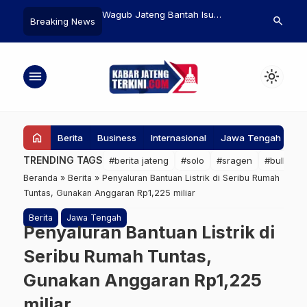
marang Apresiasi
Wagub Jateng Bantah Isu
Geger Perbat
search
Breaking News
g Senantiasa
Penonaktifan Guru Honorer di
Kamboja! Ser
 Tradisi dan Budaya
Tahun 2027
Balasan Artil
menu
light_mode
home
Berita
Business
Internasional
Jawa Tengah
Ke
TRENDING TAGS
#berita jateng
#solo
#sragen
#bullying
Beranda
»
Berita
»
Penyaluran Bantuan Listrik di Seribu Rumah
Tuntas, Gunakan Anggaran Rp1,225 miliar
Berita
Jawa Tengah
Penyaluran Bantuan Listrik di
Seribu Rumah Tuntas,
Gunakan Anggaran Rp1,225
miliar