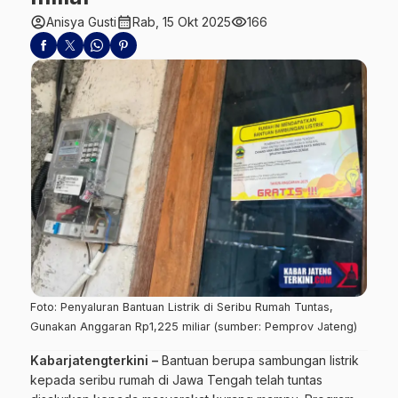
account_circle
calendar_month
visibility
Anisya Gusti
Rab, 15 Okt 2025
166
Foto: Penyaluran Bantuan Listrik di Seribu Rumah Tuntas,
Gunakan Anggaran Rp1,225 miliar (sumber: Pemprov Jateng)
Kabarjatengterkini –
Bantuan berupa sambungan listrik
kepada seribu rumah di Jawa Tengah telah tuntas