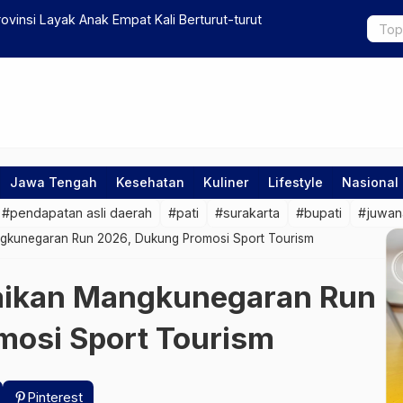
ovinsi Layak Anak Empat Kali Berturut-turut
Kondisi Ter
Setelah Hil
Jawa Tengah
Kesehatan
Kuliner
Lifestyle
Nasional
#pendapatan asli daerah
#pati
#surakarta
#bupati
#juwan
ngkunegaran Run 2026, Dukung Promosi Sport Tourism
maikan Mangkunegaran Run
mosi Sport Tourism
Pinterest