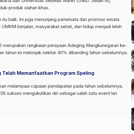
rakarta dan Universitas Sebelas Maret (UNS). Selain itu,
uk-produk olahan khas.
tu baik. Ini juga menunjang pariwisata dan promosi wisata
i UMKM berjalan, masyarakat sehat, dan hidup menjadi lebih
26 merupakan rangkaian perayaan Adeging Mangkunegaran ke-
an tahun ini melonjak sekitar 40% dibanding tahun sebelumnya.
g Telah Memanfaatkan Program Speling
si akan melampaui capaian pendapatan pada tahun sebelumnya,
6 sukses mengukuhkan diri sebagai salah satu event lari