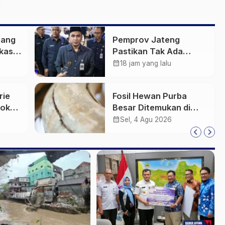
rang
Pemprov Jateng
kasih
Pastikan Tak Ada
Kendala Pembayaran
calendar_month
18 jam yang lalu
Gaji ASN di Tengah
Pemangkasan Transfer
rie
Fosil Hewan Purba
ke Daerah
Pokok
Besar Ditemukan di
Sungai Piji Kudus
calendar_month
Sel, 4 Agu 2026
an