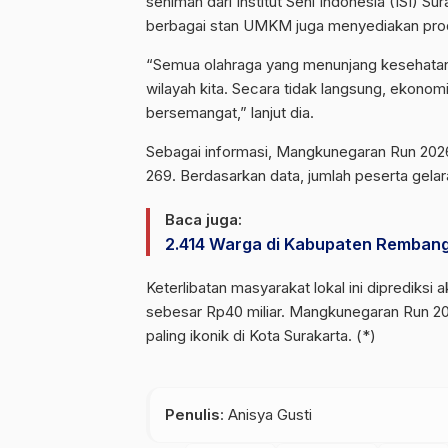
seniman dari Institut Seni Indonesia (ISI) Su
berbagai stan UMKM juga menyediakan prod
“Semua olahraga yang menunjang kesehatan i
wilayah kita. Secara tidak langsung, ekonom
bersemangat,” lanjut dia.
​Sebagai informasi, Mangkunegaran Run 20
269. Berdasarkan data, jumlah peserta gelar
Baca juga:
2.414 Warga di Kabupaten Remban
Keterlibatan masyarakat lokal ini dipredik
sebesar Rp40 miliar. Mangkunegaran Run 202
paling ikonik di Kota Surakarta. (*)
Penulis
: Anisya Gusti