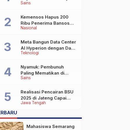
Sains
Wafat di Usia Lebih dari
100 Tahun
Kemensos Hapus 200
Ribu Penerima Bansos
Nasional
yang Terlibat Judol
Meta Bangun Data Center
AI Hyperion dengan Daya
Teknologi
Komputasi 5 GW, Saingi
OpenAI dan Google
Nyamuk: Pembunuh
Paling Mematikan di
Sains
Dunia yang Tak Terlihat
Realisasi Pencairan BSU
2025 di Jateng Capai
Jawa Tengah
69,2 Persen
ERBARU
Mahasiswa Semarang