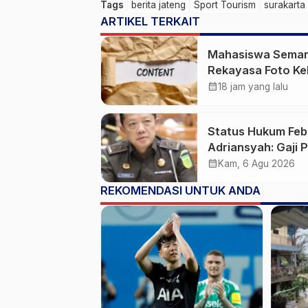
Tags
berita jateng
Sport Tourism
surakarta
ARTIKEL TERKAIT
Mahasiswa Sema
Rekayasa Foto Ke
Jadi Konten Cabul
calendar_month
18 jam yang lalu
karena Sakit Hati
Status Hukum Feb
Adriansyah: Gaji 
50 Persen Tetap
calendar_month
Kam, 6 Agu 2026
Mengalir, Tunjang
REKOMENDASI UNTUK ANDA
Disetop Kejagung