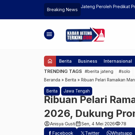
ti Pengibaran Bendera Jolly Roger One
Jateng Peroleh Predikat Pr
Breaking News
a
menu
home
Berita
Business
Internasional
TRENDING TAGS
#berita jateng
#solo
Beranda
»
Berita
»
Ribuan Pelari Ramaikan Ma
Berita
Jawa Tengah
Ribuan Pelari Ra
2026, Dukung Pro
account_circle
calendar_month
visibility
Anisya Gusti
Sen, 4 Mei 2026
78
Facebook
Twitter
Whatsapp