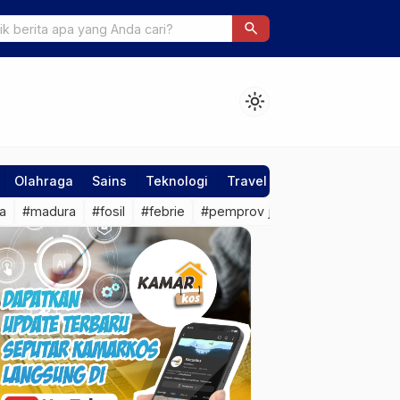
kini Nadira Az-Zahra, Mahasiswi Telkom University yang Ditemuka
search
ang 6 Hari
light_mode
Olahraga
Sains
Teknologi
Travel
a
#madura
#fosil
#febrie
#pemprov jateng
#sragen
#