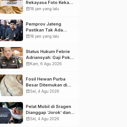
Rekayasa Foto Kekasih
Jadi Konten Cabul
calendar_month
18 jam yang lalu
karena Sakit Hati
Pemprov Jateng
Pastikan Tak Ada
Kendala Pembayaran
calendar_month
18 jam yang lalu
Gaji ASN di Tengah
Pemangkasan
Status Hukum Febrie
Transfer ke Daerah
Adriansyah: Gaji Pokok
50 Persen Tetap
calendar_month
Kam, 6 Agu 2026
Mengalir, Tunjangan
Disetop Kejagung
Fosil Hewan Purba
Besar Ditemukan di
Sungai Piji Kudus
calendar_month
Sel, 4 Agu 2026
Pelat Mobil di Sragen
Dianggap ‘Jorok’ dan
Tak Sesuai Standar,
calendar_month
Sel, 4 Agu 2026
Pengemudi Kena