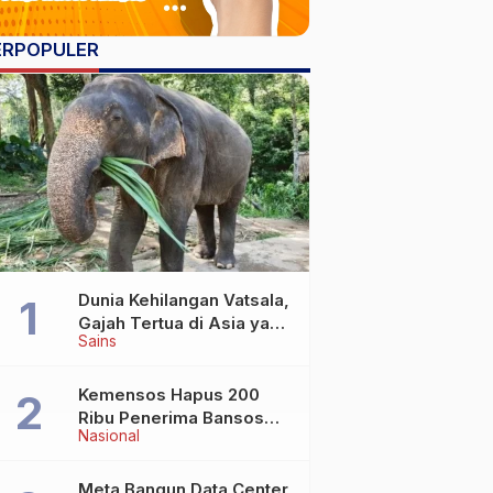
ERPOPULER
Dunia Kehilangan Vatsala,
Gajah Tertua di Asia yang
Sains
Wafat di Usia Lebih dari
100 Tahun
Kemensos Hapus 200
Ribu Penerima Bansos
Nasional
yang Terlibat Judol
Meta Bangun Data Center