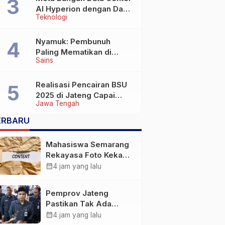
AI Hyperion dengan Daya
Teknologi
Komputasi 5 GW, Saingi
OpenAI dan Google
Nyamuk: Pembunuh
Paling Mematikan di
Sains
Dunia yang Tak Terlihat
Realisasi Pencairan BSU
2025 di Jateng Capai
Jawa Tengah
69,2 Persen
ERBARU
Mahasiswa Semarang
Rekayasa Foto Kekasih
Jadi Konten Cabul
calendar_month
4 jam yang lalu
karena Sakit Hati
Pemprov Jateng
Pastikan Tak Ada
Kendala Pembayaran
calendar_month
4 jam yang lalu
Gaji ASN di Tengah