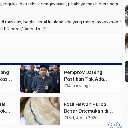
tu, regulasi dan teknis pengawasan, pihaknya masih menunggu
di masalah, begitu ilegal itu tidak ada yang meng-
assessment
i PR berat,” kata dia. (*)
rang
Pemprov Jateng
kasih
Pastikan Tak Ada
Kendala Pembayaran
calendar_month
4 jam yang lalu
Gaji ASN di Tengah
Pemangkasan Transfer
rie
Fosil Hewan Purba
ke Daerah
Pokok
Besar Ditemukan di
Sungai Piji Kudus
calendar_month
Sel, 4 Agu 2026
an