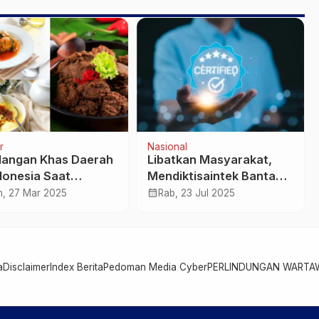
r
Nasional
dangan Khas Daerah
Libatkan Masyarakat,
ndonesia Saat
Mendiktisaintek Bantah
ran
Lepas Tanggung Jawab
calendar_month
, 27 Mar 2025
Rab, 23 Jul 2025
Akreditasi Program Studi
a
Disclaimer
Index Berita
Pedoman Media Cyber
PERLINDUNGAN WARTA