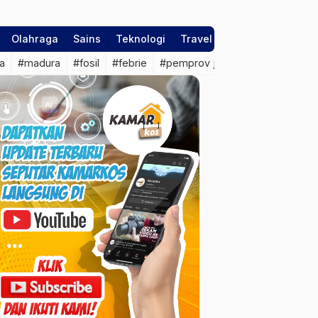
Olahraga
Sains
Teknologi
Travel
a
#madura
#fosil
#febrie
#pemprov jateng
#sragen
#