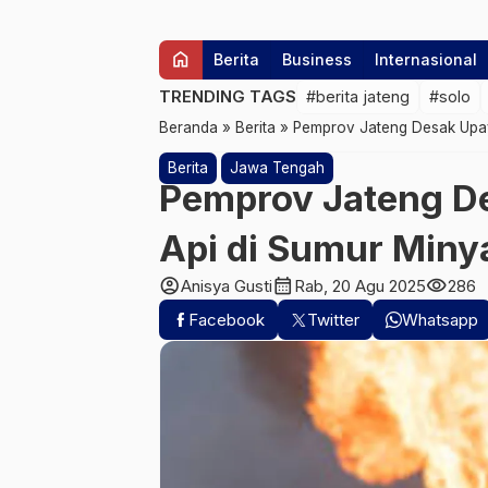
home
Berita
Business
Internasional
TRENDING TAGS
#berita jateng
#solo
Beranda
»
Berita
»
Pemprov Jateng Desak Upa
Berita
Jawa Tengah
Pemprov Jateng 
Api di Sumur Miny
account_circle
calendar_month
visibility
Anisya Gusti
Rab, 20 Agu 2025
286
Facebook
Twitter
Whatsapp