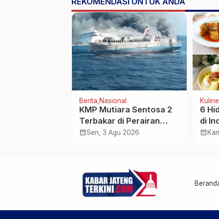
REKOMENDASI UNTUK ANDA
Disetop Kejagung
Tengah
Berita
Nasional
Kuline
an Baku
KMP Mutiara Sentosa 2
6 Hi
lonjak Hingga
Terbakar di Perairan
di I
n, Pemprov
Sumenep: Penumpang
Leba
calendar_month
calendar_month
r 2026
Sen, 3 Agu 2026
Kam
Ini
Lompat ke Laut,
Evakuasi Dramatis
Berlangsung
Berand