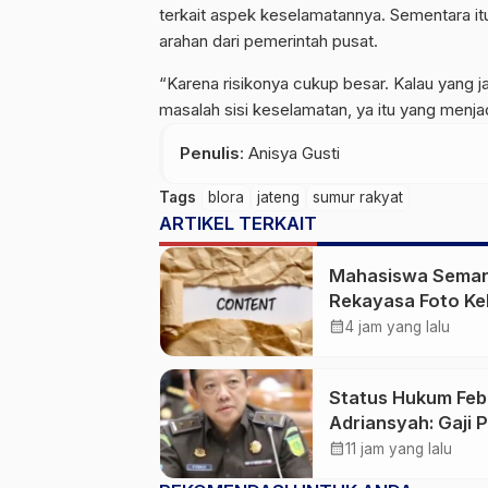
terkait aspek keselamatannya. Sementara i
arahan dari pemerintah pusat.
“Karena risikonya cukup besar. Kalau yang ja
masalah sisi keselamatan, ya itu yang menjad
Penulis
: Anisya Gusti
Tags
blora
jateng
sumur rakyat
ARTIKEL TERKAIT
Mahasiswa Sema
Rekayasa Foto Ke
Jadi Konten Cabul
calendar_month
4 jam yang lalu
karena Sakit Hati
Status Hukum Feb
Adriansyah: Gaji 
50 Persen Tetap
calendar_month
11 jam yang lalu
Mengalir, Tunjang