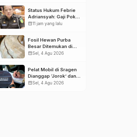
Pemangkasan
Status Hukum Febrie
Transfer ke Daerah
Adriansyah: Gaji Pokok
50 Persen Tetap
calendar_month
11 jam yang lalu
Mengalir, Tunjangan
Disetop Kejagung
Fosil Hewan Purba
Besar Ditemukan di
Sungai Piji Kudus
calendar_month
Sel, 4 Agu 2026
Pelat Mobil di Sragen
Dianggap ‘Jorok’ dan
Tak Sesuai Standar,
calendar_month
Sel, 4 Agu 2026
Pengemudi Kena
Tilang