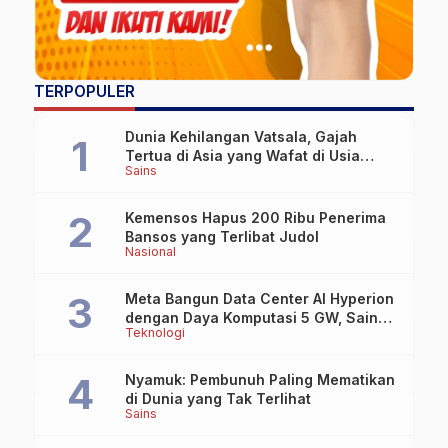
TERPOPULER
Dunia Kehilangan Vatsala, Gajah
Tertua di Asia yang Wafat di Usia
Sains
Lebih dari 100 Tahun
Kemensos Hapus 200 Ribu Penerima
Bansos yang Terlibat Judol
Nasional
Meta Bangun Data Center AI Hyperion
dengan Daya Komputasi 5 GW, Saingi
Teknologi
OpenAI dan Google
Nyamuk: Pembunuh Paling Mematikan
di Dunia yang Tak Terlihat
Sains