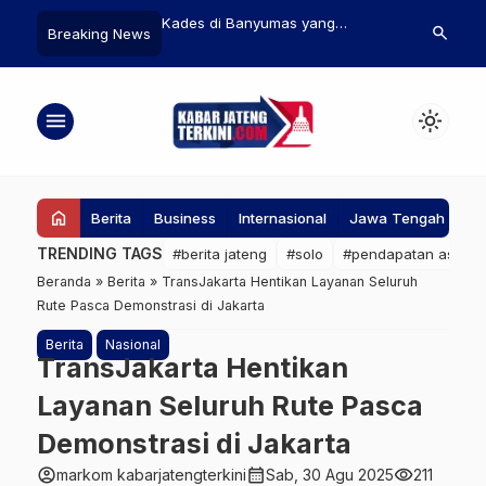
Kades di Banyumas yang
10 Pelajar Nekat Terobos Pagar
Pe
search
Breaking News
Terseret Kasus Penganiayaan
Candi Prambanan karena Tak
Pe
Bakal Diberhentikan Sementara
Punya Uang
Se
menu
light_mode
home
Berita
Business
Internasional
Jawa Tengah
Ke
TRENDING TAGS
#berita jateng
#solo
#pendapatan asli da
Beranda
»
Berita
»
TransJakarta Hentikan Layanan Seluruh
Rute Pasca Demonstrasi di Jakarta
Berita
Nasional
TransJakarta Hentikan
Layanan Seluruh Rute Pasca
Demonstrasi di Jakarta
account_circle
calendar_month
visibility
markom kabarjatengterkini
Sab, 30 Agu 2025
211