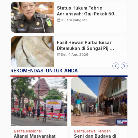
Status Hukum Febrie
Adriansyah: Gaji Pokok 50
Persen Tetap Mengalir,
calendar_month
18 jam yang lalu
Tunjangan Disetop Kejagung
Fosil Hewan Purba Besar
Ditemukan di Sungai Piji
Kudus
calendar_month
Sel, 4 Agu 2026
REKOMENDASI UNTUK ANDA
Berita
Nasional
Berita
Jawa Tengah
J
Aliansi Masyarakat
Seni dan Budaya di
J