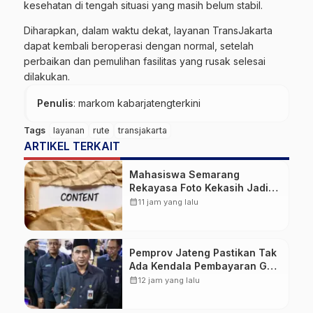
kesehatan di tengah situasi yang masih belum stabil.
Diharapkan, dalam waktu dekat, layanan TransJakarta
dapat kembali beroperasi dengan normal, setelah
perbaikan dan pemulihan fasilitas yang rusak selesai
dilakukan.
Penulis
: markom kabarjatengterkini
Tags
layanan
rute
transjakarta
ARTIKEL TERKAIT
Mahasiswa Semarang
Rekayasa Foto Kekasih Jadi
Konten Cabul karena Sakit
calendar_month
11 jam yang lalu
Hati
Pemprov Jateng Pastikan Tak
Ada Kendala Pembayaran Gaji
ASN di Tengah Pemangkasan
calendar_month
12 jam yang lalu
Transfer ke Daerah