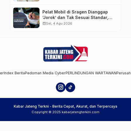
Pelat Mobil di Sragen Dianggap
‘Jorok’ dan Tak Sesuai Standar,
Pengemudi Kena Tilang
calendar_month
Sel, 4 Agu 2026
mer
Index Berita
Pedoman Media Cyber
PERLINDUNGAN WARTAWAN
Perusah
Kabar Jateng Terkni - Berita Cepat, Akurat, dan Terpercaya
Copyright © 2025 kabarjatengterkini.com