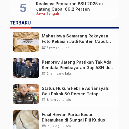
Realisasi Pencairan BSU 2025 di
Jateng Capai 69,2 Persen
Jawa Tengah
TERBARU
Mahasiswa Semarang Rekayasa
Foto Kekasih Jadi Konten Cabul
karena Sakit Hati
calendar_month
11 jam yang lalu
Pemprov Jateng Pastikan Tak Ada
Kendala Pembayaran Gaji ASN di
Tengah Pemangkasan Transfer ke
calendar_month
12 jam yang lalu
Daerah
Status Hukum Febrie Adriansyah:
Gaji Pokok 50 Persen Tetap
Mengalir, Tunjangan Disetop
calendar_month
18 jam yang lalu
Kejagung
Fosil Hewan Purba Besar
Ditemukan di Sungai Piji Kudus
calendar_month
Sel, 4 Agu 2026