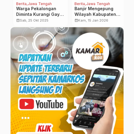
Berita
Jawa Tengah
Berita
Jawa Tengah
Be
Warga Pekalongan
Banjir Mengepung
T
Diminta Kurangi Gaya
Wilayah Kabupaten
R
Hidup Konsumtif untuk
Pati, Wakil Komisi B
W
calendar_month
calendar_month
calendar_month
Sab, 25 Okt 2025
Kam, 15 Jan 2026
g
Kurangi Sampah
DPRD Jateng Kirim
D
Bantuan Logistik
T