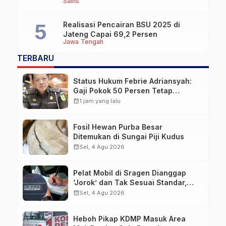
Sains
Realisasi Pencairan BSU 2025 di
Jateng Capai 69,2 Persen
Jawa Tengah
TERBARU
Status Hukum Febrie Adriansyah:
Gaji Pokok 50 Persen Tetap
Mengalir, Tunjangan Disetop
calendar_month
1 jam yang lalu
Kejagung
Fosil Hewan Purba Besar
Ditemukan di Sungai Piji Kudus
calendar_month
Sel, 4 Agu 2026
Pelat Mobil di Sragen Dianggap
‘Jorok’ dan Tak Sesuai Standar,
Pengemudi Kena Tilang
calendar_month
Sel, 4 Agu 2026
Heboh Pikap KDMP Masuk Area