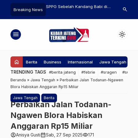
 Hapus 200 Ribu
SPPG Sebelah Kandang Babi di
Meteorit Mar
search
Breaking News
Bansos yang Terlibat
Sragen Bakal Direlokasi,
Terjual Rp86,
Terindikasi Melanggar SOP
Dunia!
menu
light_mode
home
Berita
Business
Internasional
Jawa Tengah
Ke
TRENDING TAGS
#berita jateng
#febrie
#sragen
#suap
Beranda
»
Jawa Tengah
»
Perbaikan Jalan Todanan-Ngawen
Blora Habiskan Anggaran Rp15 Miliar
Jawa Tengah
Berita
Perbaikan Jalan Todanan-
Ngawen Blora Habiskan
Anggaran Rp15 Miliar
account_circle
calendar_month
visibility
Anisya Gusti
Sab, 27 Sep 2025
171