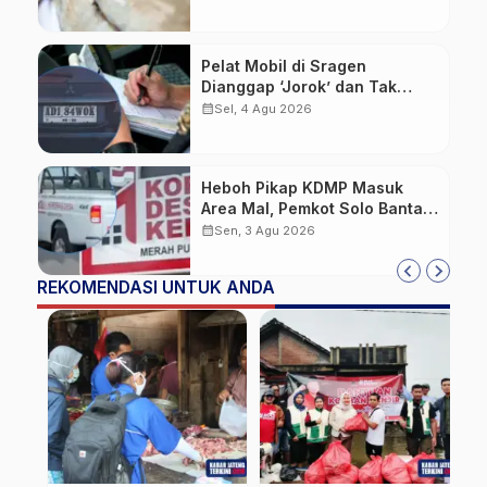
Pelat Mobil di Sragen
Dianggap ‘Jorok’ dan Tak
Sesuai Standar, Pengemudi
calendar_month
Sel, 4 Agu 2026
Kena Tilang
Heboh Pikap KDMP Masuk
Area Mal, Pemkot Solo Bantah
Kepemilikan Kendaraan
calendar_month
Sen, 3 Agu 2026
REKOMENDASI UNTUK ANDA