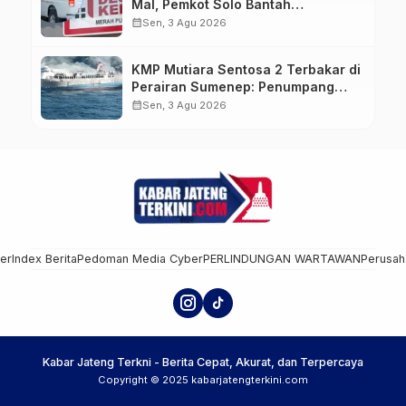
Mal, Pemkot Solo Bantah
Kepemilikan Kendaraan
calendar_month
Sen, 3 Agu 2026
KMP Mutiara Sentosa 2 Terbakar di
Perairan Sumenep: Penumpang
Lompat ke Laut, Evakuasi Dramatis
calendar_month
Sen, 3 Agu 2026
Berlangsung
mer
Index Berita
Pedoman Media Cyber
PERLINDUNGAN WARTAWAN
Perusah
Kabar Jateng Terkni - Berita Cepat, Akurat, dan Terpercaya
Copyright © 2025 kabarjatengterkini.com