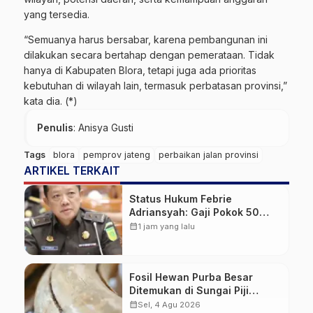
yang tersedia.
“Semuanya harus bersabar, karena pembangunan ini
dilakukan secara bertahap dengan pemerataan. Tidak
hanya di Kabupaten Blora, tetapi juga ada prioritas
kebutuhan di wilayah lain, termasuk perbatasan provinsi,”
kata dia. (*)
Penulis
: Anisya Gusti
Tags
blora
pemprov jateng
perbaikan jalan provinsi
ARTIKEL TERKAIT
Status Hukum Febrie
Adriansyah: Gaji Pokok 50
Persen Tetap Mengalir,
calendar_month
1 jam yang lalu
Tunjangan Disetop Kejagung
Fosil Hewan Purba Besar
Ditemukan di Sungai Piji
Kudus
calendar_month
Sel, 4 Agu 2026