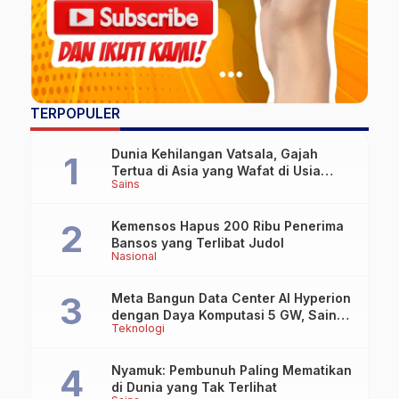
TERPOPULER
Dunia Kehilangan Vatsala, Gajah
Tertua di Asia yang Wafat di Usia
Sains
Lebih dari 100 Tahun
Kemensos Hapus 200 Ribu Penerima
Bansos yang Terlibat Judol
Nasional
Meta Bangun Data Center AI Hyperion
dengan Daya Komputasi 5 GW, Saingi
Teknologi
OpenAI dan Google
Nyamuk: Pembunuh Paling Mematikan
di Dunia yang Tak Terlihat