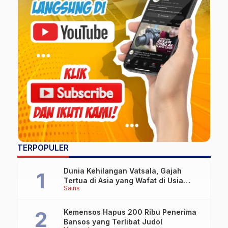
TERPOPULER
Dunia Kehilangan Vatsala, Gajah
Tertua di Asia yang Wafat di Usia
Sains
Lebih dari 100 Tahun
Kemensos Hapus 200 Ribu Penerima
Bansos yang Terlibat Judol