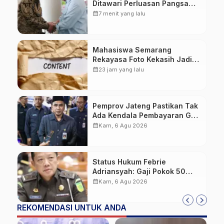
Ditawari Perluasan Pangsa
Pasar Hingga ke IKN
calendar_month
7 menit yang lalu
Mahasiswa Semarang
Rekayasa Foto Kekasih Jadi
Konten Cabul karena Sakit
calendar_month
23 jam yang lalu
Hati
Pemprov Jateng Pastikan Tak
Ada Kendala Pembayaran Gaji
ASN di Tengah Pemangkasan
calendar_month
Kam, 6 Agu 2026
Transfer ke Daerah
Status Hukum Febrie
Adriansyah: Gaji Pokok 50
Persen Tetap Mengalir,
calendar_month
Kam, 6 Agu 2026
Tunjangan Disetop Kejagung
REKOMENDASI UNTUK ANDA