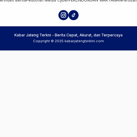
mer
Index Berita
Pedoman Media Cyber
PERLINDUNGAN WARTAWAN
Perusah
Kabar Jateng Terkni - Berita Cepat, Akurat, dan Terpercaya
Copyright © 2025 kabarjatengterkini.com