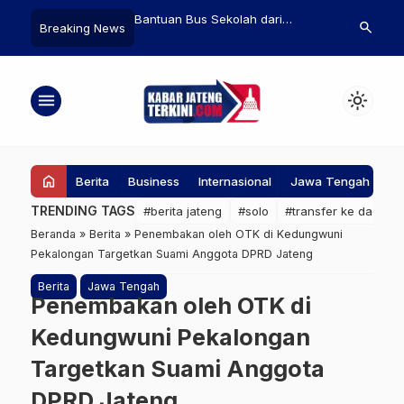
Bantuan Bus Sekolah dari
Langkah Mencadangkan dan
Wu
search
Breaking News
Kemenhub Bakal Beroperasi di
Mentransfer Data dari Ponsel
Pe
Wilayah Sulang-Gunem Rembang
Lama ke Ponsel Baru
Pr
menu
light_mode
home
Berita
Business
Internasional
Jawa Tengah
Ke
TRENDING TAGS
#berita jateng
#solo
#transfer ke daerah
Beranda
»
Berita
»
Penembakan oleh OTK di Kedungwuni
Pekalongan Targetkan Suami Anggota DPRD Jateng
Berita
Jawa Tengah
Penembakan oleh OTK di
Kedungwuni Pekalongan
Targetkan Suami Anggota
DPRD Jateng