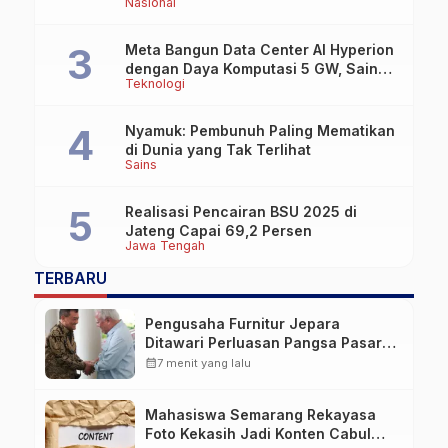
Nasional
Meta Bangun Data Center AI Hyperion
dengan Daya Komputasi 5 GW, Saingi
Teknologi
OpenAI dan Google
Nyamuk: Pembunuh Paling Mematikan
di Dunia yang Tak Terlihat
Sains
Realisasi Pencairan BSU 2025 di
Jateng Capai 69,2 Persen
Jawa Tengah
TERBARU
Pengusaha Furnitur Jepara
Ditawari Perluasan Pangsa Pasar
Hingga ke IKN
calendar_month
7 menit yang lalu
Mahasiswa Semarang Rekayasa
Foto Kekasih Jadi Konten Cabul