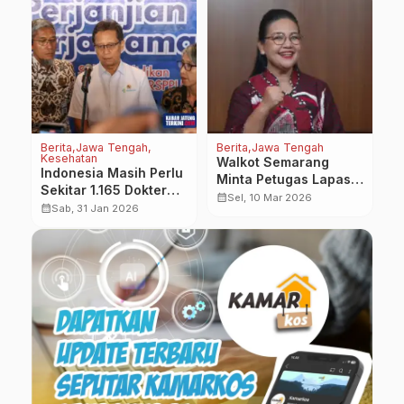
Berita
Jawa Tengah
Berita
Jawa Tengah
Be
Kesehatan
Walkot Semarang
K
Indonesia Masih Perlu
Minta Petugas Lapas
M
Sekitar 1.165 Dokter
Bertugas Secara
S
calendar_month
calendar_month
Sel, 10 Mar 2026
Spesialis Jantung dan
calendar_month
Sab, 31 Jan 2026
Humanis
R
Kanker