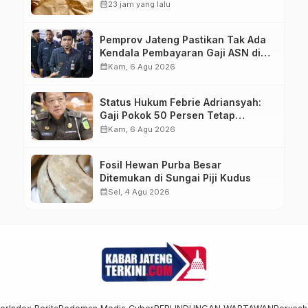
karena Sakit Hati
calendar_month
23 jam yang lalu
Pemprov Jateng Pastikan Tak Ada
Kendala Pembayaran Gaji ASN di
Tengah Pemangkasan Transfer ke
calendar_month
Kam, 6 Agu 2026
Daerah
Status Hukum Febrie Adriansyah:
Gaji Pokok 50 Persen Tetap
Mengalir, Tunjangan Disetop
calendar_month
Kam, 6 Agu 2026
Kejagung
Fosil Hewan Purba Besar
Ditemukan di Sungai Piji Kudus
calendar_month
Sel, 4 Agu 2026