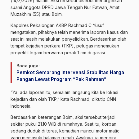
(14/2/2026) malam. Aksi tersebut disebut menargetkan
suami Anggota DPRD Jawa Tengah Nur Fatwah, Amat
Muzakhim (55) atau Boim.
Kapolres Pekalongan AKBP Rachmad C Yusuf
mengatakan, pihaknya telah menerima laporan kasus dan
saat ini masih melakukan penyelidikan. Berdasarkan olah
tempat kejadian perkara (TKP), petugas menemukan
proyektil logam berwarna perak 1 cm di garasi.
Baca juga:
Pemkot Semarang Intervensi Stabilitas Harga
Pangan Lewat Program “Pak Rahman”
“Ya, ada laporan itu, semalam langsung kita ke lokasi
kejadian dan olah TKP,” kata Rachmad, dikutip CNN
Indonesia.
Berdasarkan keterangan Boim, aksi tersebut terjadi
sekitar pukul 21.10 WIB di rumahnya. Saat itu, korban
sedang duduk di teras, kemudian muncul motor matic
yang memasuki halaman rumah. Awalnya, ia mengira