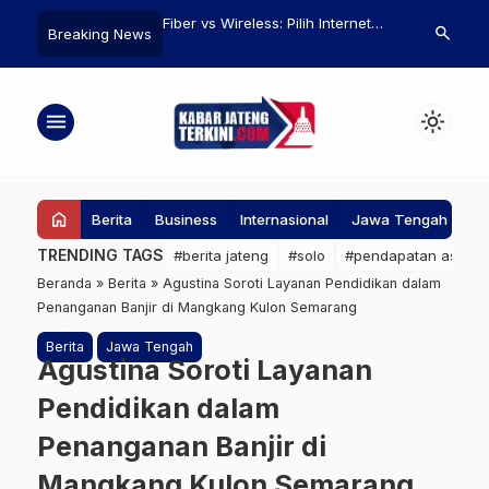
al Pimpin Aksi Demo
Fiber vs Wireless: Pilih Internet
Walkot Sema
search
Breaking News
s Diblokir, 19 Tewas
Rumah Cepat dan Stabil yang Pas
Lapas Bertu
untuk Kamu
menu
light_mode
home
Berita
Business
Internasional
Jawa Tengah
Ke
TRENDING TAGS
#berita jateng
#solo
#pendapatan asli da
Beranda
»
Berita
»
Agustina Soroti Layanan Pendidikan dalam
Penanganan Banjir di Mangkang Kulon Semarang
Berita
Jawa Tengah
Agustina Soroti Layanan
Pendidikan dalam
Penanganan Banjir di
Mangkang Kulon Semarang