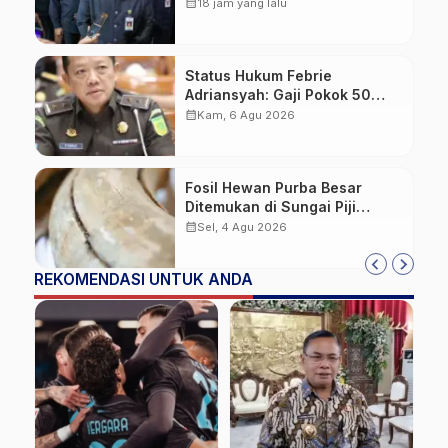
ASN di Tengah Pemangkasan
calendar_month
18 jam yang lalu
Transfer ke Daerah
Status Hukum Febrie
Adriansyah: Gaji Pokok 50
Persen Tetap Mengalir,
calendar_month
Kam, 6 Agu 2026
Tunjangan Disetop Kejagung
Fosil Hewan Purba Besar
Ditemukan di Sungai Piji
Kudus
calendar_month
Sel, 4 Agu 2026
REKOMENDASI UNTUK ANDA