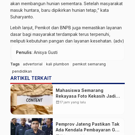
akan membangun hunian sementara. Setelah masyarakat
masuk huntara, baru dipikirkan hunian tetap,” kata
Suharyanto.
Lebih lanjut, Pemkot dan BNPB juga memastikan layanan
dasar bagi masyarakat terdampak terus terpenuhi,
meliputi kebutuhan pangan dan layanan kesehatan. (adv)
Penulis
: Anisya Gusti
Tags
advertorial
kali plumbon
pemkot semarang
pendidikan
ARTIKEL TERKAIT
Mahasiswa Semarang
Rekayasa Foto Kekasih Jadi
Konten Cabul karena Sakit
calendar_month
17 jam yang lalu
Hati
Pemprov Jateng Pastikan Tak
Ada Kendala Pembayaran Gaji