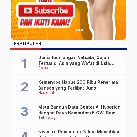
TERPOPULER
Dunia Kehilangan Vatsala, Gajah
Tertua di Asia yang Wafat di Usia
Sains
Lebih dari 100 Tahun
Kemensos Hapus 200 Ribu Penerima
Bansos yang Terlibat Judol
Nasional
Meta Bangun Data Center AI Hyperion
dengan Daya Komputasi 5 GW, Saingi
Teknologi
OpenAI dan Google
Nyamuk: Pembunuh Paling Mematikan