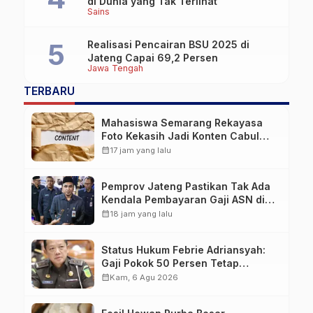
di Dunia yang Tak Terlihat
Sains
Realisasi Pencairan BSU 2025 di
Jateng Capai 69,2 Persen
Jawa Tengah
TERBARU
Mahasiswa Semarang Rekayasa
Foto Kekasih Jadi Konten Cabul
karena Sakit Hati
calendar_month
17 jam yang lalu
Pemprov Jateng Pastikan Tak Ada
Kendala Pembayaran Gaji ASN di
Tengah Pemangkasan Transfer ke
calendar_month
18 jam yang lalu
Daerah
Status Hukum Febrie Adriansyah:
Gaji Pokok 50 Persen Tetap
Mengalir, Tunjangan Disetop
calendar_month
Kam, 6 Agu 2026
Kejagung