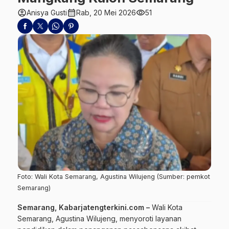
account_circle
calendar_month
visibility
Anisya Gusti
Rab, 20 Mei 2026
51
Foto: Wali Kota Semarang, Agustina Wilujeng (Sumber: pemkot
Semarang)
Semarang, Kabarjatengterkini.com –
Wali Kota
Semarang, Agustina Wilujeng, menyoroti layanan