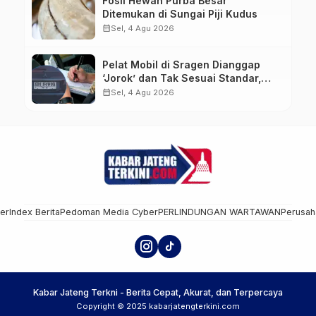
Fosil Hewan Purba Besar
Ditemukan di Sungai Piji Kudus
calendar_month
Sel, 4 Agu 2026
Pelat Mobil di Sragen Dianggap
‘Jorok’ dan Tak Sesuai Standar,
Pengemudi Kena Tilang
calendar_month
Sel, 4 Agu 2026
mer
Index Berita
Pedoman Media Cyber
PERLINDUNGAN WARTAWAN
Perusah
Kabar Jateng Terkni - Berita Cepat, Akurat, dan Terpercaya
Copyright © 2025 kabarjatengterkini.com