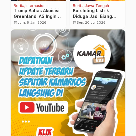
Berita
Internasional
Berita
Jawa Tengah
Ku
Trump Bahas Akuisisi
Korsleting Listrik
P
Greenland, AS Ingin
Diduga Jadi Biang
N
19
Blokir Pengaruh China
Kerok Kebakaran
U
calendar_month
calendar_month
calendar_month
Jum, 9 Jan 2026
Sen, 20 Jul 2026
dan Rusia di Arktik
Pabrik Sandal di
Karanganyar