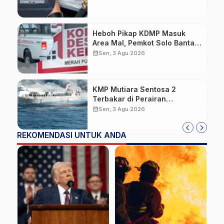
Kena Tilang
Heboh Pikap KDMP Masuk
Area Mal, Pemkot Solo Bantah
Kepemilikan Kendaraan
calendar_month
Sen, 3 Agu 2026
KMP Mutiara Sentosa 2
Terbakar di Perairan
Sumenep: Penumpang Lompat
calendar_month
Sen, 3 Agu 2026
ke Laut, Evakuasi Dramatis
Berlangsung
REKOMENDASI UNTUK ANDA