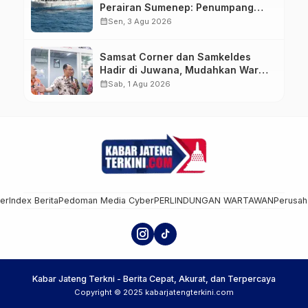
Perairan Sumenep: Penumpang
Lompat ke Laut, Evakuasi Dramatis
calendar_month
Sen, 3 Agu 2026
Berlangsung
Samsat Corner dan Samkeldes
Hadir di Juwana, Mudahkan Warga
Bayar Pajak Kendaraan
calendar_month
Sab, 1 Agu 2026
mer
Index Berita
Pedoman Media Cyber
PERLINDUNGAN WARTAWAN
Perusah
Kabar Jateng Terkni - Berita Cepat, Akurat, dan Terpercaya
Copyright © 2025 kabarjatengterkini.com