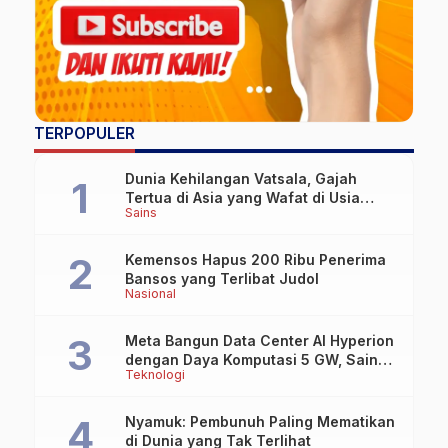
TERPOPULER
Dunia Kehilangan Vatsala, Gajah
Tertua di Asia yang Wafat di Usia
Sains
Lebih dari 100 Tahun
Kemensos Hapus 200 Ribu Penerima
Bansos yang Terlibat Judol
Nasional
Meta Bangun Data Center AI Hyperion
dengan Daya Komputasi 5 GW, Saingi
Teknologi
OpenAI dan Google
Nyamuk: Pembunuh Paling Mematikan
di Dunia yang Tak Terlihat