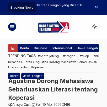
san Anggaran, Dishub
Olahraga Ringan yang Bisa Bikin
Ammar Zoni K
search
Breaking News
Andalkan Aduan
Panjang Umur, Gak Perlu ke Gym!
Sidang Kasu
t untuk Perbaikan PJU
Narkoba di R
Fakta di Pen
menu
light_mode
home
Berita
Business
Internasional
Jawa Tengah
Ke
TRENDING TAGS
#berita jateng
#sragen
#suap
#bupati
Beranda
»
Berita
»
Agustina Dorong Mahasiswa Sebarluaskan
Literasi tentang Koperasi
Berita
Jawa Tengah
Agustina Dorong Mahasiswa
Sebarluaskan Literasi tentang
Koperasi
account_circle
calendar_month
visibility
Anisya Gusti
Sel, 19 Mei 2026
66