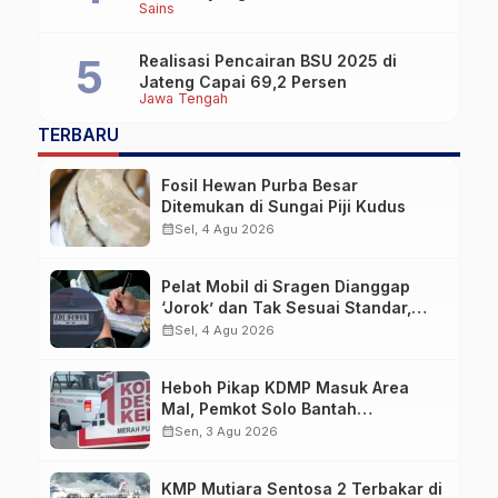
Sains
Realisasi Pencairan BSU 2025 di
Jateng Capai 69,2 Persen
Jawa Tengah
TERBARU
Fosil Hewan Purba Besar
Ditemukan di Sungai Piji Kudus
calendar_month
Sel, 4 Agu 2026
Pelat Mobil di Sragen Dianggap
‘Jorok’ dan Tak Sesuai Standar,
Pengemudi Kena Tilang
calendar_month
Sel, 4 Agu 2026
Heboh Pikap KDMP Masuk Area
Mal, Pemkot Solo Bantah
Kepemilikan Kendaraan
calendar_month
Sen, 3 Agu 2026
KMP Mutiara Sentosa 2 Terbakar di