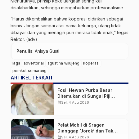
Menurutnya, prinsip kekeluargaan sering kali
disalahartikan, sehingga mengaburkan profesionalisme.
“Harus dikembalikan bahwa koperasi didirikan sebagai
bisnis. Jangan sampai atas nama keluarga, utang tidak
dibayar dan yang menagih pun merasa tidak enak,” tegas
Rektor. (adv)
Penulis
: Anisya Gusti
Tags
advertorial
agustina wilujeng
koperasi
pemkot semarang
ARTIKEL TERKAIT
Fosil Hewan Purba Besar
Ditemukan di Sungai Piji
Kudus
calendar_month
Sel, 4 Agu 2026
Pelat Mobil di Sragen
Dianggap ‘Jorok’ dan Tak
Sesuai Standar, Pengemudi
calendar_month
Sel, 4 Agu 2026