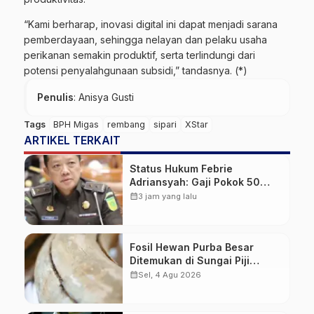
“Kami berharap, inovasi digital ini dapat menjadi sarana
pemberdayaan, sehingga nelayan dan pelaku usaha
perikanan semakin produktif, serta terlindungi dari
potensi penyalahgunaan subsidi,” tandasnya. (*)
Penulis
: Anisya Gusti
Tags
BPH Migas
rembang
sipari
XStar
ARTIKEL TERKAIT
Status Hukum Febrie
Adriansyah: Gaji Pokok 50
Persen Tetap Mengalir,
calendar_month
3 jam yang lalu
Tunjangan Disetop Kejagung
Fosil Hewan Purba Besar
Ditemukan di Sungai Piji
Kudus
calendar_month
Sel, 4 Agu 2026