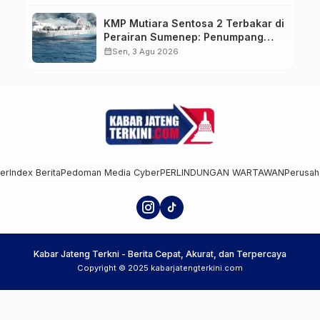
KMP Mutiara Sentosa 2 Terbakar di
Perairan Sumenep: Penumpang
Lompat ke Laut, Evakuasi Dramatis
calendar_month
Sen, 3 Agu 2026
Berlangsung
mer
Index Berita
Pedoman Media Cyber
PERLINDUNGAN WARTAWAN
Perusah
Kabar Jateng Terkni - Berita Cepat, Akurat, dan Terpercaya
Copyright © 2025 kabarjatengterkini.com