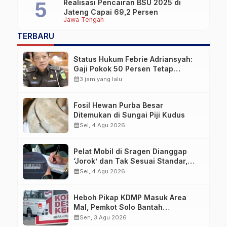
Realisasi Pencairan BSU 2025 di
Jateng Capai 69,2 Persen
Jawa Tengah
TERBARU
Status Hukum Febrie Adriansyah:
Gaji Pokok 50 Persen Tetap
Mengalir, Tunjangan Disetop
calendar_month
3 jam yang lalu
Kejagung
Fosil Hewan Purba Besar
Ditemukan di Sungai Piji Kudus
calendar_month
Sel, 4 Agu 2026
Pelat Mobil di Sragen Dianggap
‘Jorok’ dan Tak Sesuai Standar,
Pengemudi Kena Tilang
calendar_month
Sel, 4 Agu 2026
Heboh Pikap KDMP Masuk Area
Mal, Pemkot Solo Bantah
Kepemilikan Kendaraan
calendar_month
Sen, 3 Agu 2026