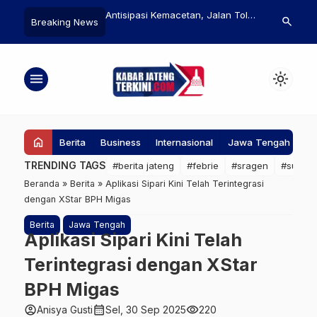
stasi Energi Menurun,
Antisipasi Kemacetan, Jalan Tol
Tingkatkan K
search
Breaking News
teng Lirik Potensi
Bawen-Yogyakarta Bakal
Pelajar, BP
stri Hijau
Difungsikan Jelang Lebaran
Selenggaraka
Simulasi Ke
menu
light_mode
home
Berita
Business
Internasional
Jawa Tengah
Ke
TRENDING TAGS
#berita jateng
#febrie
#sragen
#suap
Beranda
»
Berita
»
Aplikasi Sipari Kini Telah Terintegrasi
dengan XStar BPH Migas
Berita
Jawa Tengah
Aplikasi Sipari Kini Telah
Terintegrasi dengan XStar
BPH Migas
account_circle
calendar_month
visibility
Anisya Gusti
Sel, 30 Sep 2025
220