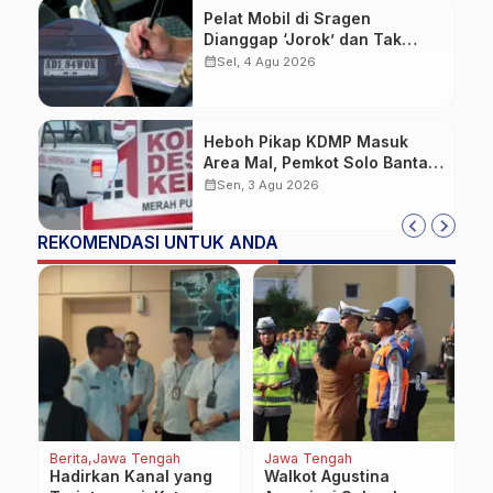
Pelat Mobil di Sragen
Dianggap ‘Jorok’ dan Tak
Sesuai Standar, Pengemudi
calendar_month
Sel, 4 Agu 2026
Kena Tilang
Heboh Pikap KDMP Masuk
Area Mal, Pemkot Solo Bantah
Kepemilikan Kendaraan
calendar_month
Sen, 3 Agu 2026
REKOMENDASI UNTUK ANDA
Berita
Jawa Tengah
Jawa Tengah
Be
Hadirkan Kanal yang
Walkot Agustina
O