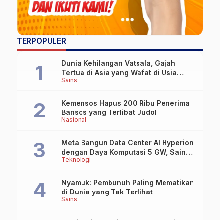
TERPOPULER
Dunia Kehilangan Vatsala, Gajah
Tertua di Asia yang Wafat di Usia
Sains
Lebih dari 100 Tahun
Kemensos Hapus 200 Ribu Penerima
Bansos yang Terlibat Judol
Nasional
Meta Bangun Data Center AI Hyperion
dengan Daya Komputasi 5 GW, Saingi
Teknologi
OpenAI dan Google
Nyamuk: Pembunuh Paling Mematikan
di Dunia yang Tak Terlihat
Sains