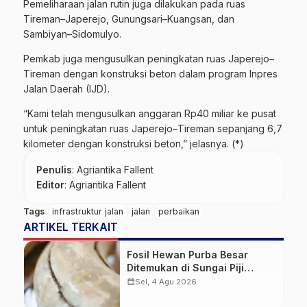
Pemeliharaan jalan rutin juga dilakukan pada ruas
Tireman–Japerejo, Gunungsari–Kuangsan, dan
Sambiyan–Sidomulyo.
Pemkab juga mengusulkan peningkatan ruas Japerejo–
Tireman dengan konstruksi beton dalam program Inpres
Jalan Daerah (IJD).
“Kami telah mengusulkan anggaran Rp40 miliar ke pusat
untuk peningkatan ruas Japerejo–Tireman sepanjang 6,7
kilometer dengan konstruksi beton,” jelasnya. (*)
Penulis
: Agriantika Fallent
Editor
: Agriantika Fallent
Tags
infrastruktur jalan
jalan
perbaikan
ARTIKEL TERKAIT
Fosil Hewan Purba Besar
Ditemukan di Sungai Piji
Kudus
calendar_month
Sel, 4 Agu 2026