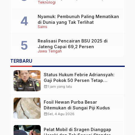
Teknologi
OpenAI dan Google
Nyamuk: Pembunuh Paling Mematikan
di Dunia yang Tak Terlihat
Sains
Realisasi Pencairan BSU 2025 di
Jateng Capai 69,2 Persen
Jawa Tengah
TERBARU
Status Hukum Febrie Adriansyah:
Gaji Pokok 50 Persen Tetap
Mengalir, Tunjangan Disetop
calendar_month
1 jam yang lalu
Kejagung
Fosil Hewan Purba Besar
Ditemukan di Sungai Piji Kudus
calendar_month
Sel, 4 Agu 2026
Pelat Mobil di Sragen Dianggap