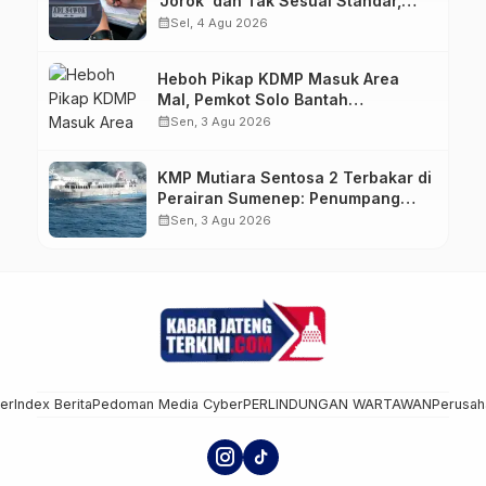
‘Jorok’ dan Tak Sesuai Standar,
Pengemudi Kena Tilang
calendar_month
Sel, 4 Agu 2026
Heboh Pikap KDMP Masuk Area
Mal, Pemkot Solo Bantah
Kepemilikan Kendaraan
calendar_month
Sen, 3 Agu 2026
KMP Mutiara Sentosa 2 Terbakar di
Perairan Sumenep: Penumpang
Lompat ke Laut, Evakuasi Dramatis
calendar_month
Sen, 3 Agu 2026
Berlangsung
mer
Index Berita
Pedoman Media Cyber
PERLINDUNGAN WARTAWAN
Perusah