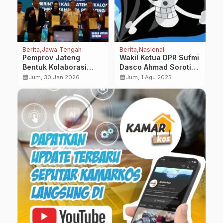
Berita
Jawa Tengah
Berita
Nasional
Be
Pemprov Jateng
Wakil Ketua DPR Sufmi
P
l,
Bentuk Kolaborasi
Dasco Ahmad Soroti
T
t
Aglomerasi untuk
Pengibaran Bendera
P
calendar_month
calendar_month
calendar_month
Jum, 30 Jan 2026
Jum, 1 Agu 2025
Transformasi
Jolly Roger One Piece,
P
Pengelolaan Sampah
Sebut Bisa Picu
B
Jadi Energi
Perpecahan Bangsa
T