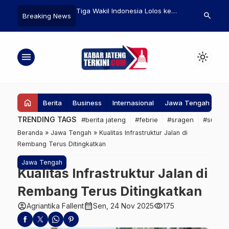
Sebut Kerukunan dan
Tiga Wakil Indonesia Lolos ke
Pelaku UMKM 
search
Breaking News
 Jadi Salah Satu Aspek
Perempat Final Denmark Open
KUR Tanpa A
nan Daerah
2025, Siap Tampil di Arena Fyn
100 Juta
menu
light_mode
home
Berita
Business
Internasional
Jawa Tengah
Ke
TRENDING TAGS
#berita jateng
#febrie
#sragen
#suap
Beranda
»
Jawa Tengah
»
Kualitas Infrastruktur Jalan di
Rembang Terus Ditingkatkan
Jawa Tengah
Kualitas Infrastruktur Jalan di
Rembang Terus Ditingkatkan
account_circle
calendar_month
visibility
Agriantika Fallent
Sen, 24 Nov 2025
175