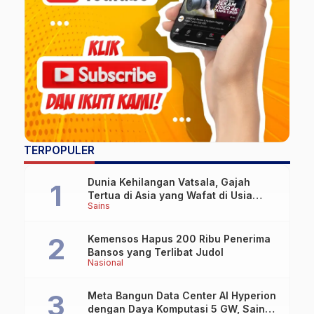
TERPOPULER
Dunia Kehilangan Vatsala, Gajah
Tertua di Asia yang Wafat di Usia
Sains
Lebih dari 100 Tahun
Kemensos Hapus 200 Ribu Penerima
Bansos yang Terlibat Judol
Nasional
Meta Bangun Data Center AI Hyperion
dengan Daya Komputasi 5 GW, Saingi