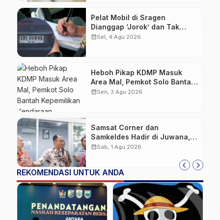
Pelat Mobil di Sragen
Dianggap ‘Jorok’ dan Tak
Sesuai Standar, Pengemudi
calendar_month
Sel, 4 Agu 2026
Kena Tilang
Heboh Pikap KDMP Masuk
Area Mal, Pemkot Solo Bantah
Kepemilikan Kendaraan
calendar_month
Sen, 3 Agu 2026
Samsat Corner dan
Samkeldes Hadir di Juwana,
Mudahkan Warga Bayar Pajak
calendar_month
Sab, 1 Agu 2026
Kendaraan
REKOMENDASI UNTUK ANDA