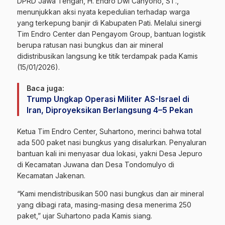
DPRD Jawa Tengah, H. Endro Dwi Cahyono, ST.,
menunjukkan aksi nyata kepedulian terhadap warga
yang terkepung
banjir
di
Kabupaten Pati
. Melalui sinergi
Tim Endro Center dan Pengayom Group, bantuan logistik
berupa ratusan nasi bungkus dan air mineral
didistribusikan langsung ke titik terdampak pada Kamis
(15/01/2026).
Baca juga:
Trump Ungkap Operasi Militer AS-Israel di
Iran, Diproyeksikan Berlangsung 4–5 Pekan
Ketua Tim Endro Center, Suhartono, merinci bahwa total
ada 500 paket nasi bungkus yang disalurkan. Penyaluran
bantuan kali ini menyasar dua lokasi, yakni Desa Jepuro
di Kecamatan Juwana dan Desa Tondomulyo di
Kecamatan Jakenan.
“Kami mendistribusikan 500 nasi bungkus dan air mineral
yang dibagi rata, masing-masing desa menerima 250
paket,” ujar Suhartono pada Kamis siang.