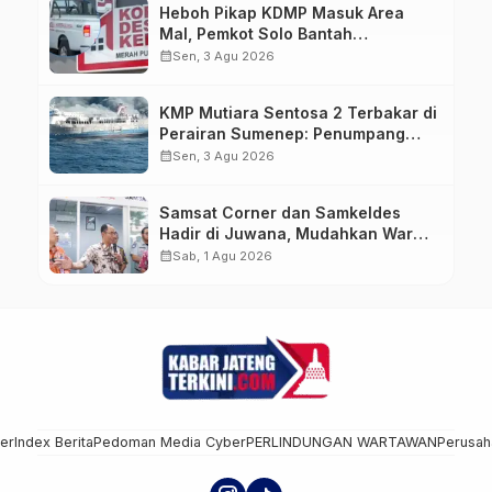
Heboh Pikap KDMP Masuk Area
Mal, Pemkot Solo Bantah
Kepemilikan Kendaraan
calendar_month
Sen, 3 Agu 2026
KMP Mutiara Sentosa 2 Terbakar di
Perairan Sumenep: Penumpang
Lompat ke Laut, Evakuasi Dramatis
calendar_month
Sen, 3 Agu 2026
Berlangsung
Samsat Corner dan Samkeldes
Hadir di Juwana, Mudahkan Warga
Bayar Pajak Kendaraan
calendar_month
Sab, 1 Agu 2026
mer
Index Berita
Pedoman Media Cyber
PERLINDUNGAN WARTAWAN
Perusah