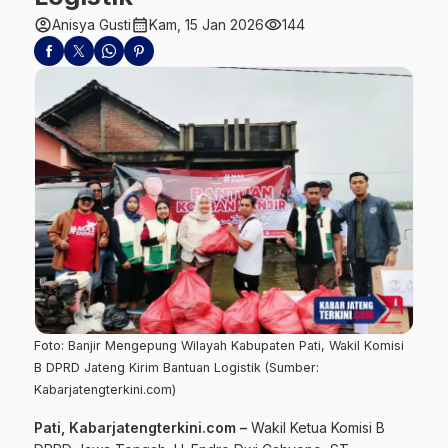
account_circle
calendar_month
visibility
Anisya Gusti
Kam, 15 Jan 2026
144
Foto: Banjir Mengepung Wilayah Kabupaten Pati, Wakil Komisi
B DPRD Jateng Kirim Bantuan Logistik (Sumber:
Kabarjatengterkini.com)
Pati, Kabarjatengterkini.com –
Wakil Ketua Komisi B