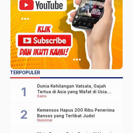
TERPOPULER
Dunia Kehilangan Vatsala, Gajah
Tertua di Asia yang Wafat di Usia
Sains
Lebih dari 100 Tahun
Kemensos Hapus 200 Ribu Penerima
Bansos yang Terlibat Judol
Nasional