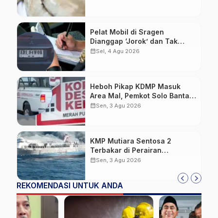
Pelat Mobil di Sragen
Dianggap ‘Jorok’ dan Tak
Sesuai Standar, Pengemudi
calendar_month
Sel, 4 Agu 2026
Kena Tilang
Heboh Pikap KDMP Masuk
Area Mal, Pemkot Solo Bantah
Kepemilikan Kendaraan
calendar_month
Sen, 3 Agu 2026
KMP Mutiara Sentosa 2
Terbakar di Perairan
Sumenep: Penumpang Lompat
calendar_month
Sen, 3 Agu 2026
ke Laut, Evakuasi Dramatis
Berlangsung
REKOMENDASI UNTUK ANDA