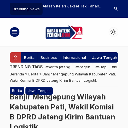
 Terlilit Lakban di
Alasan Kejari Jaksel Tak Tahan
Jalur Penda
search
Breaking News
a Jakpus Ternyata
Roy Suryo dan dr Tifa dalam
Ditutup Seme
u
Kasus Ijazah Jokowi
untuk Peraya
Suku Tengge
menu
light_mode
home
Berita
Business
Internasional
Jawa Tengah
Ke
TRENDING TAGS
#berita jateng
#sragen
#suap
#bupati
Beranda
»
Berita
»
Banjir Mengepung Wilayah Kabupaten Pati,
Wakil Komisi B DPRD Jateng Kirim Bantuan Logistik
Berita
Jawa Tengah
Banjir Mengepung Wilayah
Kabupaten Pati, Wakil Komisi
B DPRD Jateng Kirim Bantuan
Logistik