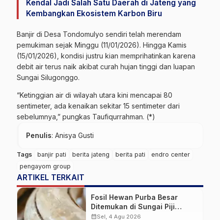
Kendal Jadi Salah Satu Daerah di Jateng yang
Kembangkan Ekosistem Karbon Biru
Banjir di Desa Tondomulyo sendiri telah merendam
pemukiman sejak Minggu (11/01/2026). Hingga Kamis
(15/01/2026), kondisi justru kian memprihatinkan karena
debit air terus naik akibat curah hujan tinggi dan luapan
Sungai Silugonggo.
“Ketinggian air di wilayah utara kini mencapai 80
sentimeter, ada kenaikan sekitar 15 sentimeter dari
sebelumnya,” pungkas Taufiqurrahman. (*)
Penulis
: Anisya Gusti
Tags
banjir pati
berita jateng
berita pati
endro center
pengayom group
ARTIKEL TERKAIT
Fosil Hewan Purba Besar
Ditemukan di Sungai Piji
Kudus
calendar_month
Sel, 4 Agu 2026