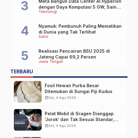
Meta Bangun Data Center AI Hyperion
dengan Daya Komputasi 5 GW, Saingi
Teknologi
OpenAI dan Google
Nyamuk: Pembunuh Paling Mematikan
di Dunia yang Tak Terlihat
Sains
Realisasi Pencairan BSU 2025 di
Jateng Capai 69,2 Persen
Jawa Tengah
TERBARU
Fosil Hewan Purba Besar
Ditemukan di Sungai Piji Kudus
calendar_month
Sel, 4 Agu 2026
Pelat Mobil di Sragen Dianggap
‘Jorok’ dan Tak Sesuai Standar,
Pengemudi Kena Tilang
calendar_month
Sel, 4 Agu 2026