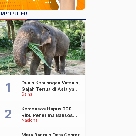
ERPOPULER
Dunia Kehilangan Vatsala,
Gajah Tertua di Asia yang
Sains
Wafat di Usia Lebih dari
100 Tahun
Kemensos Hapus 200
Ribu Penerima Bansos
Nasional
yang Terlibat Judol
Meta Bangun Data Center