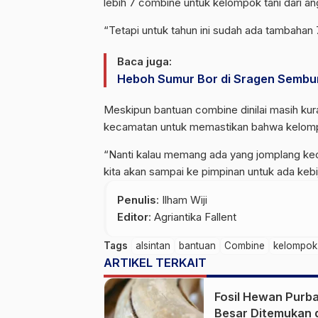
lebih 7 combine untuk kelompok tani dari a
“Tetapi untuk tahun ini sudah ada tambahan 
Baca juga:
Heboh Sumur Bor di Sragen Semburka
Meskipun bantuan combine dinilai masih kur
kecamatan untuk memastikan bahwa kelomp
“Nanti kalau memang ada yang jomplang kecam
kita akan sampai ke pimpinan untuk ada kebij
Penulis
: Ilham Wiji
Editor
: Agriantika Fallent
Tags
alsintan
bantuan
Combine
kelompok 
ARTIKEL TERKAIT
Fosil Hewan Purb
Besar Ditemukan 