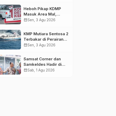
Tilang
Heboh Pikap KDMP
Masuk Area Mal,
Pemkot Solo Bantah
calendar_month
Sen, 3 Agu 2026
Kepemilikan
Kendaraan
KMP Mutiara Sentosa 2
Terbakar di Perairan
Sumenep: Penumpang
calendar_month
Sen, 3 Agu 2026
Lompat ke Laut,
Evakuasi Dramatis
Samsat Corner dan
Berlangsung
Samkeldes Hadir di
Juwana, Mudahkan
calendar_month
Sab, 1 Agu 2026
Warga Bayar Pajak
Kendaraan