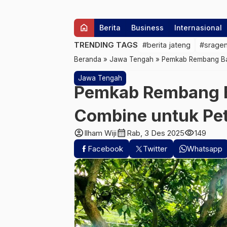
home
Berita
Business
Internasional
TRENDING TAGS
#berita jateng
#srage
Beranda
»
Jawa Tengah
»
Pemkab Rembang Bak
Jawa Tengah
Pemkab Rembang B
Combine untuk Pet
account_circle
calendar_month
visibility
Ilham Wiji
Rab, 3 Des 2025
149
Facebook
Twitter
Whatsapp