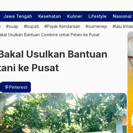
Jawa Tengah
Kesehatan
Kuliner
Lifestyle
Nasional
n
#suap
#bupati
#Pajak Kendaraan
#sumenep
#lalu linta
al Usulkan Bantuan Combine untuk Petani ke Pusat
akal Usulkan Bantuan
ani ke Pusat
Pinterest