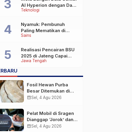
AI Hyperion dengan Daya
Teknologi
Komputasi 5 GW, Saingi
OpenAI dan Google
Nyamuk: Pembunuh
Paling Mematikan di
Sains
Dunia yang Tak Terlihat
Realisasi Pencairan BSU
2025 di Jateng Capai
Jawa Tengah
69,2 Persen
ERBARU
Fosil Hewan Purba
Besar Ditemukan di
Sungai Piji Kudus
calendar_month
Sel, 4 Agu 2026
Pelat Mobil di Sragen
Dianggap ‘Jorok’ dan
Tak Sesuai Standar,
calendar_month
Sel, 4 Agu 2026
Pengemudi Kena