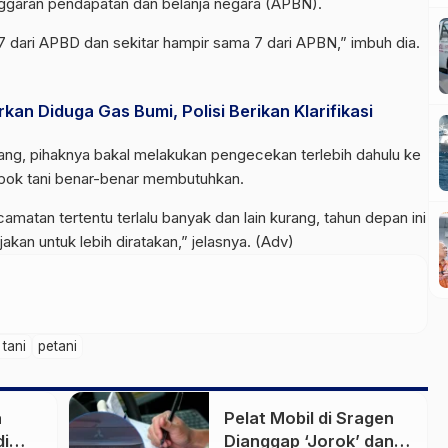
nggaran pendapatan dan belanja negara (APBN).
7 dari APBD dan sekitar hampir sama 7 dari APBN,” imbuh dia.
n Diduga Gas Bumi, Polisi Berikan Klarifikasi
ang, pihaknya bakal melakukan pengecekan terlebih dahulu ke
ok tani benar-benar membutuhkan.
atan tertentu terlalu banyak dan lain kurang, tahun depan ini
akan untuk lebih diratakan,” jelasnya. (Adv)
tani
petani
a
Pelat Mobil di Sragen
di
Dianggap ‘Jorok’ dan