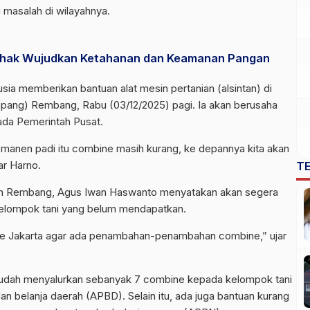
masalah di wilayahnya.
ihak Wujudkan Ketahanan dan Keamanan Pangan
sia memberikan bantuan alat mesin pertanian (
alsintan
) di
npang) Rembang, Rabu (03/12/2025) pagi. Ia akan berusaha
ada Pemerintah Pusat.
pemanen padi itu combine masih kurang, ke depannya kita akan
ar Harno.
T
ten Rembang, Agus Iwan Haswanto menyatakan akan segera
lompok tani yang belum mendapatkan.
 ke Jakarta agar ada penambahan-penambahan combine,” ujar
sudah menyalurkan sebanyak 7 combine kepada kelompok tani
n belanja daerah (APBD). Selain itu, ada juga bantuan kurang