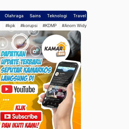
Olahraga
Sains
Teknologi
Travel
s
#kpk
#korupsi
#KDMP
#Anom Widyantoro
#juwana
#