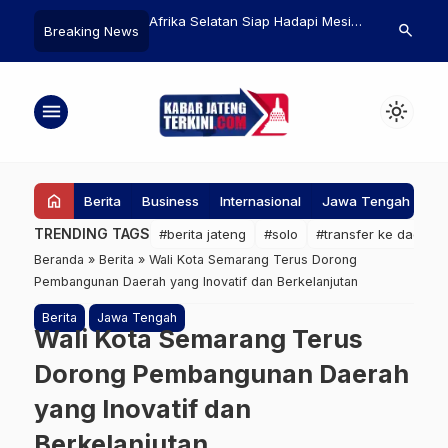
Investasi di Jateng
Afrika Selatan Siap Hadapi Mesir,
Bupati Pati 
search
Breaking News
1 2025 Capai 58,19
Hugo Broos: Kami Lawan Tim,
KPK, Jalani 
Bukan Salah
Jam di Polre
menu
light_mode
home
Berita
Business
Internasional
Jawa Tengah
Ke
TRENDING TAGS
#berita jateng
#solo
#transfer ke daerah
Beranda
»
Berita
»
Wali Kota Semarang Terus Dorong
Pembangunan Daerah yang Inovatif dan Berkelanjutan
Berita
Jawa Tengah
Wali Kota Semarang Terus
Dorong Pembangunan Daerah
yang Inovatif dan
Berkelanjutan