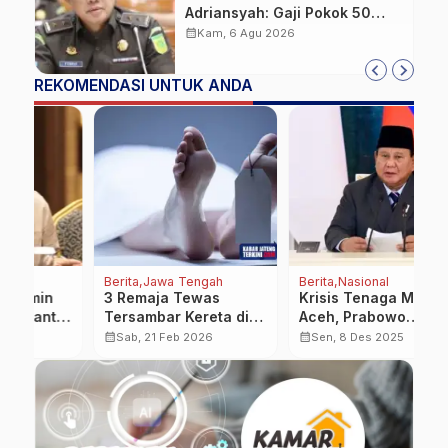
Adriansyah: Gaji Pokok 50
Persen Tetap Mengalir,
calendar_month
Kam, 6 Agu 2026
Tunjangan Disetop Kejagung
REKOMENDASI UNTUK ANDA
Berita
Jawa Tengah
Berita
Nasional
Be
3 Remaja Tewas
Krisis Tenaga Medis di
P
i
Tersambar Kereta di
Aceh, Prabowo
S
Jalur Stasiun Batang-
Instruksikan Dokter
d
calendar_month
calendar_month
calendar_month
Sab, 21 Feb 2026
Sen, 8 Des 2025
Pekalongan
Internship Turun ke
G
…
Lapangan
2