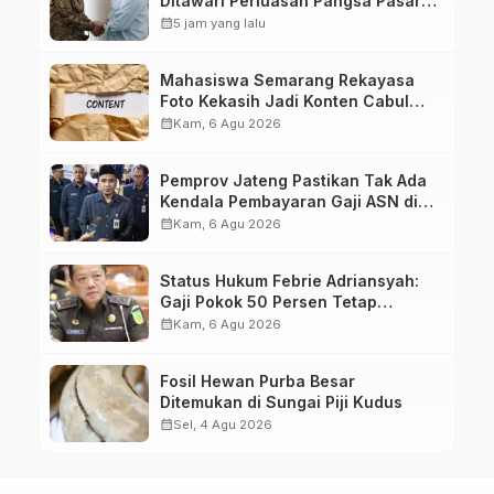
Ditawari Perluasan Pangsa Pasar
Hingga ke IKN
calendar_month
5 jam yang lalu
Mahasiswa Semarang Rekayasa
Foto Kekasih Jadi Konten Cabul
karena Sakit Hati
calendar_month
Kam, 6 Agu 2026
Pemprov Jateng Pastikan Tak Ada
Kendala Pembayaran Gaji ASN di
Tengah Pemangkasan Transfer ke
calendar_month
Kam, 6 Agu 2026
Daerah
Status Hukum Febrie Adriansyah:
Gaji Pokok 50 Persen Tetap
Mengalir, Tunjangan Disetop
calendar_month
Kam, 6 Agu 2026
Kejagung
Fosil Hewan Purba Besar
Ditemukan di Sungai Piji Kudus
calendar_month
Sel, 4 Agu 2026