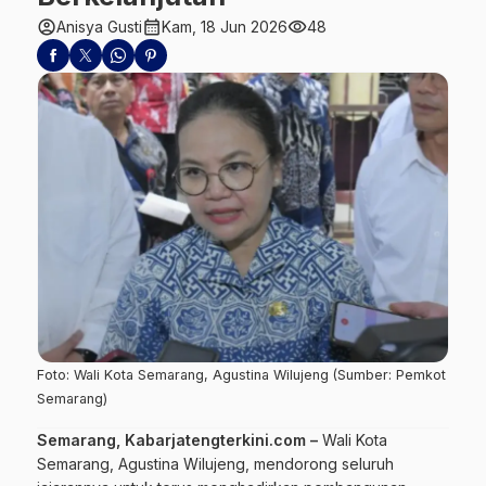
account_circle
calendar_month
visibility
Anisya Gusti
Kam, 18 Jun 2026
48
Foto: Wali Kota Semarang, Agustina Wilujeng (Sumber: Pemkot
Semarang)
Semarang, Kabarjatengterkini.com –
Wali Kota
Semarang
, Agustina Wilujeng, mendorong seluruh