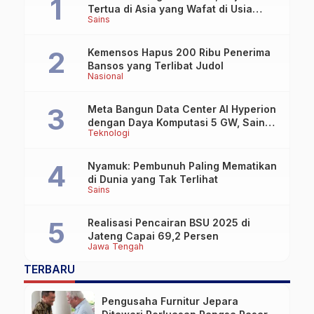
Tertua di Asia yang Wafat di Usia
Sains
Lebih dari 100 Tahun
Kemensos Hapus 200 Ribu Penerima
Bansos yang Terlibat Judol
Nasional
Meta Bangun Data Center AI Hyperion
dengan Daya Komputasi 5 GW, Saingi
Teknologi
OpenAI dan Google
Nyamuk: Pembunuh Paling Mematikan
di Dunia yang Tak Terlihat
Sains
Realisasi Pencairan BSU 2025 di
Jateng Capai 69,2 Persen
Jawa Tengah
TERBARU
Pengusaha Furnitur Jepara