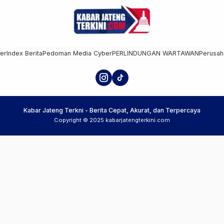
mer
Index Berita
Pedoman Media Cyber
PERLINDUNGAN WARTAWAN
Perusah
Kabar Jateng Terkni - Berita Cepat, Akurat, dan Terpercaya
Copyright © 2025 kabarjatengterkini.com