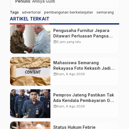
Penulis
: Anisya Gusti
Tags
advertorial
pembangunan berkelanjutan
semarang
ARTIKEL TERKAIT
Pengusaha Furnitur Jepara
Ditawari Perluasan Pangsa
Pasar Hingga ke IKN
calendar_month
5 jam yang lalu
Mahasiswa Semarang
Rekayasa Foto Kekasih Jadi
Konten Cabul karena Sakit
calendar_month
Kam, 6 Agu 2026
Hati
Pemprov Jateng Pastikan Tak
Ada Kendala Pembayaran Gaji
ASN di Tengah Pemangkasan
calendar_month
Kam, 6 Agu 2026
Transfer ke Daerah
Status Hukum Febrie