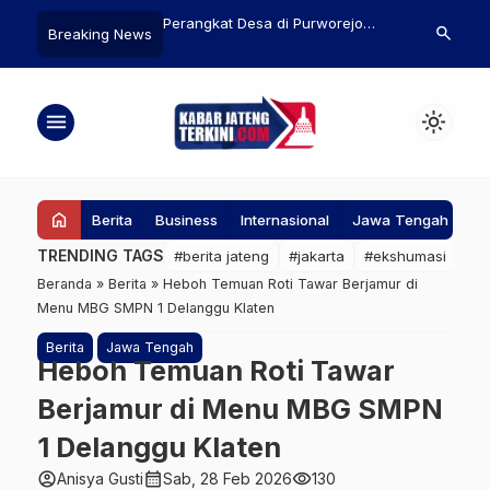
ut Praktik Jual-beli
Perangkat Desa di Purworejo
Punya Banyak
search
Breaking News
udah Ada Sejak Dulu
Mengundurkan Diri Usai Viral
Jateng Ingin
Diduga Mesum di Toilet
Eksplorasi d
Karimunjawa
menu
light_mode
home
Berita
Business
Internasional
Jawa Tengah
Ke
TRENDING TAGS
#berita jateng
#jakarta
#ekshumasi
#pa
Beranda
»
Berita
»
Heboh Temuan Roti Tawar Berjamur di
Menu MBG SMPN 1 Delanggu Klaten
Berita
Jawa Tengah
Heboh Temuan Roti Tawar
Berjamur di Menu MBG SMPN
1 Delanggu Klaten
account_circle
calendar_month
visibility
Anisya Gusti
Sab, 28 Feb 2026
130