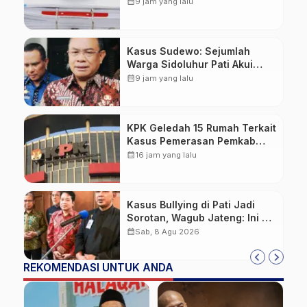
Naik ke Penyidikan dan
calendar_month
9 jam yang lalu
Jadwalkan Ekshumasi
Kasus Sudewo: Sejumlah
Warga Sidoluhur Pati Akui
Bayar Ratusan Juta untuk
calendar_month
9 jam yang lalu
Daftar Seleksi Perangkat Desa
KPK Geledah 15 Rumah Terkait
Kasus Pemerasan Pemkab
Pemalang, Sita Dokumen
calendar_month
16 jam yang lalu
Proyek PUPR hingga Rekaman
CCTV
Kasus Bullying di Pati Jadi
Sorotan, Wagub Jateng: Ini PR
Bersama
calendar_month
Sab, 8 Agu 2026
REKOMENDASI UNTUK ANDA