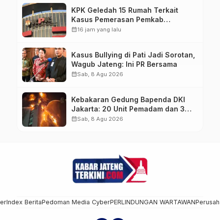
KPK Geledah 15 Rumah Terkait
Kasus Pemerasan Pemkab
Pemalang, Sita Dokumen Proyek
calendar_month
16 jam yang lalu
PUPR hingga Rekaman CCTV
Kasus Bullying di Pati Jadi Sorotan,
Wagub Jateng: Ini PR Bersama
calendar_month
Sab, 8 Agu 2026
Kebakaran Gedung Bapenda DKI
Jakarta: 20 Unit Pemadam dan 3
Bronto Skylift Dikerahkan, Angin
calendar_month
Sab, 8 Agu 2026
Kencang Jadi Tantangan
mer
Index Berita
Pedoman Media Cyber
PERLINDUNGAN WARTAWAN
Perusah