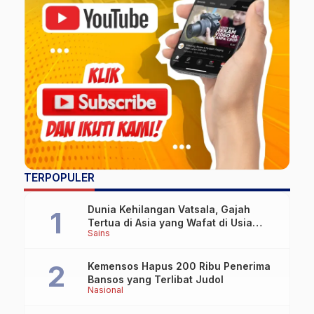
TERPOPULER
Dunia Kehilangan Vatsala, Gajah
Tertua di Asia yang Wafat di Usia
Sains
Lebih dari 100 Tahun
Kemensos Hapus 200 Ribu Penerima
Bansos yang Terlibat Judol
Nasional