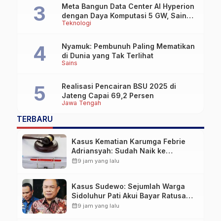
Meta Bangun Data Center AI Hyperion
dengan Daya Komputasi 5 GW, Saingi
Teknologi
OpenAI dan Google
Nyamuk: Pembunuh Paling Mematikan
di Dunia yang Tak Terlihat
Sains
Realisasi Pencairan BSU 2025 di
Jateng Capai 69,2 Persen
Jawa Tengah
TERBARU
Kasus Kematian Karumga Febrie
Adriansyah: Sudah Naik ke
Penyidikan dan Jadwalkan
calendar_month
9 jam yang lalu
Ekshumasi
Kasus Sudewo: Sejumlah Warga
Sidoluhur Pati Akui Bayar Ratusan
Juta untuk Daftar Seleksi
calendar_month
9 jam yang lalu
Perangkat Desa