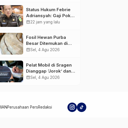
Pemangkasan
Status Hukum Febrie
Transfer ke Daerah
Adriansyah: Gaji Pokok
50 Persen Tetap
calendar_month
22 jam yang lalu
Mengalir, Tunjangan
Disetop Kejagung
Fosil Hewan Purba
Besar Ditemukan di
Sungai Piji Kudus
calendar_month
Sel, 4 Agu 2026
Pelat Mobil di Sragen
Dianggap ‘Jorok’ dan
Tak Sesuai Standar,
calendar_month
Sel, 4 Agu 2026
Pengemudi Kena
Tilang
WAN
Perusahaan Pers
Redaksi