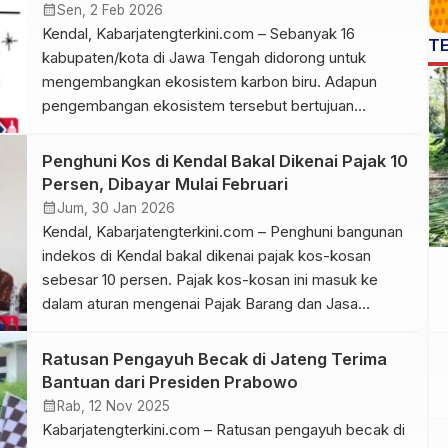
kata Wakil Bupati Kendal sekaligus Ketua Satgas
calendar_month
Sen, 2 Feb 2026
Mineral Bukan […]
Kendal, Kabarjatengterkini.com – Sebanyak 16
T
kabupaten/kota di Jawa Tengah didorong untuk
mengembangkan ekosistem karbon biru. Adapun
pengembangan ekosistem tersebut bertujuan
pengurangan emisi karbon. Menurut Kementerian
Kelautan dan Perikanan (KKP) RI, keenam belas
Penghuni Kos di Kendal Bakal Dikenai Pajak 10
daerah tersebut berada di kawasan pantai utara dan
Persen, Dibayar Mulai Februari
pantai selatan. Sementara itu, salah satu wilayah yang
calendar_month
Jum, 30 Jan 2026
masuk ke dalam daftar tersebut adalah Kendal. […]
Kendal, Kabarjatengterkini.com – Penghuni bangunan
indekos di Kendal bakal dikenai pajak kos-kosan
sebesar 10 persen. Pajak kos-kosan ini masuk ke
dalam aturan mengenai Pajak Barang dan Jasa
Tertentu (PBJT). Menurut Badan Pendapatan Daerah
(Bapeda) Kendal, pajak perhotelan dan rumah kos
Ratusan Pengayuh Becak di Jateng Terima
menjadi potensi pendapatan daerah yang perlu
Bantuan dari Presiden Prabowo
dioptimalkan. Terlebih, maraknya bangunan indekos
calendar_month
Rab, 12 Nov 2025
seiring berkembangnya Kawasan Industri […]
Kabarjatengterkini.com – Ratusan pengayuh becak di