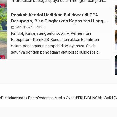
ini dilakukan sebagai upaya dalam mengembangkan
iklim investasi di Jateng. Hal ini diungkapkan oleh
Gubernur Ahmad Luthfi bahwa pihaknya telah
Pemkab Kendal Hadirkan Bulldozer di TPA
menyiapkan lahan untuk pembangunan kawasan
Darupono, Bisa Tingkatkan Kapasitas Hingga
industri di Cilacap dan Kebumen. Selain itu, Kawasan
40 Persen
calendar_month
Sab, 16 Agu 2025
Industri Kendal (KIK) juga akan diperluas. […]
Kendal, Kabarjatengterkini.com – Pemerintah
Kabupaten (Pemkab) Kendal tunjukkan komitmen
dalam penanganan sampah di wilayahnya. Salah
satunya dengan pengadaan alat berat bulldozer di
tempat pemrosesan akhir (TPA) Darupono,
Kecamatan Kaliwungu Selatan. “Ada beberapa alat
berat yang sudah rusak di TPA Darupono, sehingga
Pemkab Kendal memprioritaskan untuk pengadaanya,
yang diharapkan bisa membantu untuk pengelolaan
sampah di TPA,” […]
a
Disclaimer
Index Berita
Pedoman Media Cyber
PERLINDUNGAN WARTA