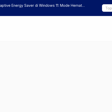
Adaptive Energy Saver di Windows 11: Mode Hemat
100 Titik S
nggu Kinerja
Sonjaya