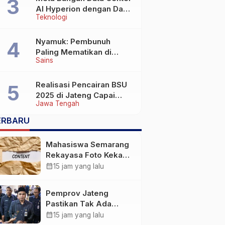
AI Hyperion dengan Daya
Teknologi
Komputasi 5 GW, Saingi
OpenAI dan Google
Nyamuk: Pembunuh
Paling Mematikan di
Sains
Dunia yang Tak Terlihat
Realisasi Pencairan BSU
2025 di Jateng Capai
Jawa Tengah
69,2 Persen
ERBARU
Mahasiswa Semarang
Rekayasa Foto Kekasih
Jadi Konten Cabul
calendar_month
15 jam yang lalu
karena Sakit Hati
Pemprov Jateng
Pastikan Tak Ada
Kendala Pembayaran
calendar_month
15 jam yang lalu
Gaji ASN di Tengah