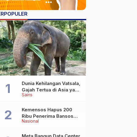
ERPOPULER
Dunia Kehilangan Vatsala,
Gajah Tertua di Asia yang
Sains
Wafat di Usia Lebih dari
100 Tahun
Kemensos Hapus 200
Ribu Penerima Bansos
Nasional
yang Terlibat Judol
Meta Bangun Data Center