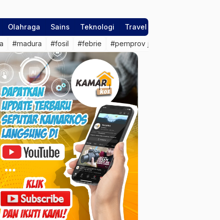
Olahraga
Sains
Teknologi
Travel
a
#madura
#fosil
#febrie
#pemprov jateng
#sragen
#