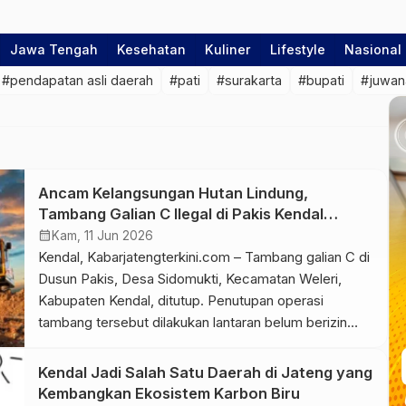
Jawa Tengah
Kesehatan
Kuliner
Lifestyle
Nasional
#pendapatan asli daerah
#pati
#surakarta
#bupati
#juwan
Ancam Kelangsungan Hutan Lindung,
Tambang Galian C Ilegal di Pakis Kendal
Ditutup
calendar_month
Kam, 11 Jun 2026
Kendal, Kabarjatengterkini.com – Tambang galian C di
Dusun Pakis, Desa Sidomukti, Kecamatan Weleri,
Kabupaten Kendal, ditutup. Penutupan operasi
tambang tersebut dilakukan lantaran belum berizin
atau merupakan tambang ilegal. “Untuk tambang
galian C yang di dusun Pakis desa Sidomukti
Kendal Jadi Salah Satu Daerah di Jateng yang
kecamatan Weleri itu ilegal karena tidak ada izinnya,”
Kembangkan Ekosistem Karbon Biru