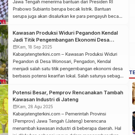
Jawa Tengah menerima bantuan dari Presiden RI
Prabowo Subianto berupa becak listrik. Bantuan
serupa juga akan disalurkan ke para pengayuh becak
lainnya yang tersebar di Indonesia. Di Kendal,
penyerahan bantuan ini dilaksanakan di Pendapa
Kawasan Produksi Widuri Pegandon Kendal
Tumenggung Bahurekso, Selasa (11/11/2025). Bantuan
Jadi Titik Pengembangan Ekonomi Desa
kepada 140 penerima merupakan bentuk perhatian
Berbasis Potensi Kearifan Lokal
calendar_month
Kam, 18 Sep 2025
pemerintah bagi masyarakat berpenghasilan […]
Kabarjatengterkini.com – Kawasan Produksi Widuri
Pegandon di Desa Wonosari, Pengadon, Kendal
menjadi salah satu titik pengembangan ekonomi desa
T
berbasis potensi kearifan lokal. Salah satunya sebagai
percontohan program Aktivasi 1.001 Titik
Pemberdayaan Masyarakat Berbasis Kawasan. Ini
Potensi Besar, Pemprov Rencanakan Tambah
turut mendukung program Pemprov Jateng dalam
Kawasan Industri di Jateng
menumbuhkan ekonomi dengan algomerasi wilayah.
calendar_month
Kam, 28 Agu 2025
Pemberdayaan masyarakat dan pertumbuhan
Kabarjatengterkini.com – Pemerintah Provinsi
ekonomi bisa dicapai dengan penguatan […]
(Pemprov) Jawa Tengah (Jateng) berencana
menambah kawasan industri di beberapa daerah. Hal