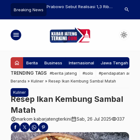
but Realisasi 1,3 Ribu
Pemkot Tangsel Klarifikasi Terkait
Ambruknya P
search
Breaking News
yan Hingga Akhir Tahun
Isu Mobil Dinas Tesla: Informasi
108 Korban D
yang Beredar Tidak Benar
Hilang
menu
light_mode
home
Berita
Business
Internasional
Jawa Tengah
Ke
TRENDING TAGS
#berita jateng
#solo
#pendapatan asli da
Beranda
»
Kuliner
»
Resep Ikan Kembung Sambal Matah
Kuliner
Resep Ikan Kembung Sambal
Matah
account_circle
calendar_month
visibility
markom kabarjatengterkini
Sab, 26 Jul 2025
337