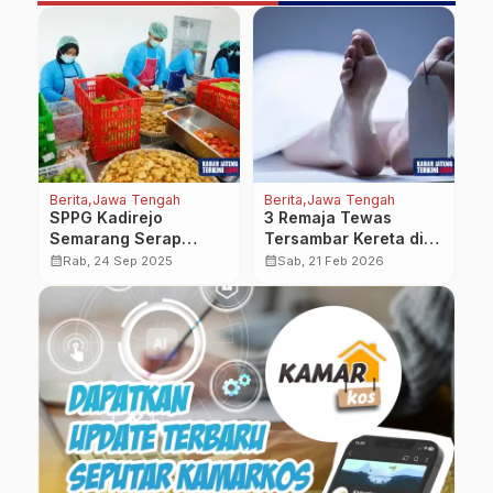
Berita
Jawa Tengah
Berita
Jawa Tengah
Be
SPPG Kadirejo
3 Remaja Tewas
B
Semarang Serap
Tersambar Kereta di
P
Pekerja Lokal dan
Jalur Stasiun Batang-
P
calendar_month
calendar_month
calendar_month
Rab, 24 Sep 2025
Sab, 21 Feb 2026
Hasil Panen Petani
Pekalongan
E
untuk Kembangkan
M
Ekonomi Masyarakat
H
P
R