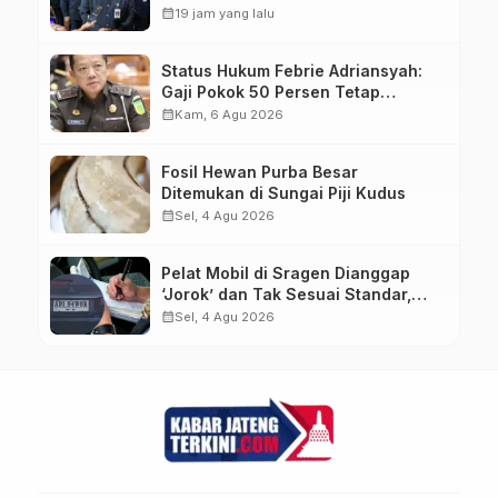
Tengah Pemangkasan Transfer ke
calendar_month
19 jam yang lalu
Daerah
Status Hukum Febrie Adriansyah:
Gaji Pokok 50 Persen Tetap
Mengalir, Tunjangan Disetop
calendar_month
Kam, 6 Agu 2026
Kejagung
Fosil Hewan Purba Besar
Ditemukan di Sungai Piji Kudus
calendar_month
Sel, 4 Agu 2026
Pelat Mobil di Sragen Dianggap
‘Jorok’ dan Tak Sesuai Standar,
Pengemudi Kena Tilang
calendar_month
Sel, 4 Agu 2026