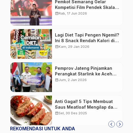
Pemkot Semarang Gelar
Kompetisi Film Pendek Skala
Nasional Lewat LOFF 2026
calendar_month
Rab, 17 Jun 2026
Lagi Diet Tapi Pengen Ngemil?
Ini 8 Snack Rendah Kalori di
Indomaret
calendar_month
Kam, 29 Jan 2026
Pemprov Jateng Pinjamkan
Perangkat Starlink ke Aceh
Guna Percepat Pemulihan
calendar_month
Jum, 2 Jan 2026
Pascabencana
Anti Gagal! 5 Tips Membuat
Saus Meatloaf Mengilap dan
Melekat Sempurna
calendar_month
Sel, 30 Des 2025
REKOMENDASI UNTUK ANDA