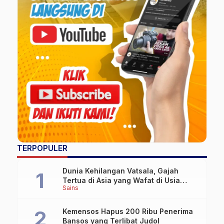
TERPOPULER
Dunia Kehilangan Vatsala, Gajah
Tertua di Asia yang Wafat di Usia
Sains
Lebih dari 100 Tahun
Kemensos Hapus 200 Ribu Penerima
Bansos yang Terlibat Judol