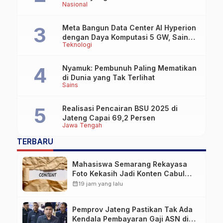
Nasional
Meta Bangun Data Center AI Hyperion
dengan Daya Komputasi 5 GW, Saingi
Teknologi
OpenAI dan Google
Nyamuk: Pembunuh Paling Mematikan
di Dunia yang Tak Terlihat
Sains
Realisasi Pencairan BSU 2025 di
Jateng Capai 69,2 Persen
Jawa Tengah
TERBARU
Mahasiswa Semarang Rekayasa
Foto Kekasih Jadi Konten Cabul
karena Sakit Hati
calendar_month
19 jam yang lalu
Pemprov Jateng Pastikan Tak Ada
Kendala Pembayaran Gaji ASN di