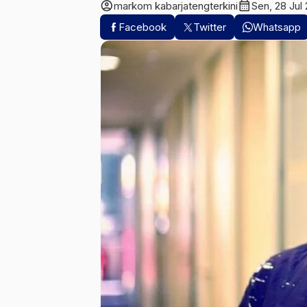
account_circle
calendar_month
markom kabarjatengterkini
Sen, 28 Jul
Facebook
Twitter
Whatsapp