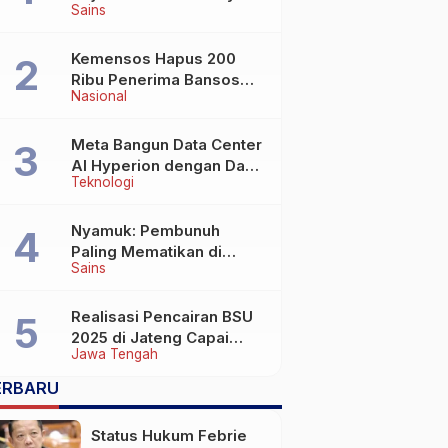
Sains
Wafat di Usia Lebih dari
100 Tahun
Kemensos Hapus 200
Ribu Penerima Bansos
Nasional
yang Terlibat Judol
Meta Bangun Data Center
AI Hyperion dengan Daya
Teknologi
Komputasi 5 GW, Saingi
OpenAI dan Google
Nyamuk: Pembunuh
Paling Mematikan di
Sains
Dunia yang Tak Terlihat
Realisasi Pencairan BSU
2025 di Jateng Capai
Jawa Tengah
69,2 Persen
ERBARU
Status Hukum Febrie