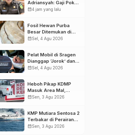
Adriansyah: Gaji Pokok
50 Persen Tetap
calendar_month
4 jam yang lalu
Mengalir, Tunjangan
Disetop Kejagung
Fosil Hewan Purba
Besar Ditemukan di
Sungai Piji Kudus
calendar_month
Sel, 4 Agu 2026
Pelat Mobil di Sragen
Dianggap ‘Jorok’ dan
Tak Sesuai Standar,
calendar_month
Sel, 4 Agu 2026
Pengemudi Kena
Tilang
Heboh Pikap KDMP
Masuk Area Mal,
Pemkot Solo Bantah
calendar_month
Sen, 3 Agu 2026
Kepemilikan
Kendaraan
KMP Mutiara Sentosa 2
Terbakar di Perairan
Sumenep: Penumpang
calendar_month
Sen, 3 Agu 2026
Lompat ke Laut,