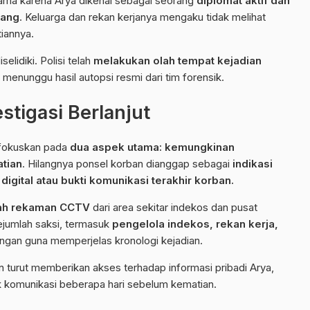
tama karena Arya dikenal sebagai seorang
diplomat aktif dan
pang
. Keluarga dan rekan kerjanya mengaku tidak melihat
iannya.
elidiki. Polisi telah
melakukan olah tempat kejadian
 menunggu hasil autopsi resmi dari tim forensik.
stigasi Berlanjut
difokuskan pada
dua aspek utama: kemungkinan
tian
. Hilangnya ponsel korban dianggap sebagai
indikasi
igital atau bukti komunikasi terakhir korban.
ah rekaman CCTV
dari area sekitar indekos dan pusat
Sejumlah saksi, termasuk
pengelola indekos, rekan kerja,
rangan guna memperjelas kronologi kejadian.
n turut memberikan akses terhadap informasi pribadi Arya,
jak komunikasi beberapa hari sebelum kematian.