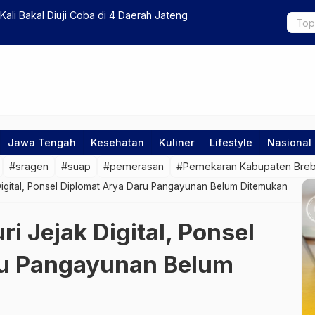
r Israel Pasang Sandi ‘Rising Lion’ di RS Indonesia
LPBH PBNU 
Menghina P
Jawa Tengah
Kesehatan
Kuliner
Lifestyle
Nasional
#sragen
#suap
#pemerasan
#Pemekaran Kabupaten Bre
 Digital, Ponsel Diplomat Arya Daru Pangayunan Belum Ditemukan
ri Jejak Digital, Ponsel
ru Pangayunan Belum