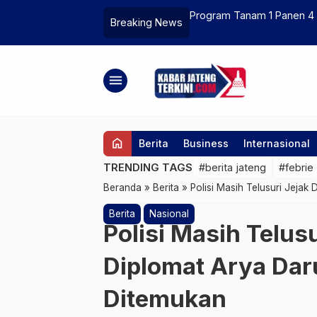
 Coba di 4 Daerah Jateng
Kemlu RI Protes Aksi Milite
Breaking News
menu
home
Berita
Business
Internasional
TRENDING TAGS
#berita jateng
#febrie
Beranda
»
Berita
»
Polisi Masih Telusuri Jejak
Berita
Nasional
Polisi Masih Telusu
Diplomat Arya Da
Ditemukan