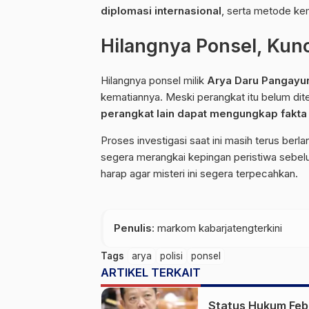
diplomasi internasional
, serta metode ke
Hilangnya Ponsel, Kunc
Hilangnya ponsel milik
Arya Daru Pangayu
kematiannya. Meski perangkat itu belum di
perangkat lain dapat mengungkap fakt
Proses investigasi saat ini masih terus berla
segera merangkai kepingan peristiwa sebel
harap agar misteri ini segera terpecahkan.
Penulis
: markom kabarjatengterkini
Tags
arya
polisi
ponsel
ARTIKEL TERKAIT
Status Hukum Feb