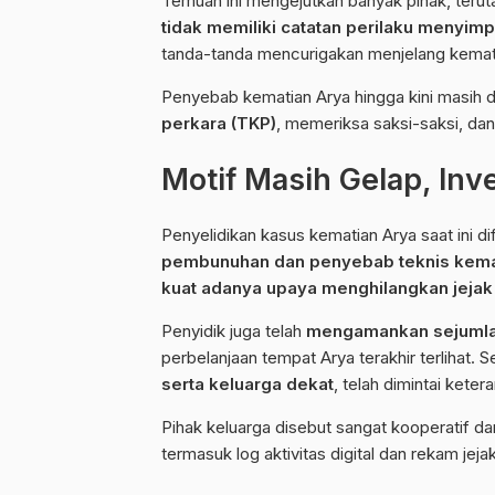
Temuan ini mengejutkan banyak pihak, teru
tidak memiliki catatan perilaku menyim
tanda-tanda mencurigakan menjelang kemat
Penyebab kematian Arya hingga kini masih dis
perkara (TKP)
, memeriksa saksi-saksi, dan
Motif Masih Gelap, Inve
Penyelidikan kasus kematian Arya saat ini 
pembunuhan dan penyebab teknis kema
kuat adanya upaya menghilangkan jejak d
Penyidik juga telah
mengamankan sejuml
perbelanjaan tempat Arya terakhir terlihat. 
serta keluarga dekat
, telah dimintai kete
Pihak keluarga disebut sangat kooperatif da
termasuk log aktivitas digital dan rekam je