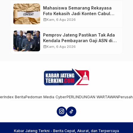
Mahasiswa Semarang Rekayasa
Foto Kekasih Jadi Konten Cabul
karena Sakit Hati
calendar_month
Kam, 6 Agu 2026
Pemprov Jateng Pastikan Tak Ada
Kendala Pembayaran Gaji ASN di
Tengah Pemangkasan Transfer ke
calendar_month
Kam, 6 Agu 2026
Daerah
mer
Index Berita
Pedoman Media Cyber
PERLINDUNGAN WARTAWAN
Perusah
Kabar Jateng Terkni - Berita Cepat, Akurat, dan Terpercaya