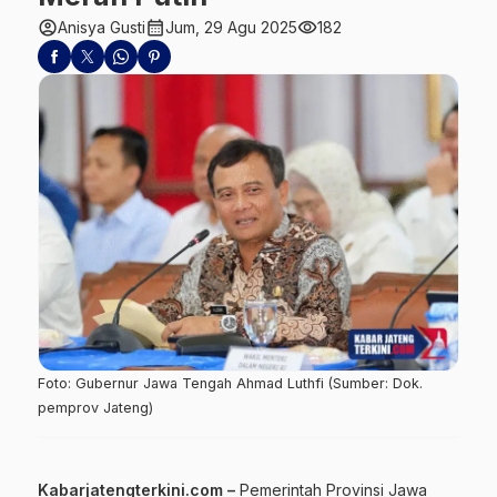
account_circle
calendar_month
visibility
Anisya Gusti
Jum, 29 Agu 2025
182
Foto: Gubernur Jawa Tengah Ahmad Luthfi (Sumber: Dok.
pemprov Jateng)
Kabarjatengterkini.com –
Pemerintah
Provinsi Jawa