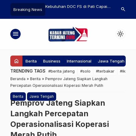
ebutuhan DOC FS di Pati Capai
Junior PPDS Unsri Diduga Dimintai
BRIN
search
Breaking News
3 juta Ekor per Tahun
Biaya Clubbing Hingga Skincare
untu
oleh Senior, Kemenkes: Ini Kasus
Kari
Lama
dan 
menu
light_mode
home
Berita
Business
Internasional
Jawa Tengah
Ke
TRENDING TAGS
#berita jateng
#solo
#terbakar
#ikn
#
Beranda
»
Berita
»
Pemprov Jateng Siapkan Langkah
Percepatan Operasionalisasi Koperasi Merah Putih
Berita
Jawa Tengah
Pemprov Jateng Siapkan
Langkah Percepatan
Operasionalisasi Koperasi
Merah Putih