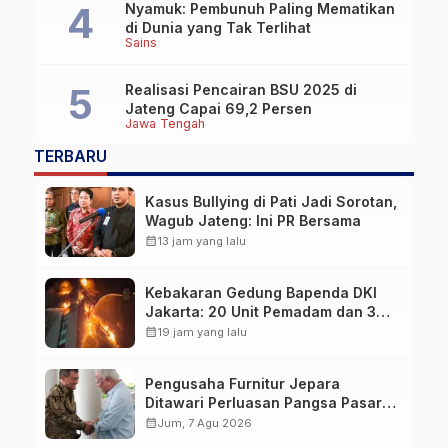
Nyamuk: Pembunuh Paling Mematikan
di Dunia yang Tak Terlihat
Sains
Realisasi Pencairan BSU 2025 di
Jateng Capai 69,2 Persen
Jawa Tengah
TERBARU
Kasus Bullying di Pati Jadi Sorotan,
Wagub Jateng: Ini PR Bersama
calendar_month
13 jam yang lalu
Kebakaran Gedung Bapenda DKI
Jakarta: 20 Unit Pemadam dan 3
Bronto Skylift Dikerahkan, Angin
calendar_month
19 jam yang lalu
Kencang Jadi Tantangan
Pengusaha Furnitur Jepara
Ditawari Perluasan Pangsa Pasar
Hingga ke IKN
calendar_month
Jum, 7 Agu 2026