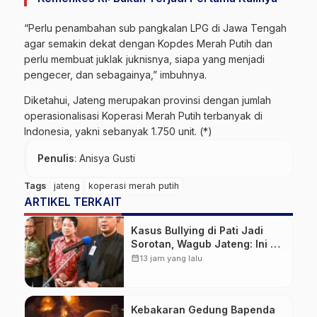
“Perlu penambahan sub pangkalan LPG di Jawa Tengah
agar semakin dekat dengan Kopdes Merah Putih dan
perlu membuat juklak juknisnya, siapa yang menjadi
pengecer, dan sebagainya,” imbuhnya.
Diketahui, Jateng merupakan provinsi dengan jumlah
operasionalisasi Koperasi Merah Putih terbanyak di
Indonesia, yakni sebanyak 1.750 unit. (*)
Penulis
: Anisya Gusti
Tags
jateng
koperasi merah putih
ARTIKEL TERKAIT
Kasus Bullying di Pati Jadi
Sorotan, Wagub Jateng: Ini PR
Bersama
calendar_month
13 jam yang lalu
Kebakaran Gedung Bapenda