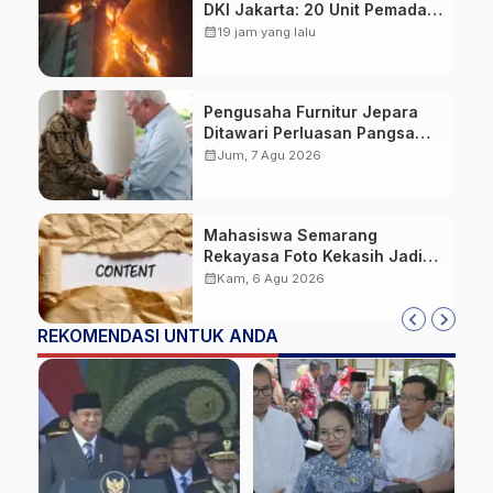
DKI Jakarta: 20 Unit Pemadam
dan 3 Bronto Skylift
calendar_month
19 jam yang lalu
Dikerahkan, Angin Kencang
Jadi Tantangan
Pengusaha Furnitur Jepara
Ditawari Perluasan Pangsa
Pasar Hingga ke IKN
calendar_month
Jum, 7 Agu 2026
Mahasiswa Semarang
Rekayasa Foto Kekasih Jadi
Konten Cabul karena Sakit
calendar_month
Kam, 6 Agu 2026
Hati
REKOMENDASI UNTUK ANDA