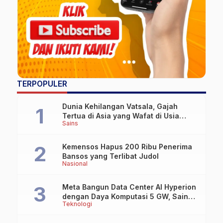
TERPOPULER
Dunia Kehilangan Vatsala, Gajah
Tertua di Asia yang Wafat di Usia
Sains
Lebih dari 100 Tahun
Kemensos Hapus 200 Ribu Penerima
Bansos yang Terlibat Judol
Nasional
Meta Bangun Data Center AI Hyperion
dengan Daya Komputasi 5 GW, Saingi
Teknologi
OpenAI dan Google