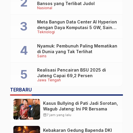
Bansos yang Terlibat Judol
Nasional
Meta Bangun Data Center AI Hyperion
dengan Daya Komputasi 5 GW, Saingi
Teknologi
OpenAI dan Google
Nyamuk: Pembunuh Paling Mematikan
di Dunia yang Tak Terlihat
Sains
Realisasi Pencairan BSU 2025 di
Jateng Capai 69,2 Persen
Jawa Tengah
TERBARU
Kasus Bullying di Pati Jadi Sorotan,
Wagub Jateng: Ini PR Bersama
calendar_month
7 jam yang lalu
Kebakaran Gedung Bapenda DKI