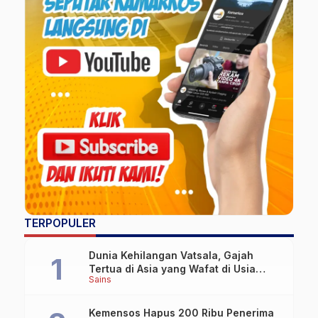
TERPOPULER
Dunia Kehilangan Vatsala, Gajah
Tertua di Asia yang Wafat di Usia
Sains
Lebih dari 100 Tahun
Kemensos Hapus 200 Ribu Penerima