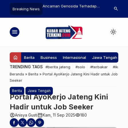
ris Negara
Ancaman Genosida Terhadap
Sejarah Baru Teru
search
Breaking News
butan Kartu
Kelompok Masyarakat Adat
Sukses Luncurkan A
na CNN
Terpencil: Antara Tambang,
Berawak Pertama 
Media Sosial, dan Eksploitasi
50 Tahun
menu
light_mode
Hutan
home
Berita
Business
Internasional
Jawa Tengah
Ke
TRENDING TAGS
#berita jateng
#solo
#terbakar
#ikn
#
Beranda
»
Berita
»
Portal AyoKerjo Jateng Kini Hadir untuk Job
Seeker
Berita
Jawa Tengah
Portal AyoKerjo Jateng Kini
Hadir untuk Job Seeker
account_circle
calendar_month
visibility
Anisya Gusti
Kam, 11 Sep 2025
180