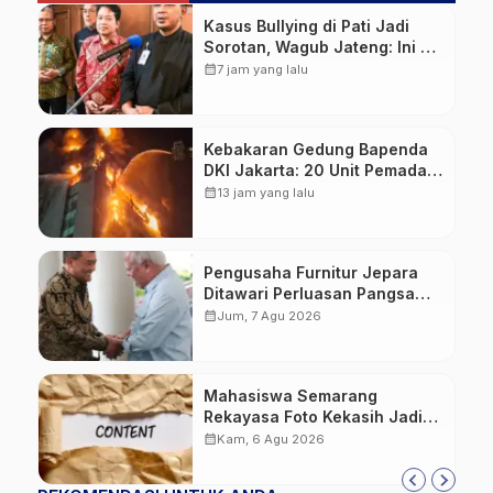
Kasus Bullying di Pati Jadi
Sorotan, Wagub Jateng: Ini PR
Bersama
calendar_month
7 jam yang lalu
Kebakaran Gedung Bapenda
DKI Jakarta: 20 Unit Pemadam
dan 3 Bronto Skylift
calendar_month
13 jam yang lalu
Dikerahkan, Angin Kencang
Jadi Tantangan
Pengusaha Furnitur Jepara
Ditawari Perluasan Pangsa
Pasar Hingga ke IKN
calendar_month
Jum, 7 Agu 2026
Mahasiswa Semarang
Rekayasa Foto Kekasih Jadi
Konten Cabul karena Sakit
calendar_month
Kam, 6 Agu 2026
Hati