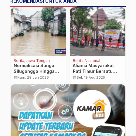
REKOMENDASI UNTUK ANDA
Berita
Jawa Tengah
Berita
Nasional
Be
si
Normalisasi Sungai
Aliansi Masyarakat
W
p
Silugonggo Hingga
Pati Timur Bersatu
A
Penghijauan
Gelar Demo Besar-
R
calendar_month
calendar_month
calendar_month
Kam, 29 Jan 2026
Sel, 19 Agu 2025
Pegunungan Kendeng
Besaran, Tuntut
T
untuk Mitigasi Banjir
Pemakzulan Bupati
Sudewo