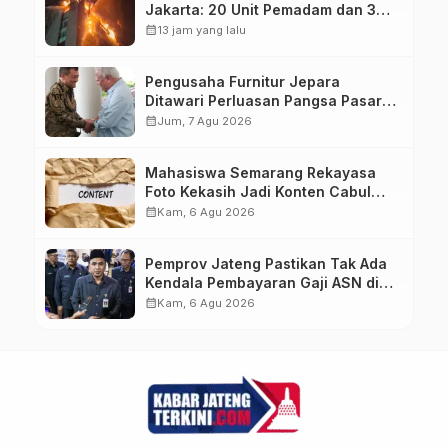
Jakarta: 20 Unit Pemadam dan 3
Bronto Skylift Dikerahkan, Angin
calendar_month
13 jam yang lalu
Kencang Jadi Tantangan
Pengusaha Furnitur Jepara
Ditawari Perluasan Pangsa Pasar
Hingga ke IKN
calendar_month
Jum, 7 Agu 2026
Mahasiswa Semarang Rekayasa
Foto Kekasih Jadi Konten Cabul
karena Sakit Hati
calendar_month
Kam, 6 Agu 2026
Pemprov Jateng Pastikan Tak Ada
Kendala Pembayaran Gaji ASN di
Tengah Pemangkasan Transfer ke
calendar_month
Kam, 6 Agu 2026
Daerah