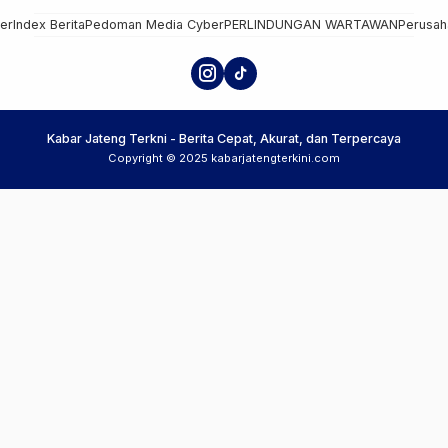
mer
Index Berita
Pedoman Media Cyber
PERLINDUNGAN WARTAWAN
Perusah
Kabar Jateng Terkni - Berita Cepat, Akurat, dan Terpercaya
Copyright © 2025 kabarjatengterkini.com