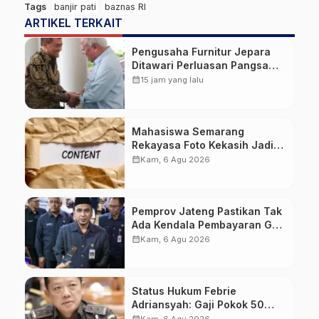
Tags
banjir pati
baznas RI
ARTIKEL TERKAIT
Pengusaha Furnitur Jepara
Ditawari Perluasan Pangsa
Pasar Hingga ke IKN
calendar_month
15 jam yang lalu
Mahasiswa Semarang
Rekayasa Foto Kekasih Jadi
Konten Cabul karena Sakit
calendar_month
Kam, 6 Agu 2026
Hati
Pemprov Jateng Pastikan Tak
Ada Kendala Pembayaran Gaji
ASN di Tengah Pemangkasan
calendar_month
Kam, 6 Agu 2026
Transfer ke Daerah
Status Hukum Febrie
Adriansyah: Gaji Pokok 50
Persen Tetap Mengalir,
calendar_month