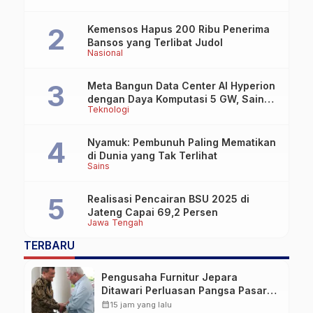
Kemensos Hapus 200 Ribu Penerima
Bansos yang Terlibat Judol
Nasional
Meta Bangun Data Center AI Hyperion
dengan Daya Komputasi 5 GW, Saingi
Teknologi
OpenAI dan Google
Nyamuk: Pembunuh Paling Mematikan
di Dunia yang Tak Terlihat
Sains
Realisasi Pencairan BSU 2025 di
Jateng Capai 69,2 Persen
Jawa Tengah
TERBARU
Pengusaha Furnitur Jepara
Ditawari Perluasan Pangsa Pasar
Hingga ke IKN
calendar_month
15 jam yang lalu