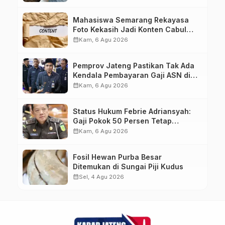
Mahasiswa Semarang Rekayasa
Foto Kekasih Jadi Konten Cabul
karena Sakit Hati
calendar_month
Kam, 6 Agu 2026
Pemprov Jateng Pastikan Tak Ada
Kendala Pembayaran Gaji ASN di
Tengah Pemangkasan Transfer ke
calendar_month
Kam, 6 Agu 2026
Daerah
Status Hukum Febrie Adriansyah:
Gaji Pokok 50 Persen Tetap
Mengalir, Tunjangan Disetop
calendar_month
Kam, 6 Agu 2026
Kejagung
Fosil Hewan Purba Besar
Ditemukan di Sungai Piji Kudus
calendar_month
Sel, 4 Agu 2026