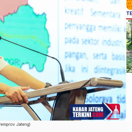
T
 Pemprov Jateng)