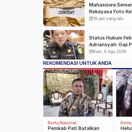
Mahasiswa Sema
Rekayasa Foto Ke
Jadi Konten Cabul
calendar_month
19 jam yang lalu
karena Sakit Hati
Status Hukum Feb
Adriansyah: Gaji 
50 Persen Tetap
calendar_month
Kam, 6 Agu 2026
Mengalir, Tunjang
REKOMENDASI UNTUK ANDA
Disetop Kejagung
al
Berita
Nasional
Berita
NI AD Dikirim ke
Pemkab Pati Batalkan
Hebo