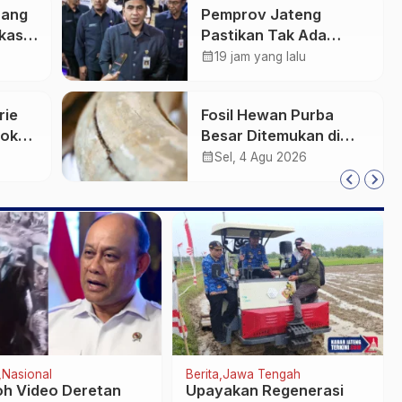
rang
Pemprov Jateng
kasih
Pastikan Tak Ada
Kendala Pembayaran
calendar_month
19 jam yang lalu
Gaji ASN di Tengah
Pemangkasan Transfer
rie
Fosil Hewan Purba
ke Daerah
Pokok
Besar Ditemukan di
Sungai Piji Kudus
calendar_month
Sel, 4 Agu 2026
an
Nasional
Berita
Jawa Tengah
h Video Deretan
Upayakan Regenerasi