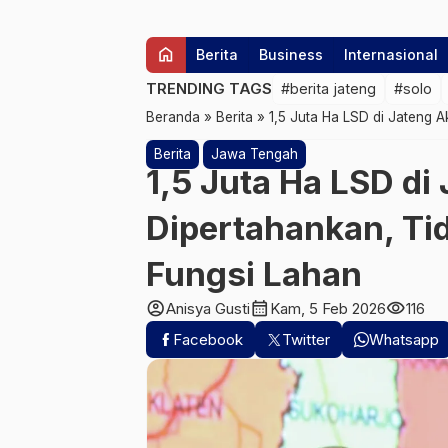
home
Berita
Business
Internasional
TRENDING TAGS
#berita jateng
#solo
Beranda
»
Berita
»
1,5 Juta Ha LSD di Jateng A
Berita
Jawa Tengah
1,5 Juta Ha LSD di
Dipertahankan, Tid
Fungsi Lahan
account_circle
calendar_month
visibility
Anisya Gusti
Kam, 5 Feb 2026
116
Facebook
Twitter
Whatsapp