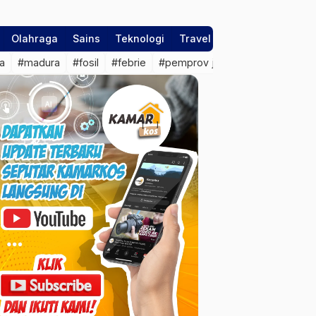
Olahraga
Sains
Teknologi
Travel
a
#madura
#fosil
#febrie
#pemprov jateng
#sragen
#