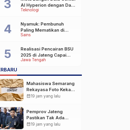
AI Hyperion dengan Daya
Teknologi
Komputasi 5 GW, Saingi
OpenAI dan Google
Nyamuk: Pembunuh
Paling Mematikan di
Sains
Dunia yang Tak Terlihat
Realisasi Pencairan BSU
2025 di Jateng Capai
Jawa Tengah
69,2 Persen
ERBARU
Mahasiswa Semarang
Rekayasa Foto Kekasih
Jadi Konten Cabul
calendar_month
19 jam yang lalu
karena Sakit Hati
Pemprov Jateng
Pastikan Tak Ada
Kendala Pembayaran
calendar_month
19 jam yang lalu
Gaji ASN di Tengah