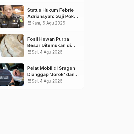
Pemangkasan
Status Hukum Febrie
Transfer ke Daerah
Adriansyah: Gaji Pokok
50 Persen Tetap
calendar_month
Kam, 6 Agu 2026
Mengalir, Tunjangan
Disetop Kejagung
Fosil Hewan Purba
Besar Ditemukan di
Sungai Piji Kudus
calendar_month
Sel, 4 Agu 2026
Pelat Mobil di Sragen
Dianggap ‘Jorok’ dan
Tak Sesuai Standar,
calendar_month
Sel, 4 Agu 2026
Pengemudi Kena
Tilang