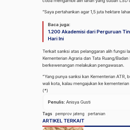
coba mengambil alih lahan yang sudah LSD un
“Saya pertahankan agar 1,5 juta hektare lahan 
Baca juga:
1.200 Akademisi dari Perguruan Ti
Hari Ini
Terkait sanksi atas pelanggaran alih fungsi
Kementerian Agraria dan Tata Ruang/Badan
berkewenangan melakukan pengawasan.
“Yang punya sanksi kan Kementerian ATR, 
wali kota, kalau mengajukan ke kementerian i
(*)
Penulis
: Anisya Gusti
Tags
pemprov jateng
pertanian
ARTIKEL TERKAIT