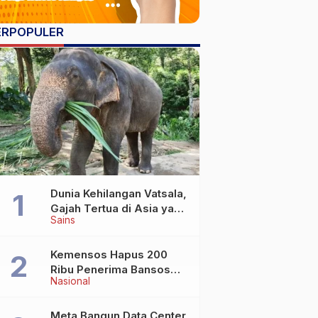
ERPOPULER
Dunia Kehilangan Vatsala,
Gajah Tertua di Asia yang
Sains
Wafat di Usia Lebih dari
100 Tahun
Kemensos Hapus 200
Ribu Penerima Bansos
Nasional
yang Terlibat Judol
Meta Bangun Data Center