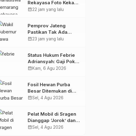
Rekayasa Foto Kekasih
Jadi Konten Cabul
calendar_month
22 jam yang lalu
karena Sakit Hati
Pemprov Jateng
Pastikan Tak Ada
Kendala Pembayaran
calendar_month
23 jam yang lalu
Gaji ASN di Tengah
Pemangkasan
Status Hukum Febrie
Transfer ke Daerah
Adriansyah: Gaji Pokok
50 Persen Tetap
calendar_month
Kam, 6 Agu 2026
Mengalir, Tunjangan
Disetop Kejagung
Fosil Hewan Purba
Besar Ditemukan di
Sungai Piji Kudus
calendar_month
Sel, 4 Agu 2026
Pelat Mobil di Sragen
Dianggap ‘Jorok’ dan
Tak Sesuai Standar,
calendar_month
Sel, 4 Agu 2026
Pengemudi Kena