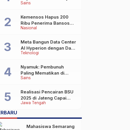
Sains
Wafat di Usia Lebih dari
100 Tahun
Kemensos Hapus 200
Ribu Penerima Bansos
Nasional
yang Terlibat Judol
Meta Bangun Data Center
AI Hyperion dengan Daya
Teknologi
Komputasi 5 GW, Saingi
OpenAI dan Google
Nyamuk: Pembunuh
Paling Mematikan di
Sains
Dunia yang Tak Terlihat
Realisasi Pencairan BSU
2025 di Jateng Capai
Jawa Tengah
69,2 Persen
ERBARU
Mahasiswa Semarang