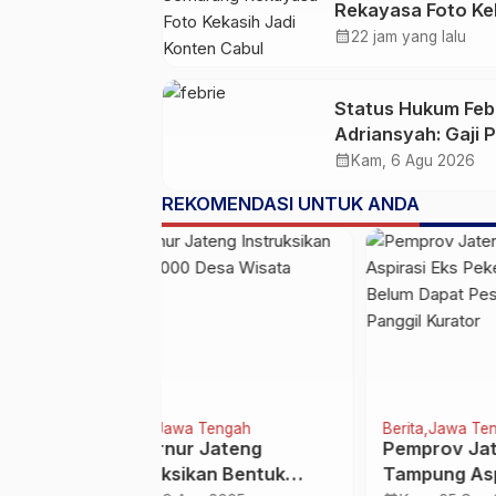
Rekayasa Foto Ke
Jadi Konten Cabul
calendar_month
22 jam yang lalu
karena Sakit Hati
Status Hukum Feb
Adriansyah: Gaji 
50 Persen Tetap
calendar_month
Kam, 6 Agu 2026
Mengalir, Tunjang
REKOMENDASI UNTUK ANDA
Disetop Kejagung
Tengah
Berita
Jawa Tengah
Berita
Jateng
Pemprov Jateng
Kond
an Bentuk
Tampung Aspirasi Eks
Bang