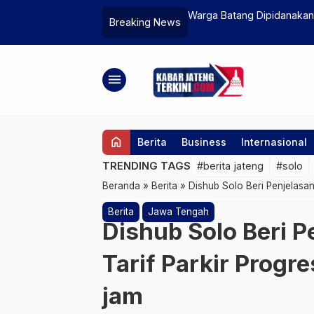
i Pucang Gading Demak
Warga Batang Dipidanaka
Breaking News
menu
home
Berita
Business
Internasional
TRENDING TAGS
#berita jateng
#solo
Beranda
»
Berita
»
Dishub Solo Beri Penjelasan 
Berita
Jawa Tengah
Dishub Solo Beri P
Tarif Parkir Progre
jam