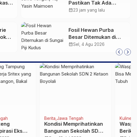
kasih
Pastikan Tak Ada
Kendala Pembayaran
calendar_month
23 jam yang lalu
Gaji ASN di Tengah
Pemangkasan Transfer
rie
Fosil Hewan Purba
ke Daerah
Pokok
Besar Ditemukan di
Sungai Piji Kudus
calendar_month
Sel, 4 Agu 2026
an
Jawa Tengah
Kuliner
isi Memprihatinkan
Waspada! 5 Kebiasaan
unan Sekolah SDN 2
Berikut Bisa