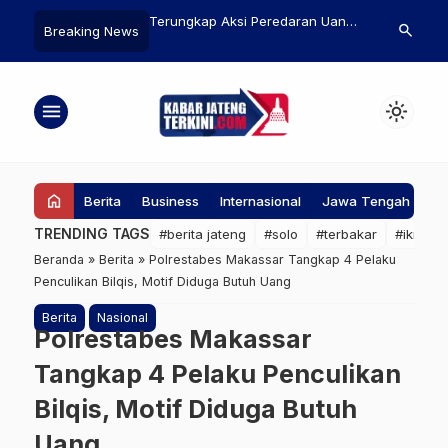
Dilarang, Pemkab
Terungkap Aksi Peredaran Uang
SPPG Kadirejo Se
search
Breaking News
an Sistem
Palsu, Polisi Amankan Remaja 16
Pekerja Lokal dan
ampah Terpadu
Tahun
Petani untuk Kem
Ekonomi Masyarak
menu
light_mode
home
Berita
Business
Internasional
Jawa Tengah
Ke
TRENDING TAGS
#berita jateng
#solo
#terbakar
#ikn
#
Beranda
»
Berita
»
Polrestabes Makassar Tangkap 4 Pelaku
Penculikan Bilqis, Motif Diduga Butuh Uang
Berita
Nasional
Polrestabes Makassar
Tangkap 4 Pelaku Penculikan
Bilqis, Motif Diduga Butuh
Uang