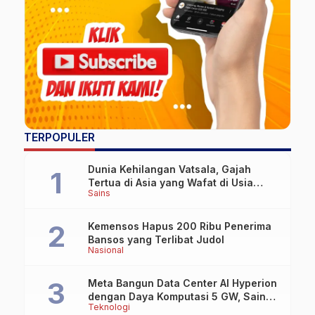
TERPOPULER
Dunia Kehilangan Vatsala, Gajah
Tertua di Asia yang Wafat di Usia
Sains
Lebih dari 100 Tahun
Kemensos Hapus 200 Ribu Penerima
Bansos yang Terlibat Judol
Nasional
Meta Bangun Data Center AI Hyperion
dengan Daya Komputasi 5 GW, Saingi
Teknologi
OpenAI dan Google