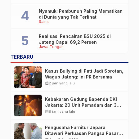
Nyamuk: Pembunuh Paling Mematikan
di Dunia yang Tak Terlihat
Sains
Realisasi Pencairan BSU 2025 di
Jateng Capai 69,2 Persen
Jawa Tengah
TERBARU
Kasus Bullying di Pati Jadi Sorotan,
Wagub Jateng: Ini PR Bersama
calendar_month
2 jam yang lalu
Kebakaran Gedung Bapenda DKI
Jakarta: 20 Unit Pemadam dan 3
Bronto Skylift Dikerahkan, Angin
calendar_month
8 jam yang lalu
Kencang Jadi Tantangan
Pengusaha Furnitur Jepara
Ditawari Perluasan Pangsa Pasar