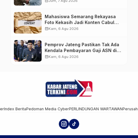
Hingga ke IKN
calendar_month
Jum, 7 Agu 2026
Mahasiswa Semarang Rekayasa
Foto Kekasih Jadi Konten Cabul
karena Sakit Hati
calendar_month
Kam, 6 Agu 2026
Pemprov Jateng Pastikan Tak Ada
Kendala Pembayaran Gaji ASN di
Tengah Pemangkasan Transfer ke
calendar_month
Kam, 6 Agu 2026
Daerah
mer
Index Berita
Pedoman Media Cyber
PERLINDUNGAN WARTAWAN
Perusah