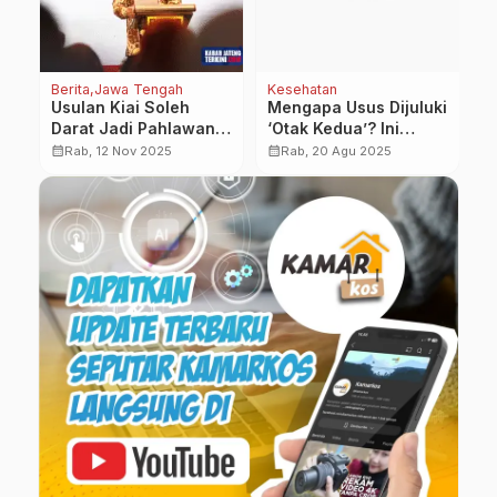
Berita
Jawa Tengah
Kesehatan
Be
al
Usulan Kiai Soleh
Mengapa Usus Dijuluki
P
Darat Jadi Pahlawan
‘Otak Kedua’? Ini
R
h
Nasional, Pemkot
Penjelasan Ilmiahnya
N
calendar_month
calendar_month
calendar_month
Rab, 12 Nov 2025
Rab, 20 Agu 2025
Semarang Kumpulkan
T
s
Arsip dan Dokumen