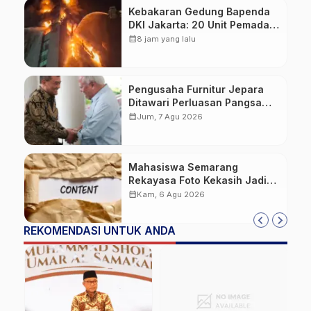
Kebakaran Gedung Bapenda
DKI Jakarta: 20 Unit Pemadam
dan 3 Bronto Skylift
calendar_month
8 jam yang lalu
Dikerahkan, Angin Kencang
Jadi Tantangan
Pengusaha Furnitur Jepara
Ditawari Perluasan Pangsa
Pasar Hingga ke IKN
calendar_month
Jum, 7 Agu 2026
Mahasiswa Semarang
Rekayasa Foto Kekasih Jadi
Konten Cabul karena Sakit
calendar_month
Kam, 6 Agu 2026
Hati
REKOMENDASI UNTUK ANDA