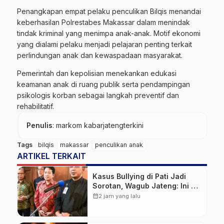
Penangkapan empat pelaku penculikan Bilqis menandai
keberhasilan Polrestabes Makassar dalam menindak
tindak kriminal yang menimpa anak-anak. Motif ekonomi
yang dialami pelaku menjadi pelajaran penting terkait
perlindungan anak dan kewaspadaan masyarakat.
Pemerintah dan kepolisian menekankan edukasi
keamanan anak di ruang publik serta pendampingan
psikologis korban sebagai langkah preventif dan
rehabilitatif.
Penulis
: markom kabarjatengterkini
Tags
bilqis
makassar
penculikan anak
ARTIKEL TERKAIT
Kasus Bullying di Pati Jadi
Sorotan, Wagub Jateng: Ini PR
Bersama
calendar_month
2 jam yang lalu