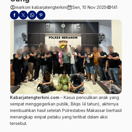
account_circle
calendar_month
visibility
markom kabarjatengterkini
Sen, 10 Nov 2025
141
Kabarjatengterkini.com
– Kasus
penculikan
anak yang
sempat menggegerkan publik,
Bilqis
(4 tahun), akhirnya
membuahkan hasil setelah Polrestabes Makassar berhasil
menangkap empat pelaku yang terlibat dalam aksi
tersebut.