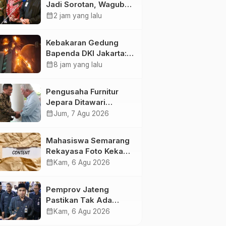
Jadi Sorotan, Wagub
Jateng: Ini PR Bersama
calendar_month
2 jam yang lalu
Kebakaran Gedung
Bapenda DKI Jakarta:
20 Unit Pemadam dan
calendar_month
8 jam yang lalu
3 Bronto Skylift
Dikerahkan, Angin
Pengusaha Furnitur
Kencang Jadi
Jepara Ditawari
Tantangan
Perluasan Pangsa
calendar_month
Jum, 7 Agu 2026
Pasar Hingga ke IKN
Mahasiswa Semarang
Rekayasa Foto Kekasih
Jadi Konten Cabul
calendar_month
Kam, 6 Agu 2026
karena Sakit Hati
Pemprov Jateng
Pastikan Tak Ada
Kendala Pembayaran
calendar_month
Kam, 6 Agu 2026
Gaji ASN di Tengah