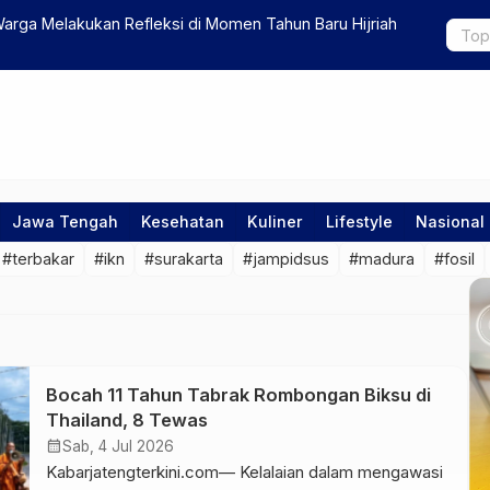
arga Melakukan Refleksi di Momen Tahun Baru Hijriah
Menteri-me
Indonesia
Jawa Tengah
Kesehatan
Kuliner
Lifestyle
Nasional
#terbakar
#ikn
#surakarta
#jampidsus
#madura
#fosil
Bocah 11 Tahun Tabrak Rombongan Biksu di
Thailand, 8 Tewas
calendar_month
Sab, 4 Jul 2026
Kabarjatengterkini.com— Kelalaian dalam mengawasi