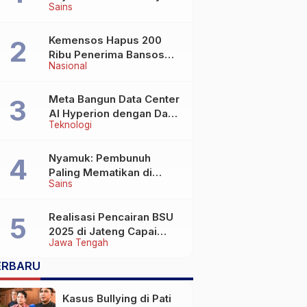
Sains
Wafat di Usia Lebih dari
100 Tahun
Kemensos Hapus 200
Ribu Penerima Bansos
Nasional
yang Terlibat Judol
Meta Bangun Data Center
AI Hyperion dengan Daya
Teknologi
Komputasi 5 GW, Saingi
OpenAI dan Google
Nyamuk: Pembunuh
Paling Mematikan di
Sains
Dunia yang Tak Terlihat
Realisasi Pencairan BSU
2025 di Jateng Capai
Jawa Tengah
69,2 Persen
ERBARU
Kasus Bullying di Pati