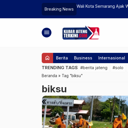
embangunan Daerah Melalui 5 Pilar
Wali Kota Semarang Ajak W
Breaking News
menu
home
Berita
Business
Internasional
TRENDING TAGS
#berita jateng
#solo
Beranda
»
Tag "biksu"
biksu