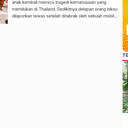
anak kembali memicu tragedi kemanusiaan yang
memilukan di Thailand. Sedikitnya delapan orang biksu
dilaporkan tewas setelah ditabrak oleh sebuah mobil
bak terbuka (pick-up) yang dikemudikan oleh seorang
bocah laki-laki yang baru berusia 11 tahun. Insiden
maut ini terjadi di Provinsi Mukdahan, wilayah timur
laut Thailand, dan langsung memicu gelombang duka
sekaligus […]
T