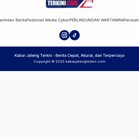
mer
Index Berita
Pedoman Media Cyber
PERLINDUNGAN WARTAWAN
Perusah
Kabar Jateng Terkni - Berita Cepat, Akurat, dan Terpercaya
Copyright © 2025 kabarjatengterkini.com