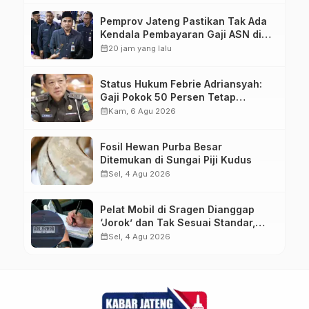
Pemprov Jateng Pastikan Tak Ada
Kendala Pembayaran Gaji ASN di
Tengah Pemangkasan Transfer ke
calendar_month
20 jam yang lalu
Daerah
Status Hukum Febrie Adriansyah:
Gaji Pokok 50 Persen Tetap
Mengalir, Tunjangan Disetop
calendar_month
Kam, 6 Agu 2026
Kejagung
Fosil Hewan Purba Besar
Ditemukan di Sungai Piji Kudus
calendar_month
Sel, 4 Agu 2026
Pelat Mobil di Sragen Dianggap
‘Jorok’ dan Tak Sesuai Standar,
Pengemudi Kena Tilang
calendar_month
Sel, 4 Agu 2026