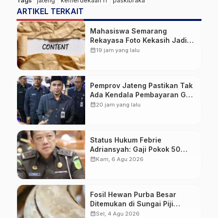
Tags
jateng
kemerdekaan ri
paskibraka
ARTIKEL TERKAIT
Mahasiswa Semarang
Rekayasa Foto Kekasih Jadi
Konten Cabul karena Sakit
calendar_month
19 jam yang lalu
Hati
Pemprov Jateng Pastikan Tak
Ada Kendala Pembayaran Gaji
ASN di Tengah Pemangkasan
calendar_month
20 jam yang lalu
Transfer ke Daerah
Status Hukum Febrie
Adriansyah: Gaji Pokok 50
Persen Tetap Mengalir,
calendar_month
Kam, 6 Agu 2026
Tunjangan Disetop Kejagung
Fosil Hewan Purba Besar
Ditemukan di Sungai Piji
Kudus
calendar_month
Sel, 4 Agu 2026