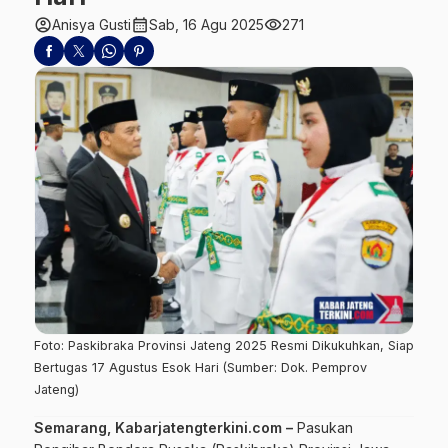
account_circle
calendar_month
visibility
Anisya Gusti
Sab, 16 Agu 2025
271
Foto: Paskibraka Provinsi Jateng 2025 Resmi Dikukuhkan, Siap
Bertugas 17 Agustus Esok Hari (Sumber: Dok. Pemprov
Jateng)
Semarang, Kabarjatengterkini.com –
Pasukan