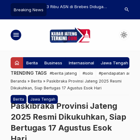
dan Pesantren
3 Ribu ASN di Brebes Diduga
KPK Bongkar 
search
Breaking News
Penguatan Pendidikan
Gunakan Aplikasi Ilegal untuk
81% Uang Kor
I
Input Presensi Jarak Jauh
Manjakan Su
menu
light_mode
home
Berita
Business
Internasional
Jawa Tengah
Ke
TRENDING TAGS
#berita jateng
#solo
#pendapatan asli da
Beranda
»
Berita
»
Paskibraka Provinsi Jateng 2025 Resmi
Dikukuhkan, Siap Bertugas 17 Agustus Esok Hari
Berita
Jawa Tengah
Paskibraka Provinsi Jateng
2025 Resmi Dikukuhkan, Siap
Bertugas 17 Agustus Esok
Hari