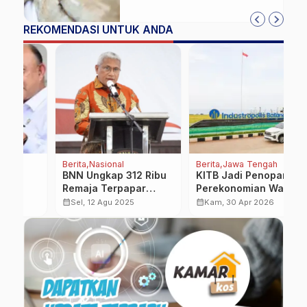
REKOMENDASI UNTUK ANDA
Berita
Nasional
Berita
Jawa Tengah
Be
BNN Ungkap 312 Ribu
KITB Jadi Penopang
S
Remaja Terpapar
Perekonomian Warga,
K
Narkoba, Marthinus
Serap Ribuan Tenaga
B
calendar_month
calendar_month
calendar_month
Sel, 12 Agu 2025
Kam, 30 Apr 2026
l
Hukom Minta Generasi
Kerja
d
Muda Jadi Garda
Terdepan