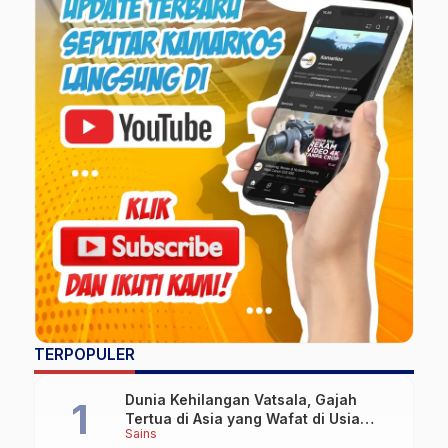
TERPOPULER
Dunia Kehilangan Vatsala, Gajah
Tertua di Asia yang Wafat di Usia
Sains
Lebih dari 100 Tahun