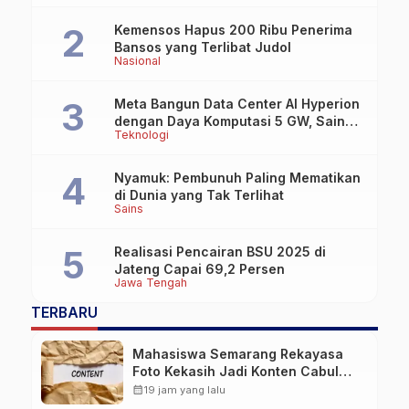
Kemensos Hapus 200 Ribu Penerima
Bansos yang Terlibat Judol
Nasional
Meta Bangun Data Center AI Hyperion
dengan Daya Komputasi 5 GW, Saingi
Teknologi
OpenAI dan Google
Nyamuk: Pembunuh Paling Mematikan
di Dunia yang Tak Terlihat
Sains
Realisasi Pencairan BSU 2025 di
Jateng Capai 69,2 Persen
Jawa Tengah
TERBARU
Mahasiswa Semarang Rekayasa
Foto Kekasih Jadi Konten Cabul
karena Sakit Hati
calendar_month
19 jam yang lalu