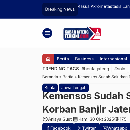
rlink ke Aceh Guna Percepat Pemulihan
Kasus Akrometastasis Lan
Breaking News
Kanker Paru-Paru Stadium 
menu
home
Berita
Business
Internasional
TRENDING TAGS
#berita jateng
#solo
Beranda
»
Berita
»
Kemensos Sudah Salurkan Rp
Berita
Jawa Tengah
Kemensos Sudah Sa
Korban Banjir Jat
account_circle
calendar_month
visibility
Anisya Gusti
Kam, 30 Okt 2025
175
Facebook
Twitter
Whatsapp