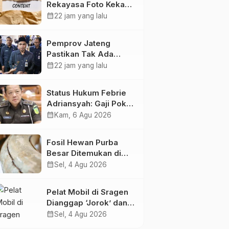
Rekayasa Foto Kekasih
Jadi Konten Cabul
calendar_month
22 jam yang lalu
karena Sakit Hati
Pemprov Jateng
Pastikan Tak Ada
Kendala Pembayaran
calendar_month
22 jam yang lalu
Gaji ASN di Tengah
Pemangkasan
Status Hukum Febrie
Transfer ke Daerah
Adriansyah: Gaji Pokok
50 Persen Tetap
calendar_month
Kam, 6 Agu 2026
Mengalir, Tunjangan
Disetop Kejagung
Fosil Hewan Purba
Besar Ditemukan di
Sungai Piji Kudus
calendar_month
Sel, 4 Agu 2026
Pelat Mobil di Sragen
Dianggap ‘Jorok’ dan
Tak Sesuai Standar,
calendar_month
Sel, 4 Agu 2026
Pengemudi Kena