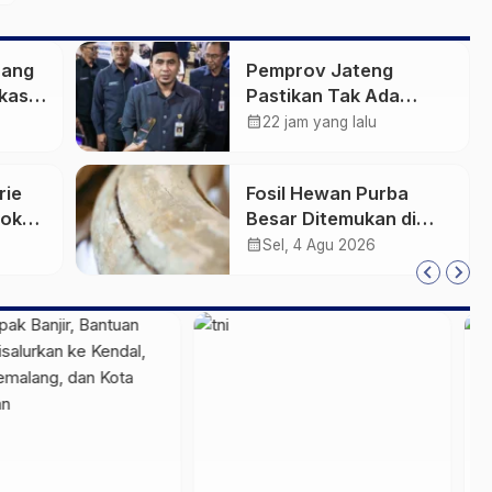
rang
Pemprov Jateng
kasih
Pastikan Tak Ada
Kendala Pembayaran
calendar_month
22 jam yang lalu
Gaji ASN di Tengah
Pemangkasan Transfer
rie
Fosil Hewan Purba
ke Daerah
Pokok
Besar Ditemukan di
Sungai Piji Kudus
calendar_month
Sel, 4 Agu 2026
an