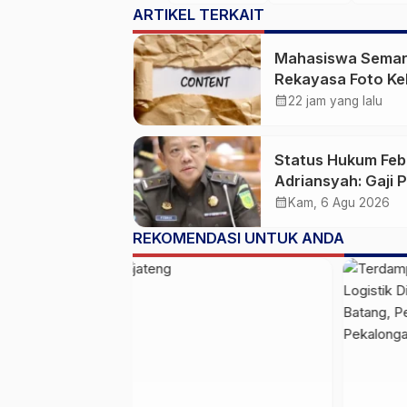
ARTIKEL TERKAIT
Mahasiswa Sema
Rekayasa Foto Ke
Jadi Konten Cabul
calendar_month
22 jam yang lalu
karena Sakit Hati
Status Hukum Feb
Adriansyah: Gaji 
50 Persen Tetap
calendar_month
Kam, 6 Agu 2026
Mengalir, Tunjang
REKOMENDASI UNTUK ANDA
Disetop Kejagung