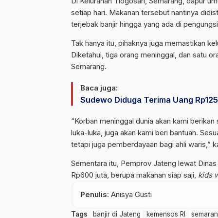
Di Kelurahan Tlogosari, Semarang, dapur 
setiap hari. Makanan tersebut nantinya did
terjebak banjir hingga yang ada di pengungsi
Tak hanya itu, pihaknya juga memastikan kel
Diketahui, tiga orang meninggal, dan satu or
Semarang.
Baca juga:
Sudewo Diduga Terima Uang Rp125 
“Korban meninggal dunia akan kami berikan s
luka-luka, juga akan kami beri bantuan. Ses
tetapi juga pemberdayaan bagi ahli waris,” k
Sementara itu, Pemprov Jateng lewat Dinas 
Rp600 juta, berupa makanan siap saji,
kids w
Penulis
: Anisya Gusti
Tags
banjir di Jateng
kemensos RI
semara