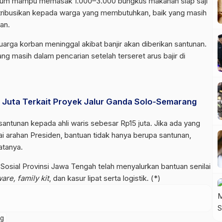
umum mampu memasak 1.000–3.000 bungkus makanan siap saji
istribusikan kepada warga yang membutuhkan, baik yang masih
an.
uarga korban meninggal akibat banjir akan diberikan santunan.
ang masih dalam pencarian setelah terseret arus bajir di
Juta Terkait Proyek Jalur Ganda Solo-Semarang
antunan kepada ahli waris sebesar Rp15 juta. Jika ada yang
uai arahan Presiden, bantuan tidak hanya berupa santunan,
atanya.
Sosial Provinsi Jawa Tengah telah menyalurkan bantuan senilai
are, family kit
, dan kasur lipat serta logistik. (*)
ng