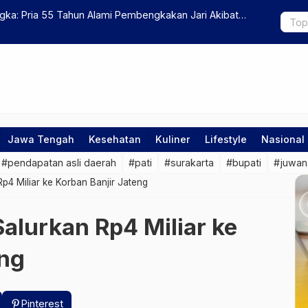
gka: Pria 55 Tahun Alami Pembengkakan Jari Akibat
Tiap Jenja
Lanjut
Jawa Tengah
Kesehatan
Kuliner
Lifestyle
Nasional
#pendapatan asli daerah
#pati
#surakarta
#bupati
#juwan
4 Miliar ke Korban Banjir Jateng
lurkan Rp4 Miliar ke
eng
Pinterest