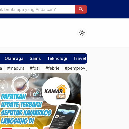
ng Sekolah Rakyat di Rembang Bakal Ada Dua Rombel
search
light_mode
Olahraga
Sains
Teknologi
Travel
a
#madura
#fosil
#febrie
#pemprov jateng
#sragen
#