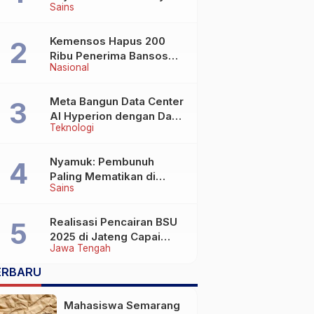
Sains
Wafat di Usia Lebih dari
100 Tahun
Kemensos Hapus 200
Ribu Penerima Bansos
Nasional
yang Terlibat Judol
Meta Bangun Data Center
AI Hyperion dengan Daya
Teknologi
Komputasi 5 GW, Saingi
OpenAI dan Google
Nyamuk: Pembunuh
Paling Mematikan di
Sains
Dunia yang Tak Terlihat
Realisasi Pencairan BSU
2025 di Jateng Capai
Jawa Tengah
69,2 Persen
ERBARU
Mahasiswa Semarang