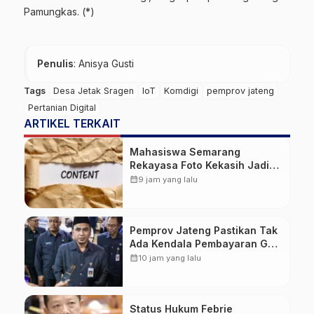
Pamungkas. (*)
Penulis
: Anisya Gusti
Tags
Desa Jetak Sragen
IoT
Komdigi
pemprov jateng
Pertanian Digital
ARTIKEL TERKAIT
Mahasiswa Semarang
Rekayasa Foto Kekasih Jadi
Konten Cabul karena Sakit
calendar_month
9 jam yang lalu
Hati
Pemprov Jateng Pastikan Tak
Ada Kendala Pembayaran Gaji
ASN di Tengah Pemangkasan
calendar_month
10 jam yang lalu
Transfer ke Daerah
Status Hukum Febrie