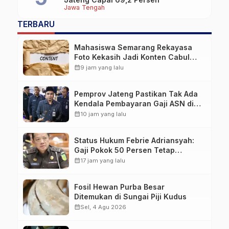
Jawa Tengah
TERBARU
Mahasiswa Semarang Rekayasa
Foto Kekasih Jadi Konten Cabul
karena Sakit Hati
calendar_month
9 jam yang lalu
Pemprov Jateng Pastikan Tak Ada
Kendala Pembayaran Gaji ASN di
Tengah Pemangkasan Transfer ke
calendar_month
10 jam yang lalu
Daerah
Status Hukum Febrie Adriansyah:
Gaji Pokok 50 Persen Tetap
Mengalir, Tunjangan Disetop
calendar_month
17 jam yang lalu
Kejagung
Fosil Hewan Purba Besar
Ditemukan di Sungai Piji Kudus
calendar_month
Sel, 4 Agu 2026