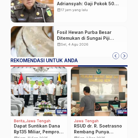
Adriansyah: Gaji Pokok 50
Persen Tetap Mengalir,
calendar_month
17 jam yang lalu
Tunjangan Disetop Kejagung
Fosil Hewan Purba Besar
Ditemukan di Sungai Piji
Kudus
calendar_month
Sel, 4 Agu 2026
REKOMENDASI UNTUK ANDA
Berita
Jawa Tengah
Jawa Tengah
Be
Dapat Suntikan Dana
RSUD dr. R. Soetrasno
2
Rp135 Miliar, Pemprov
Rembang Punya
A
Jateng Siap Hilirisasi
Nomor Baru untuk
I
calendar_month
calendar_month
calendar_month