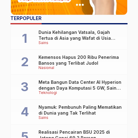
TERPOPULER
Dunia Kehilangan Vatsala, Gajah
Tertua di Asia yang Wafat di Usia
Sains
Lebih dari 100 Tahun
Kemensos Hapus 200 Ribu Penerima
Bansos yang Terlibat Judol
Nasional
Meta Bangun Data Center AI Hyperion
dengan Daya Komputasi 5 GW, Saingi
Teknologi
OpenAI dan Google
Nyamuk: Pembunuh Paling Mematikan
di Dunia yang Tak Terlihat
Sains
Realisasi Pencairan BSU 2025 di
Jateng Capai 69,2 Persen