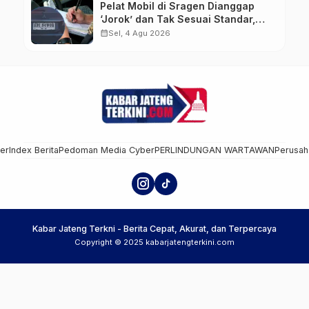
Pelat Mobil di Sragen Dianggap
‘Jorok’ dan Tak Sesuai Standar,
Pengemudi Kena Tilang
calendar_month
Sel, 4 Agu 2026
mer
Index Berita
Pedoman Media Cyber
PERLINDUNGAN WARTAWAN
Perusah
Kabar Jateng Terkni - Berita Cepat, Akurat, dan Terpercaya
Copyright © 2025 kabarjatengterkini.com