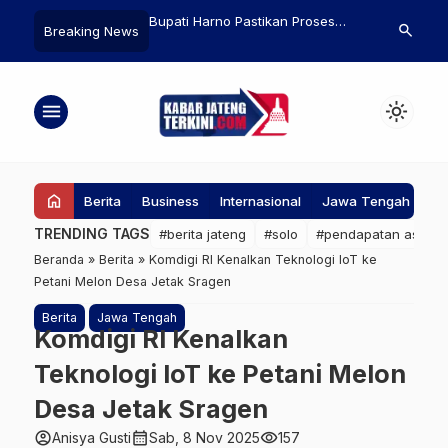
UMKM 10
Bupati Harno Pastikan Proses
Penemuan Dinosaurus 
search
Breaking News
i: Jika
Peningkatan Jalan di Sulang dan
Dasosaurus tocantinens
uta
Pamotan Sesuai Spesifikasi
Brasil Ungkap Sejarah
Purba
menu
light_mode
home
Berita
Business
Internasional
Jawa Tengah
Ke
TRENDING TAGS
#berita jateng
#solo
#pendapatan asli da
Beranda
»
Berita
»
Komdigi RI Kenalkan Teknologi IoT ke
Petani Melon Desa Jetak Sragen
Berita
Jawa Tengah
Komdigi RI Kenalkan
Teknologi IoT ke Petani Melon
Desa Jetak Sragen
account_circle
calendar_month
visibility
Anisya Gusti
Sab, 8 Nov 2025
157