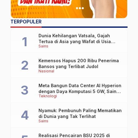
TERPOPULER
Dunia Kehilangan Vatsala, Gajah
Tertua di Asia yang Wafat di Usia
Sains
Lebih dari 100 Tahun
Kemensos Hapus 200 Ribu Penerima
Bansos yang Terlibat Judol
Nasional
Meta Bangun Data Center AI Hyperion
dengan Daya Komputasi 5 GW, Saingi
Teknologi
OpenAI dan Google
Nyamuk: Pembunuh Paling Mematikan
di Dunia yang Tak Terlihat
Sains
Realisasi Pencairan BSU 2025 di