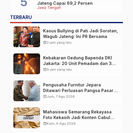
Jateng Capai 69,2 Persen
Jawa Tengah
TERBARU
Kasus Bullying di Pati Jadi Sorotan,
Wagub Jateng: Ini PR Bersama
calendar_month
3 jam yang lalu
Kebakaran Gedung Bapenda DKI
Jakarta: 20 Unit Pemadam dan 3
Bronto Skylift Dikerahkan, Angin
calendar_month
9 jam yang lalu
Kencang Jadi Tantangan
Pengusaha Furnitur Jepara
Ditawari Perluasan Pangsa Pasar
Hingga ke IKN
calendar_month
Jum, 7 Agu 2026
Mahasiswa Semarang Rekayasa
Foto Kekasih Jadi Konten Cabul
karena Sakit Hati
calendar_month
Kam, 6 Agu 2026