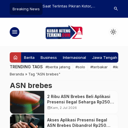
rlintas Pikiran Kotor,
Libatkan Masyarakat,
5 Tips Jit
search
Breaking News
n Doa Berikut Agar
Mendiktisaintek Bantah Lepas
Super Cre
dar dari Hawa Nafsu
Tanggung Jawab Akreditasi
Program Studi
menu
light_mode
home
Berita
Business
Internasional
Jawa Tengah
Ke
TRENDING TAGS
#berita jateng
#solo
#terbakar
#ikn
#
Beranda
»
Tag "ASN brebes"
ASN brebes
2 Ribu ASN Brebes Beli Aplikasi
Presensi Ilegal Seharga Rp250
Ribu
calendar_month
Kam, 2 Jul 2026
Akses Aplikasi Presensi Ilegal
ASN Brebes Dibandrol Rp250