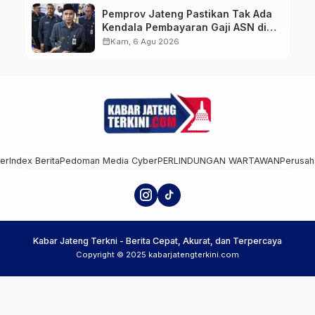
Pemprov Jateng Pastikan Tak Ada
Kendala Pembayaran Gaji ASN di
Tengah Pemangkasan Transfer ke
calendar_month
Kam, 6 Agu 2026
Daerah
mer
Index Berita
Pedoman Media Cyber
PERLINDUNGAN WARTAWAN
Perusah
Kabar Jateng Terkni - Berita Cepat, Akurat, dan Terpercaya
Copyright © 2025 kabarjatengterkini.com