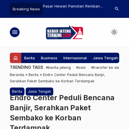
Hewan Pamotan Rembang
Inilah 5 Jobdesk Content Creator
Pemerinta
search
Breaking News
ampil Lebih Modern
yang Menjaga Konsistensi dan
Penangkap
Kreativitas
Menteri Pu
Tekstil dan
menu
light_mode
home
Berita
Business
Internasional
Jawa Tengah
Ke
TRENDING TAGS
#berita jateng
#solo
#transfer ke daerah
Beranda
»
Berita
»
Endro Center Peduli Bencana Banjir,
Serahkan Paket Sembako ke Korban Terdampak
Berita
Jawa Tengah
Endro Center Peduli Bencana
Banjir, Serahkan Paket
Sembako ke Korban
Terdampak