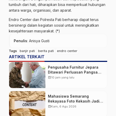
tumbuh dari hati, diharapkan bisa memperkuat hubungan
antara warga, organisasi, dan aparat.
Endro Center dan Polresta Pati berharap dapat terus
bersinergi dalam kegiatan sosial untuk meningkatkan
kesejahteraan masyarakat. (*)
Penulis
: Anisya Gusti
Tags
banjir pati
berita pati
endro center
ARTIKEL TERKAIT
Pengusaha Furnitur Jepara
Ditawari Perluasan Pangsa
Pasar Hingga ke IKN
calendar_month
10 jam yang lalu
Mahasiswa Semarang
Rekayasa Foto Kekasih Jadi
Konten Cabul karena Sakit
calendar_month
Kam, 6 Agu 2026
Hati