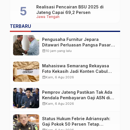
Realisasi Pencairan BSU 2025 di
Jateng Capai 69,2 Persen
Jawa Tengah
TERBARU
Pengusaha Furnitur Jepara
Ditawari Perluasan Pangsa Pasar
Hingga ke IKN
calendar_month
10 jam yang lalu
Mahasiswa Semarang Rekayasa
Foto Kekasih Jadi Konten Cabul
karena Sakit Hati
calendar_month
Kam, 6 Agu 2026
Pemprov Jateng Pastikan Tak Ada
Kendala Pembayaran Gaji ASN di
Tengah Pemangkasan Transfer ke
calendar_month
Kam, 6 Agu 2026
Daerah
Status Hukum Febrie Adriansyah:
Gaji Pokok 50 Persen Tetap
Mengalir, Tunjangan Disetop
calendar_month
Kam, 6 Agu 2026