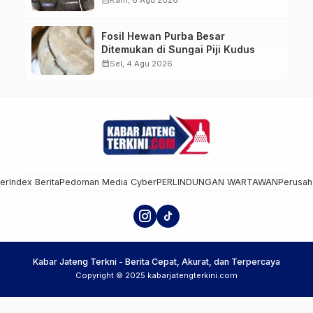
Kejagung
Fosil Hewan Purba Besar
Ditemukan di Sungai Piji Kudus
calendar_month
Sel, 4 Agu 2026
mer
Index Berita
Pedoman Media Cyber
PERLINDUNGAN WARTAWAN
Perusah
Kabar Jateng Terkni - Berita Cepat, Akurat, dan Terpercaya
Copyright © 2025 kabarjatengterkini.com