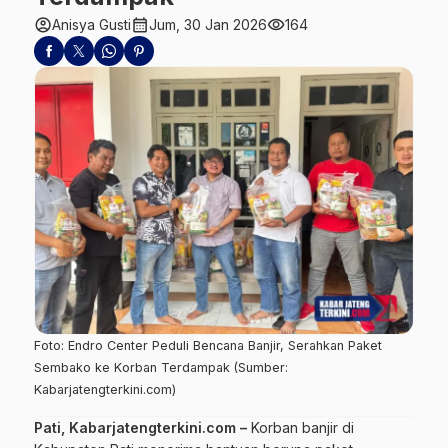
account_circle
calendar_month
visibility
Anisya Gusti
Jum, 30 Jan 2026
164
Foto: Endro Center Peduli Bencana Banjir, Serahkan Paket
Sembako ke Korban Terdampak (Sumber:
Kabarjatengterkini.com)
Pati, Kabarjatengterkini.com –
Korban banjir di