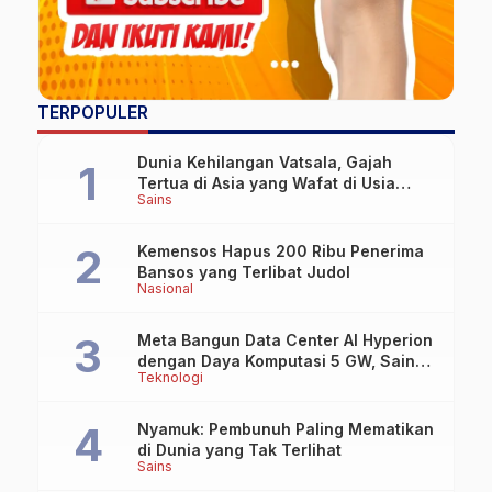
TERPOPULER
Dunia Kehilangan Vatsala, Gajah
Tertua di Asia yang Wafat di Usia
Sains
Lebih dari 100 Tahun
Kemensos Hapus 200 Ribu Penerima
Bansos yang Terlibat Judol
Nasional
Meta Bangun Data Center AI Hyperion
dengan Daya Komputasi 5 GW, Saingi
Teknologi
OpenAI dan Google
Nyamuk: Pembunuh Paling Mematikan
di Dunia yang Tak Terlihat
Sains