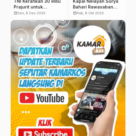
TNI Kerahkan 30 Ribu
Kapal Nelayan Surya
A
Prajurit untuk
Bahari Rawasaban
D
si
Percepat Penanganan
Tenggelam di Perairan
T
calendar_month
calendar_month
calendar_month
Sen, 8 Des 2025
Rab, 8 Okt 2025
Bencana di Aceh,
Kepulauan Seribu, 5
W
Sumut, dan Sumbar
Nelayan Masih Hilang
J
W