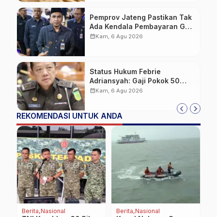
Pemprov Jateng Pastikan Tak
Ada Kendala Pembayaran Gaji
ASN di Tengah Pemangkasan
calendar_month
Kam, 6 Agu 2026
Transfer ke Daerah
Status Hukum Febrie
Adriansyah: Gaji Pokok 50
Persen Tetap Mengalir,
calendar_month
Kam, 6 Agu 2026
Tunjangan Disetop Kejagung
REKOMENDASI UNTUK ANDA
Berita
Nasional
Berita
Nasional
B