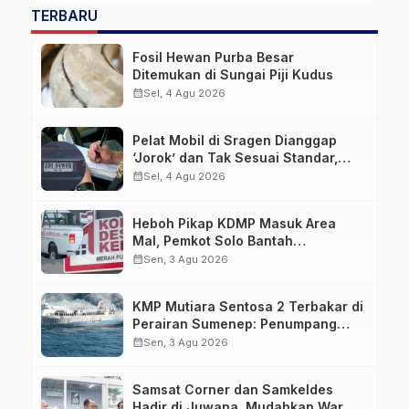
TERBARU
Fosil Hewan Purba Besar
Ditemukan di Sungai Piji Kudus
calendar_month
Sel, 4 Agu 2026
Pelat Mobil di Sragen Dianggap
‘Jorok’ dan Tak Sesuai Standar,
Pengemudi Kena Tilang
calendar_month
Sel, 4 Agu 2026
Heboh Pikap KDMP Masuk Area
Mal, Pemkot Solo Bantah
Kepemilikan Kendaraan
calendar_month
Sen, 3 Agu 2026
KMP Mutiara Sentosa 2 Terbakar di
Perairan Sumenep: Penumpang
Lompat ke Laut, Evakuasi Dramatis
calendar_month
Sen, 3 Agu 2026
Berlangsung
Samsat Corner dan Samkeldes
Hadir di Juwana, Mudahkan Warga