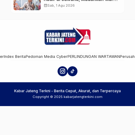
Bayar Pajak Kendaraan
calendar_month
Sab, 1 Agu 2026
mer
Index Berita
Pedoman Media Cyber
PERLINDUNGAN WARTAWAN
Perusah
Kabar Jateng Terkni - Berita Cepat, Akurat, dan Terpercaya
Copyright © 2025 kabarjatengterkini.com