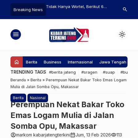
nya Wortel, Berikut 6
BKD Rembang Sebut Ada Tiga
TNI Kerahka
search
Breaking News
 yang Sehatkan Mata
Bidang di Lingkungan Pemkab
untuk Perc
yang Bisa Diisi Melalui
Bencana di
Outsourcing
Sumbar
menu
light_mode
home
Berita
Business
Internasional
Jawa Tengah
Ke
TRENDING TAGS
#berita jateng
#sragen
#suap
#bupati
Beranda
»
Berita
»
Perempuan Nekat Bakar Toko Emas Logam
Mulia di Jalan Somba Opu, Makassar
Berita
Nasional
Perempuan Nekat Bakar Toko
Emas Logam Mulia di Jalan
Somba Opu, Makassar
account_circle
calendar_month
visibility
markom kabarjatengterkini
Jum, 13 Feb 2026
113