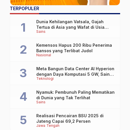
TERPOPULER
Dunia Kehilangan Vatsala, Gajah
Tertua di Asia yang Wafat di Usia
Sains
Lebih dari 100 Tahun
Kemensos Hapus 200 Ribu Penerima
Bansos yang Terlibat Judol
Nasional
Meta Bangun Data Center AI Hyperion
dengan Daya Komputasi 5 GW, Saingi
Teknologi
OpenAI dan Google
Nyamuk: Pembunuh Paling Mematikan
di Dunia yang Tak Terlihat
Sains
Realisasi Pencairan BSU 2025 di
Jateng Capai 69,2 Persen
Jawa Tengah