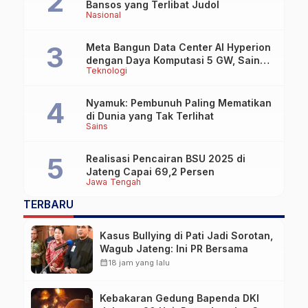
Bansos yang Terlibat Judol
Nasional
Meta Bangun Data Center AI Hyperion
dengan Daya Komputasi 5 GW, Saingi
Teknologi
OpenAI dan Google
Nyamuk: Pembunuh Paling Mematikan
di Dunia yang Tak Terlihat
Sains
Realisasi Pencairan BSU 2025 di
Jateng Capai 69,2 Persen
Jawa Tengah
TERBARU
Kasus Bullying di Pati Jadi Sorotan,
Wagub Jateng: Ini PR Bersama
calendar_month
18 jam yang lalu
Kebakaran Gedung Bapenda DKI