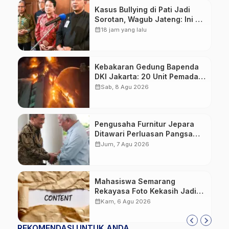
Kasus Bullying di Pati Jadi
Sorotan, Wagub Jateng: Ini PR
Bersama
calendar_month
18 jam yang lalu
Kebakaran Gedung Bapenda
DKI Jakarta: 20 Unit Pemadam
dan 3 Bronto Skylift
calendar_month
Sab, 8 Agu 2026
Dikerahkan, Angin Kencang
Jadi Tantangan
Pengusaha Furnitur Jepara
Ditawari Perluasan Pangsa
Pasar Hingga ke IKN
calendar_month
Jum, 7 Agu 2026
Mahasiswa Semarang
Rekayasa Foto Kekasih Jadi
Konten Cabul karena Sakit
calendar_month
Kam, 6 Agu 2026
Hati
REKOMENDASI UNTUK ANDA