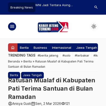
n di Selat Hormuz:
WNI Jadi Tentara Asing
Brigadir TGP 
search
Breaking News
Beri ‘Peringatan
Kehilangan Kewarganegaraan
Ditempatkan 
ke Kapal Perusak AS,
Secara Otomatis, Tegas
Usai Terliba
Ambang Perang?
Menkumham Supratman
Demonstran d
menu
light_mode
Agustus 202
home
Berita
Business
Internasional
Jawa Tengah
Ke
TRENDING TAGS
#berita jateng
#solo
#terbakar
#ikn
#
Beranda
»
Berita
»
Ratusan Mualaf di Kabupaten Pati Terima
Santuan di Bulan Ramadan
Berita
Jawa Tengah
Ratusan Mualaf di Kabupaten
Pati Terima Santuan di Bulan
Ramadan
account_circle
calendar_month
visibility
Anisya Gusti
Sen, 2 Mar 2026
121