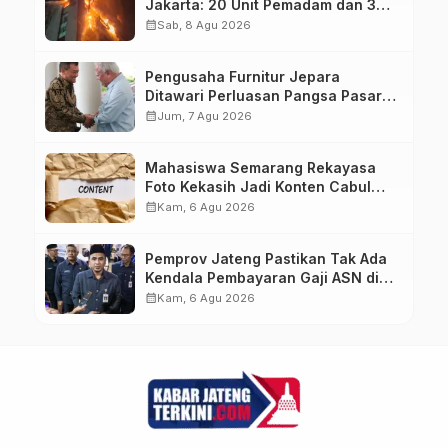
Jakarta: 20 Unit Pemadam dan 3
Bronto Skylift Dikerahkan, Angin
calendar_month
Sab, 8 Agu 2026
Kencang Jadi Tantangan
Pengusaha Furnitur Jepara
Ditawari Perluasan Pangsa Pasar
Hingga ke IKN
calendar_month
Jum, 7 Agu 2026
Mahasiswa Semarang Rekayasa
Foto Kekasih Jadi Konten Cabul
karena Sakit Hati
calendar_month
Kam, 6 Agu 2026
Pemprov Jateng Pastikan Tak Ada
Kendala Pembayaran Gaji ASN di
Tengah Pemangkasan Transfer ke
calendar_month
Kam, 6 Agu 2026
Daerah