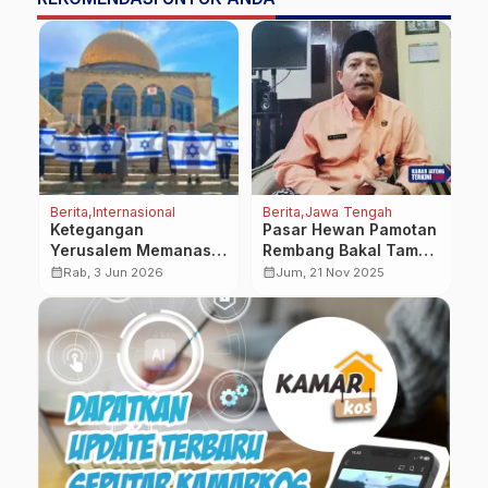
Berita
Internasional
Berita
Jawa Tengah
Be
!
Ketegangan
Pasar Hewan Pamotan
P
Yerusalem Memanas:
Rembang Bakal Tampil
A
Pemukim Ekstremis
Lebih Modern
K
calendar_month
calendar_month
calendar_month
Rab, 3 Jun 2026
Jum, 21 Nov 2025
Israel Kibarkan
Y
Bendera di Kompleks
S
Masjid Al-Aqsa