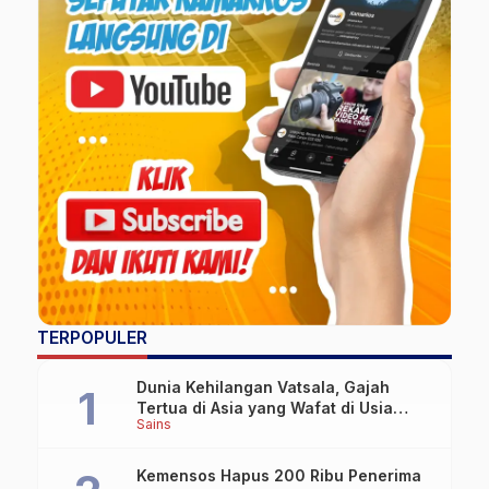
TERPOPULER
Dunia Kehilangan Vatsala, Gajah
Tertua di Asia yang Wafat di Usia
Sains
Lebih dari 100 Tahun
Kemensos Hapus 200 Ribu Penerima