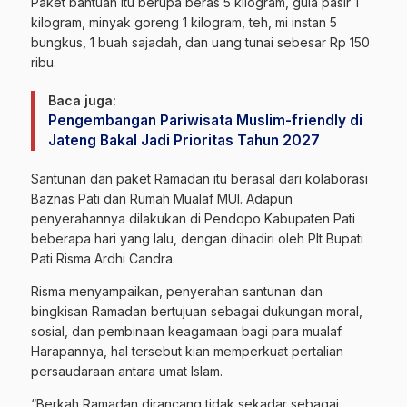
Paket bantuan itu berupa beras 5 kilogram, gula pasir 1
kilogram, minyak goreng 1 kilogram, teh, mi instan 5
bungkus, 1 buah sajadah, dan uang tunai sebesar Rp 150
ribu.
Baca juga:
Pengembangan Pariwisata Muslim-friendly di
Jateng Bakal Jadi Prioritas Tahun 2027
Santunan dan paket Ramadan itu berasal dari kolaborasi
Baznas Pati dan Rumah Mualaf MUI. Adapun
penyerahannya dilakukan di Pendopo Kabupaten Pati
beberapa hari yang lalu, dengan dihadiri oleh Plt Bupati
Pati Risma Ardhi Candra.
Risma menyampaikan, penyerahan santunan dan
bingkisan Ramadan bertujuan sebagai dukungan moral,
sosial, dan pembinaan keagamaan bagi para mualaf.
Harapannya, hal tersebut kian memperkuat pertalian
persaudaraan antara umat Islam.
“Berkah Ramadan dirancang tidak sekadar sebagai