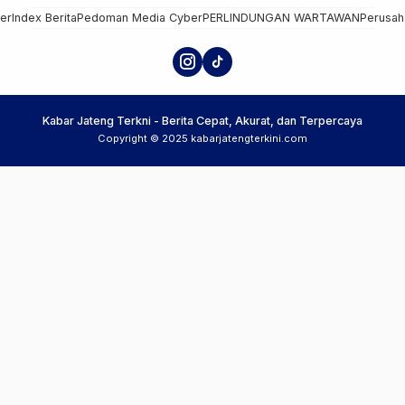
mer
Index Berita
Pedoman Media Cyber
PERLINDUNGAN WARTAWAN
Perusah
Kabar Jateng Terkni - Berita Cepat, Akurat, dan Terpercaya
Copyright © 2025 kabarjatengterkini.com