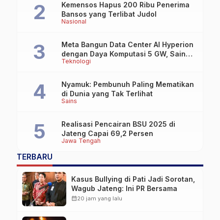
Kemensos Hapus 200 Ribu Penerima
Bansos yang Terlibat Judol
Nasional
Meta Bangun Data Center AI Hyperion
dengan Daya Komputasi 5 GW, Saingi
Teknologi
OpenAI dan Google
Nyamuk: Pembunuh Paling Mematikan
di Dunia yang Tak Terlihat
Sains
Realisasi Pencairan BSU 2025 di
Jateng Capai 69,2 Persen
Jawa Tengah
TERBARU
Kasus Bullying di Pati Jadi Sorotan,
Wagub Jateng: Ini PR Bersama
calendar_month
20 jam yang lalu