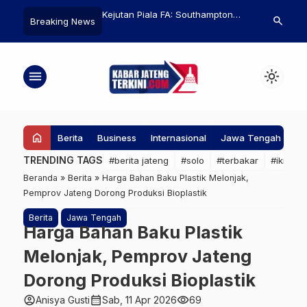
ateng Bentuk
Kejutan Piala FA: Southampton
Stunting Mas
search
Breaking News
i Aglomerasi untuk
Singkirkan Arsenal, Ambisi
Muktiharjo Ki
asi Pengelolaan
Quadruple Skuad Mikel Arteta
Semarang Fo
di Energi
Resmi Sirna
di Setiap Ke
menu
light_mode
home
Berita
Business
Internasional
Jawa Tengah
Ke
TRENDING TAGS
#berita jateng
#solo
#terbakar
#ikn
#
Beranda
»
Berita
»
Harga Bahan Baku Plastik Melonjak,
Pemprov Jateng Dorong Produksi Bioplastik
Berita
Jawa Tengah
Harga Bahan Baku Plastik
Melonjak, Pemprov Jateng
Dorong Produksi Bioplastik
account_circle
calendar_month
visibility
Anisya Gusti
Sab, 11 Apr 2026
69