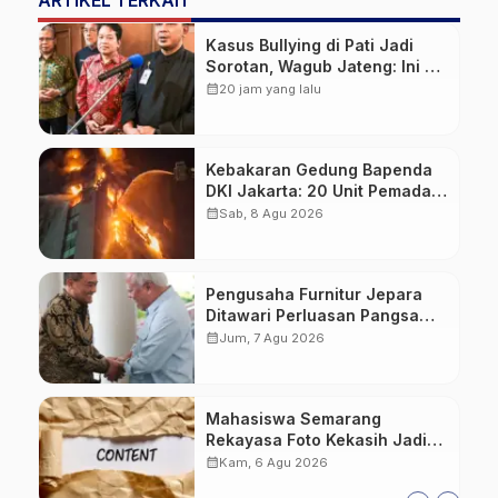
ARTIKEL TERKAIT
Kasus Bullying di Pati Jadi
Sorotan, Wagub Jateng: Ini PR
Bersama
calendar_month
20 jam yang lalu
Kebakaran Gedung Bapenda
DKI Jakarta: 20 Unit Pemadam
dan 3 Bronto Skylift
calendar_month
Sab, 8 Agu 2026
Dikerahkan, Angin Kencang
Jadi Tantangan
Pengusaha Furnitur Jepara
Ditawari Perluasan Pangsa
Pasar Hingga ke IKN
calendar_month
Jum, 7 Agu 2026
Mahasiswa Semarang
Rekayasa Foto Kekasih Jadi
Konten Cabul karena Sakit
calendar_month
Kam, 6 Agu 2026
Hati