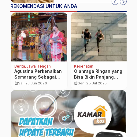
REKOMENDASI UNTUK ANDA
Berita
Jawa Tengah
Kesehatan
Be
Agustina Perkenalkan
Olahraga Ringan yang
S
Semarang Sebagai
Bisa Bikin Panjang
P
Daerah dengan Ragam
Umur, Gak Perlu ke
H
calendar_month
calendar_month
calendar_month
Sel, 23 Jun 2026
Sen, 28 Jul 2025
Budaya yang Harmonis
Gym!
K
P