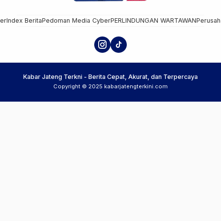
mer
Index Berita
Pedoman Media Cyber
PERLINDUNGAN WARTAWAN
Perusah
Kabar Jateng Terkni - Berita Cepat, Akurat, dan Terpercaya
Copyright © 2025 kabarjatengterkini.com