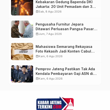
Kebakaran Gedung Bapenda DKI
Jakarta: 20 Unit Pemadam dan 3
Bronto Skylift Dikerahkan, Angin
calendar_month
Sab, 8 Agu 2026
Kencang Jadi Tantangan
Pengusaha Furnitur Jepara
Ditawari Perluasan Pangsa Pasar
Hingga ke IKN
calendar_month
Jum, 7 Agu 2026
Mahasiswa Semarang Rekayasa
Foto Kekasih Jadi Konten Cabul
karena Sakit Hati
calendar_month
Kam, 6 Agu 2026
Pemprov Jateng Pastikan Tak Ada
Kendala Pembayaran Gaji ASN di
Tengah Pemangkasan Transfer ke
calendar_month
Kam, 6 Agu 2026
Daerah