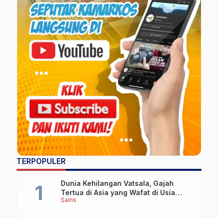
TERPOPULER
Dunia Kehilangan Vatsala, Gajah
Tertua di Asia yang Wafat di Usia
Sains
Lebih dari 100 Tahun