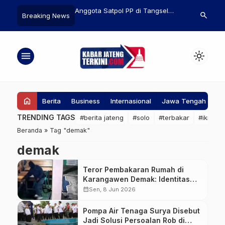
stahik di Jateng Terima
Anggota Satpol PP di Tangsel
31 Kasus Posi
search
Breaking News
odal Usaha Rp3 Juta
Nekat Jual Produk Kedaluwarsa,
KLB Campak d
Kini Jadi Tersangka
Balita Diprior
menu
light_mode
home
Berita
Business
Internasional
Jawa Tengah
Ke
TRENDING TAGS
#berita jateng
#solo
#terbakar
#ikn
#
Beranda
»
Tag "demak"
demak
Teror Pembakaran Rumah di
Karangawen Demak: Identitas
Pelaku Mengarah pada Residivis
calendar_month
Sen, 8 Jun 2026
Dendam Lama
Pompa Air Tenaga Surya Disebut
Jadi Solusi Persoalan Rob di