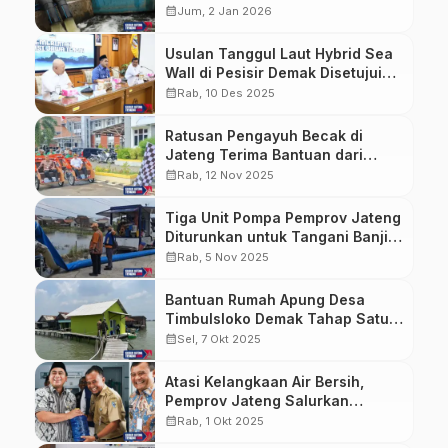
Sayung Demak
calendar_month
Jum, 2 Jan 2026
Usulan Tanggul Laut Hybrid Sea
Wall di Pesisir Demak Disetujui
Otorita Pengelola Pantura
calendar_month
Rab, 10 Des 2025
Ratusan Pengayuh Becak di
Jateng Terima Bantuan dari
Presiden Prabowo
calendar_month
Rab, 12 Nov 2025
Tiga Unit Pompa Pemprov Jateng
Diturunkan untuk Tangani Banjir
di Sayung Demak
calendar_month
Rab, 5 Nov 2025
Bantuan Rumah Apung Desa
Timbulsloko Demak Tahap Satu
Rampung, Program Tetap
calendar_month
Sel, 7 Okt 2025
Berlanjut
Atasi Kelangkaan Air Bersih,
Pemprov Jateng Salurkan
Bantuan Desalinasi Air ke Warga
calendar_month
Rab, 1 Okt 2025
Desa Banjarsari Demak