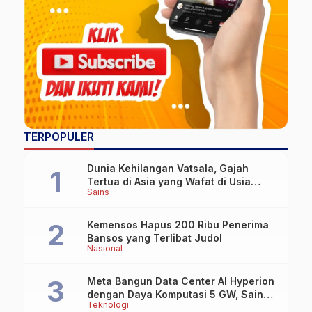
TERPOPULER
Dunia Kehilangan Vatsala, Gajah
Tertua di Asia yang Wafat di Usia
Sains
Lebih dari 100 Tahun
Kemensos Hapus 200 Ribu Penerima
Bansos yang Terlibat Judol
Nasional
Meta Bangun Data Center AI Hyperion
dengan Daya Komputasi 5 GW, Saingi
Teknologi
OpenAI dan Google