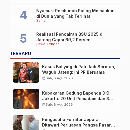
Nyamuk: Pembunuh Paling Mematikan
di Dunia yang Tak Terlihat
Sains
Realisasi Pencairan BSU 2025 di
Jateng Capai 69,2 Persen
Jawa Tengah
TERBARU
Kasus Bullying di Pati Jadi Sorotan,
Wagub Jateng: Ini PR Bersama
calendar_month
Sab, 8 Agu 2026
Kebakaran Gedung Bapenda DKI
Jakarta: 20 Unit Pemadam dan 3
Bronto Skylift Dikerahkan, Angin
calendar_month
Sab, 8 Agu 2026
Kencang Jadi Tantangan
Pengusaha Furnitur Jepara
Ditawari Perluasan Pangsa Pasar