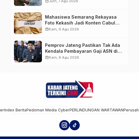
Hingga ke IKN
calendar_month
Jum, 7 Agu 2026
Mahasiswa Semarang Rekayasa
Foto Kekasih Jadi Konten Cabul
karena Sakit Hati
calendar_month
Kam, 6 Agu 2026
Pemprov Jateng Pastikan Tak Ada
Kendala Pembayaran Gaji ASN di
Tengah Pemangkasan Transfer ke
calendar_month
Kam, 6 Agu 2026
Daerah
mer
Index Berita
Pedoman Media Cyber
PERLINDUNGAN WARTAWAN
Perusah