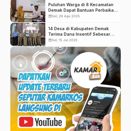
Puluhan Warga di 8 Kecamatan
Demak Dapat Bantuan Perbaikan
RTLH
calendar_month
Sel, 26 Agu 2025
14 Desa di Kabupaten Demak
Terima Dana Insentif Sebesar
Rp150 Juta
calendar_month
Sel, 15 Jul 2025