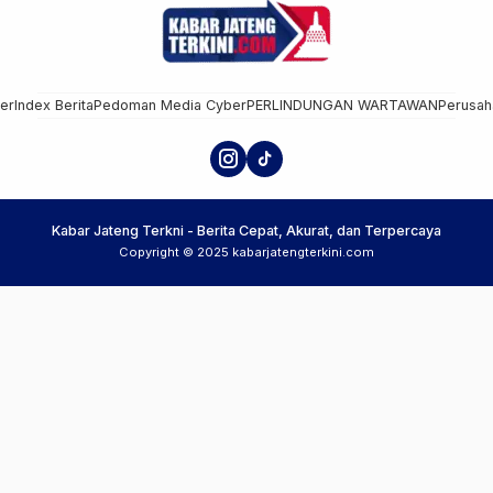
mer
Index Berita
Pedoman Media Cyber
PERLINDUNGAN WARTAWAN
Perusah
Kabar Jateng Terkni - Berita Cepat, Akurat, dan Terpercaya
Copyright © 2025 kabarjatengterkini.com