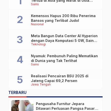
Tertua di Asia yang Wafat di Usia
Sains
Lebih dari 100 Tahun
Kemensos Hapus 200 Ribu Penerima
Bansos yang Terlibat Judol
Nasional
Meta Bangun Data Center AI Hyperion
dengan Daya Komputasi 5 GW, Saingi
Teknologi
OpenAI dan Google
Nyamuk: Pembunuh Paling Mematikan
di Dunia yang Tak Terlihat
Sains
Realisasi Pencairan BSU 2025 di
Jateng Capai 69,2 Persen
Jawa Tengah
TERBARU
Pengusaha Furnitur Jepara
Ditawari Perluasan Pangsa Pasar