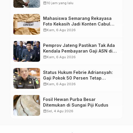
Hingga ke IKN
calendar_month
10 jam yang lalu
Mahasiswa Semarang Rekayasa
Foto Kekasih Jadi Konten Cabul
karena Sakit Hati
calendar_month
Kam, 6 Agu 2026
Pemprov Jateng Pastikan Tak Ada
Kendala Pembayaran Gaji ASN di
Tengah Pemangkasan Transfer ke
calendar_month
Kam, 6 Agu 2026
Daerah
Status Hukum Febrie Adriansyah:
Gaji Pokok 50 Persen Tetap
Mengalir, Tunjangan Disetop
calendar_month
Kam, 6 Agu 2026
Kejagung
Fosil Hewan Purba Besar
Ditemukan di Sungai Piji Kudus
calendar_month
Sel, 4 Agu 2026