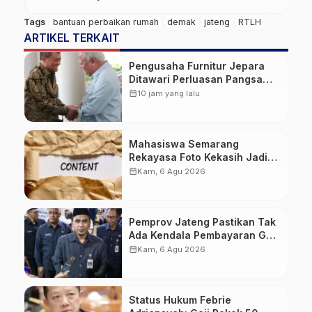
Tags
bantuan perbaikan rumah
demak
jateng
RTLH
ARTIKEL TERKAIT
Pengusaha Furnitur Jepara
Ditawari Perluasan Pangsa
Pasar Hingga ke IKN
calendar_month
10 jam yang lalu
Mahasiswa Semarang
Rekayasa Foto Kekasih Jadi
Konten Cabul karena Sakit
calendar_month
Kam, 6 Agu 2026
Hati
Pemprov Jateng Pastikan Tak
Ada Kendala Pembayaran Gaji
ASN di Tengah Pemangkasan
calendar_month
Kam, 6 Agu 2026
Transfer ke Daerah
Status Hukum Febrie