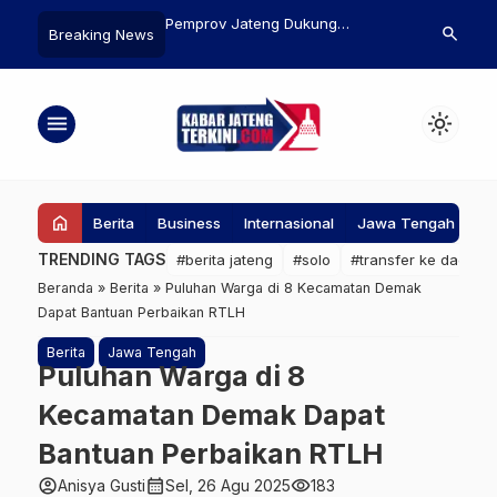
Uji Coba Fitur Adaptive
Pemprov Jateng Dukung
Pemkab Rem
search
Breaking News
ver di Windows 11:
Pengelolaan Peternakan Sapi
Wujudkan Ket
t Energi Otomatis
Secara Modern
Publik
ggu Kinerja
menu
light_mode
home
Berita
Business
Internasional
Jawa Tengah
Ke
TRENDING TAGS
#berita jateng
#solo
#transfer ke daerah
Beranda
»
Berita
»
Puluhan Warga di 8 Kecamatan Demak
Dapat Bantuan Perbaikan RTLH
Berita
Jawa Tengah
Puluhan Warga di 8
Kecamatan Demak Dapat
Bantuan Perbaikan RTLH
account_circle
calendar_month
visibility
Anisya Gusti
Sel, 26 Agu 2025
183