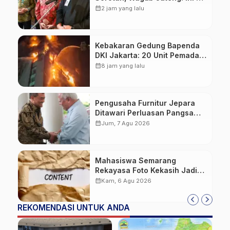
Bersama
calendar_month
2 jam yang lalu
Kebakaran Gedung Bapenda
DKI Jakarta: 20 Unit Pemadam
dan 3 Bronto Skylift
calendar_month
8 jam yang lalu
Dikerahkan, Angin Kencang
Jadi Tantangan
Pengusaha Furnitur Jepara
Ditawari Perluasan Pangsa
Pasar Hingga ke IKN
calendar_month
Jum, 7 Agu 2026
Mahasiswa Semarang
Rekayasa Foto Kekasih Jadi
Konten Cabul karena Sakit
calendar_month
Kam, 6 Agu 2026
Hati
REKOMENDASI UNTUK ANDA