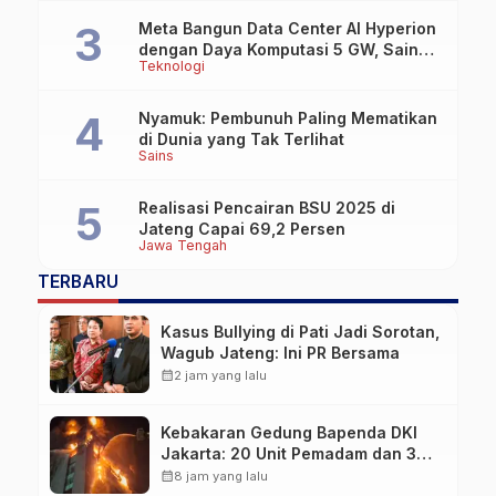
Meta Bangun Data Center AI Hyperion
dengan Daya Komputasi 5 GW, Saingi
Teknologi
OpenAI dan Google
Nyamuk: Pembunuh Paling Mematikan
di Dunia yang Tak Terlihat
Sains
Realisasi Pencairan BSU 2025 di
Jateng Capai 69,2 Persen
Jawa Tengah
TERBARU
Kasus Bullying di Pati Jadi Sorotan,
Wagub Jateng: Ini PR Bersama
calendar_month
2 jam yang lalu
Kebakaran Gedung Bapenda DKI
Jakarta: 20 Unit Pemadam dan 3
Bronto Skylift Dikerahkan, Angin
calendar_month
8 jam yang lalu
Kencang Jadi Tantangan