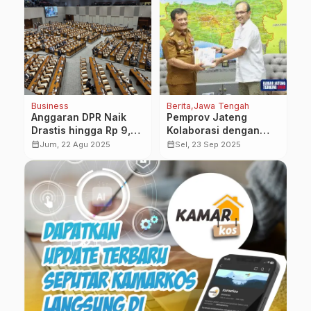
Business
Berita
Jawa Tengah
Be
a
Anggaran DPR Naik
Pemprov Jateng
K
an
Drastis hingga Rp 9,9
Kolaborasi dengan
H
ng
Triliun, Sementara
Perguruan Tinggi
‘
calendar_month
calendar_month
calendar_month
Jum, 22 Agu 2025
Sel, 23 Sep 2025
Wasekjen Gerindra
untuk Pengentasan
k
Jadi Komisaris
Kemiskinan
D
Waskita Karya
P