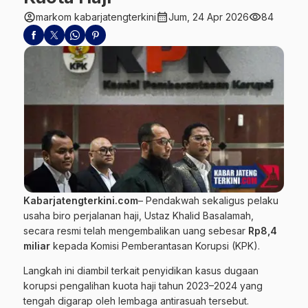
account_circle
calendar_month
visibility
markom kabarjatengterkini
Jum, 24 Apr 2026
84
Kabarjatengterkini.com
– Pendakwah sekaligus pelaku
usaha biro perjalanan haji, Ustaz
Khalid
Basalamah,
secara resmi telah mengembalikan uang sebesar
Rp8,4
miliar
kepada Komisi Pemberantasan Korupsi (KPK).
Langkah ini diambil terkait penyidikan kasus dugaan
korupsi
pengalihan kuota haji tahun 2023–2024 yang
tengah digarap oleh lembaga antirasuah tersebut.