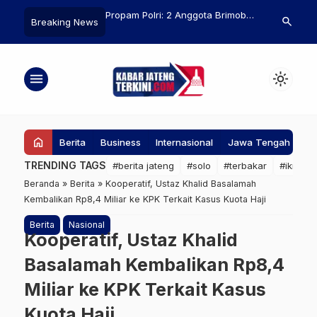
lri: 2 Anggota Brimob
Pemkab Rembang Gandeng
Kelapa Baka
search
Breaking News
erat dalam Kasus Ojol
Unicef untuk Cegah Pernikahan
daripada Kel
Dini
Faktanya!
menu
light_mode
home
Berita
Business
Internasional
Jawa Tengah
Ke
TRENDING TAGS
#berita jateng
#solo
#terbakar
#ikn
#
Beranda
»
Berita
»
Kooperatif, Ustaz Khalid Basalamah
Kembalikan Rp8,4 Miliar ke KPK Terkait Kasus Kuota Haji
Berita
Nasional
Kooperatif, Ustaz Khalid
Basalamah Kembalikan Rp8,4
Miliar ke KPK Terkait Kasus
Kuota Haji