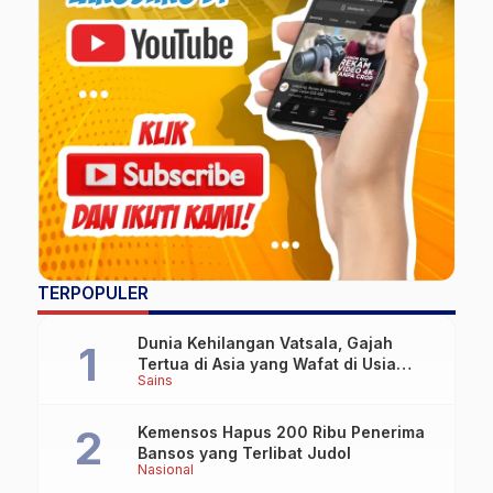
TERPOPULER
Dunia Kehilangan Vatsala, Gajah
Tertua di Asia yang Wafat di Usia
Sains
Lebih dari 100 Tahun
Kemensos Hapus 200 Ribu Penerima
Bansos yang Terlibat Judol
Nasional