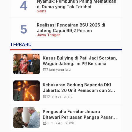
Nyamuk: Pembunuh Paling Mematikan
di Dunia yang Tak Terlihat
Sains
Realisasi Pencairan BSU 2025 di
Jateng Capai 69,2 Persen
Jawa Tengah
TERBARU
Kasus Bullying di Pati Jadi Sorotan,
Wagub Jateng: Ini PR Bersama
calendar_month
7 jam yang lalu
Kebakaran Gedung Bapenda DKI
Jakarta: 20 Unit Pemadam dan 3
Bronto Skylift Dikerahkan, Angin
calendar_month
13 jam yang lalu
Kencang Jadi Tantangan
Pengusaha Furnitur Jepara
Ditawari Perluasan Pangsa Pasar
Hingga ke IKN
calendar_month
Jum, 7 Agu 2026