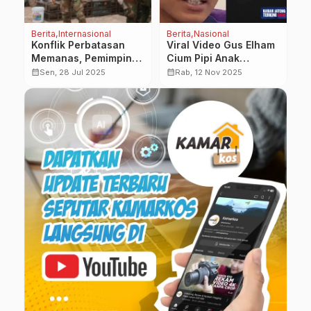
Berita
Internasional
Berita
Nasional
B
Konflik Perbatasan
Viral Video Gus Elham
B
ng
Memanas, Pemimpin
Cium Pipi Anak
P
Thailand dan Kamboja
Perempuan, PBNU dan
P
calendar_month
calendar_month
calendar_month
Sen, 28 Jul 2025
Rab, 12 Nov 2025
m
Akan Gelar Pertemuan
Wamenag Beri Respon
P
Damai di Malaysia
P
L
P