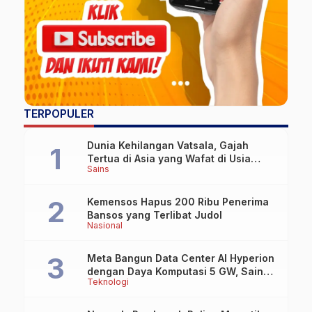
TERPOPULER
Dunia Kehilangan Vatsala, Gajah
Tertua di Asia yang Wafat di Usia
Sains
Lebih dari 100 Tahun
Kemensos Hapus 200 Ribu Penerima
Bansos yang Terlibat Judol
Nasional
Meta Bangun Data Center AI Hyperion
dengan Daya Komputasi 5 GW, Saingi
Teknologi
OpenAI dan Google