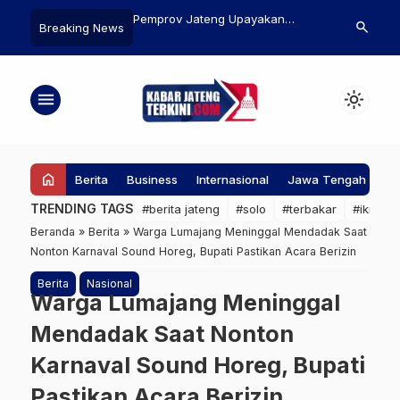
Jateng Upayakan
Plt Bupati Sambut Rombongan
Pemkot Mage
search
Breaking News
ngan Wisata Dieng
Siswa SD di Pendopo Kabupaten
Kartu Kredit
lomerasi
Pati
Wujudkan Cit
menu
light_mode
home
Berita
Business
Internasional
Jawa Tengah
Ke
TRENDING TAGS
#berita jateng
#solo
#terbakar
#ikn
#
Beranda
»
Berita
»
Warga Lumajang Meninggal Mendadak Saat
Nonton Karnaval Sound Horeg, Bupati Pastikan Acara Berizin
Berita
Nasional
Warga Lumajang Meninggal
Mendadak Saat Nonton
Karnaval Sound Horeg, Bupati
Pastikan Acara Berizin