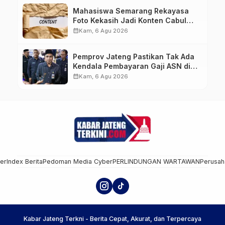
Mahasiswa Semarang Rekayasa
Foto Kekasih Jadi Konten Cabul
karena Sakit Hati
calendar_month
Kam, 6 Agu 2026
Pemprov Jateng Pastikan Tak Ada
Kendala Pembayaran Gaji ASN di
Tengah Pemangkasan Transfer ke
calendar_month
Kam, 6 Agu 2026
Daerah
mer
Index Berita
Pedoman Media Cyber
PERLINDUNGAN WARTAWAN
Perusah
Kabar Jateng Terkni - Berita Cepat, Akurat, dan Terpercaya