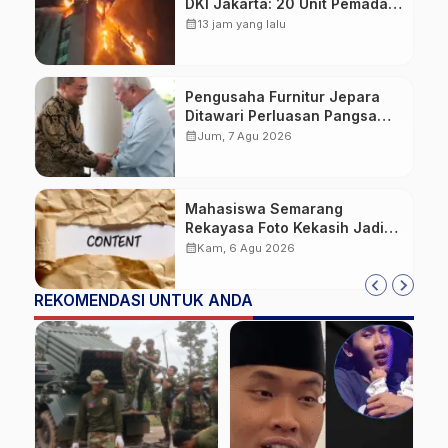
DKI Jakarta: 20 Unit Pemadam
dan 3 Bronto Skylift
calendar_month
13 jam yang lalu
Dikerahkan, Angin Kencang
Jadi Tantangan
Pengusaha Furnitur Jepara
Ditawari Perluasan Pangsa
Pasar Hingga ke IKN
calendar_month
Jum, 7 Agu 2026
Mahasiswa Semarang
Rekayasa Foto Kekasih Jadi
Konten Cabul karena Sakit
calendar_month
Kam, 6 Agu 2026
Hati
REKOMENDASI UNTUK ANDA