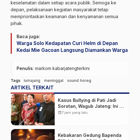
keselamatan dalam setiap acara publik. Semoga ke
depan, pelaksanaan kegiatan masyarakat tetap
memprioritaskan keamanan dan kenyamanan semua
pihak.
Baca juga:
Warga Solo Kedapatan Curi Helm di Depan
Kedai Mie Gacoan Langsung Diamankan Warga
Penulis
: markom kabarjatengterkini
Tags
lumajang
meninggal
sound horeg
ARTIKEL TERKAIT
Kasus Bullying di Pati Jadi
Sorotan, Wagub Jateng: Ini PR
Bersama
calendar_month
7 jam yang lalu
Kebakaran Gedung Bapenda