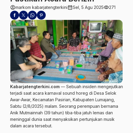
account_circle
calendar_month
visibility
markom kabarjatengterkini
Sel, 5 Agu 2025
271
Kabarjatengterkini.com
— Sebuah insiden mengejutkan
terjadi saat acara
karnaval
sound horeg di Desa Selok
Awar-Awar, Kecamatan Pasirian, Kabupaten
Lumajang
,
Sabtu (2/8/2025) malam. Seorang perempuan bernama
Anik Mutmainnah (39 tahun) tiba-tiba jatuh lemas dan
meninggal dunia saat menyaksikan pertunjukan musik
dalam acara tersebut.