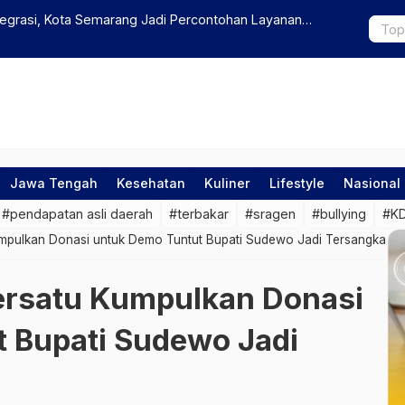
angkunegaran Run 2026, Dukung Promosi Sport
Microsoft U
Energi Oto
Jawa Tengah
Kesehatan
Kuliner
Lifestyle
Nasional
#pendapatan asli daerah
#terbakar
#sragen
#bullying
#K
umpulkan Donasi untuk Demo Tuntut Bupati Sudewo Jadi Tersangka
ersatu Kumpulkan Donasi
 Bupati Sudewo Jadi