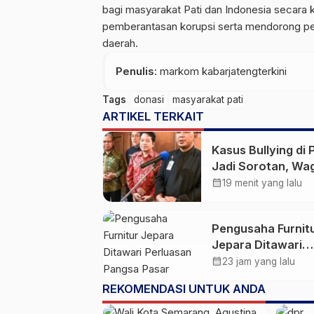
bagi masyarakat Pati dan Indonesia secara
pemberantasan korupsi serta mendorong peni
daerah.
Penulis
: markom kabarjatengterkini
Tags
donasi
masyarakat pati
ARTIKEL TERKAIT
Kasus Bullying di 
Jadi Sorotan, Wa
Jateng: Ini PR Be
calendar_month
19 menit yang lalu
Pengusaha Furnit
Jepara Ditawari
Perluasan Pangsa
calendar_month
23 jam yang lalu
Pasar Hingga ke I
REKOMENDASI UNTUK ANDA