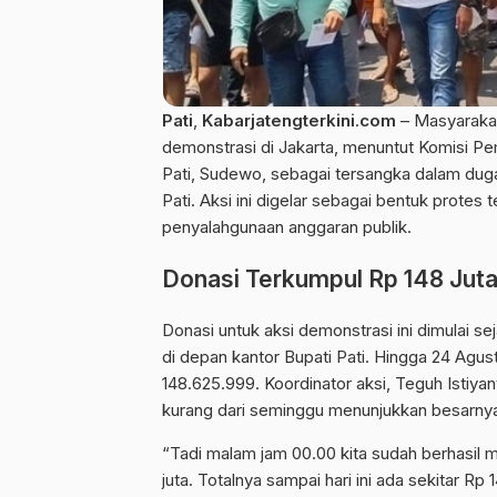
Pati
,
Kabarjatengterkini
.
com
– Masyarakat
demonstrasi
di Jakarta, menuntut Komisi Pe
Pati, Sudewo, sebagai tersangka dalam duga
Pati. Aksi ini digelar sebagai bentuk prote
penyalahgunaan anggaran publik.
Donasi Terkumpul Rp 148 Juta
Donasi untuk aksi demonstrasi ini dimulai s
di depan kantor Bupati Pati. Hingga 24 Agu
148.625.999. Koordinator aksi, Teguh Isti
kurang dari seminggu menunjukkan besarnya
“Tadi malam jam 00.00 kita sudah berhasil m
juta. Totalnya sampai hari ini ada sekitar Rp 