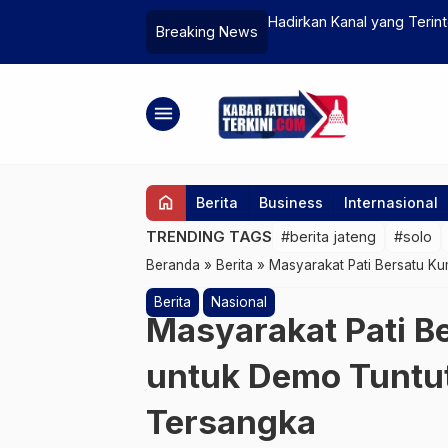
Semarang Jadi Percontohan Layanan
Ribuan Pelari Ramaikan M
Breaking News
…
Tourism
menu
home
Berita
Business
Internasional
TRENDING TAGS
#berita jateng
#solo
Beranda
»
Berita
»
Masyarakat Pati Bersatu K
Berita
Nasional
Masyarakat Pati B
untuk Demo Tuntut
Tersangka