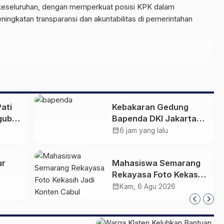
 keseluruhan, dengan memperkuat posisi KPK dalam
ngkatan transparansi dan akuntabilitas di pemerintahan
Pati
Kebakaran Gedung
gub
Bapenda DKI Jakarta:
rsama
20 Unit Pemadam dan
calendar_month
6 jam yang lalu
3 Bronto Skylift
Dikerahkan, Angin
ur
Mahasiswa Semarang
Kencang Jadi
Rekayasa Foto Kekasih
Tantangan
Jadi Konten Cabul
calendar_month
Kam, 6 Agu 2026
KN
karena Sakit Hati