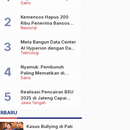
Sains
Wafat di Usia Lebih dari
100 Tahun
Kemensos Hapus 200
Ribu Penerima Bansos
Nasional
yang Terlibat Judol
Meta Bangun Data Center
AI Hyperion dengan Daya
Teknologi
Komputasi 5 GW, Saingi
OpenAI dan Google
Nyamuk: Pembunuh
Paling Mematikan di
Sains
Dunia yang Tak Terlihat
Realisasi Pencairan BSU
2025 di Jateng Capai
Jawa Tengah
69,2 Persen
ERBARU
Kasus Bullying di Pati