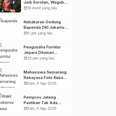
Jadi Sorotan, Wagub
Jateng: Ini PR Bersama
calendar_month
19 menit yang lalu
Kebakaran Gedung
Bapenda DKI Jakarta:
20 Unit Pemadam dan
calendar_month
6 jam yang lalu
3 Bronto Skylift
Dikerahkan, Angin
Pengusaha Furnitur
Kencang Jadi
Jepara Ditawari
Tantangan
Perluasan Pangsa
calendar_month
23 jam yang lalu
Pasar Hingga ke IKN
Mahasiswa Semarang
Rekayasa Foto Kekasih
Jadi Konten Cabul
calendar_month
Kam, 6 Agu 2026
karena Sakit Hati
Pemprov Jateng
Pastikan Tak Ada
Kendala Pembayaran
calendar_month
Kam, 6 Agu 2026
Gaji ASN di Tengah