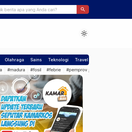
Kaligawe Genuk Sebabkan Kemacetan Hingga 15 Km
search
light_mode
Olahraga
Sains
Teknologi
Travel
a
#madura
#fosil
#febrie
#pemprov jateng
#sragen
#