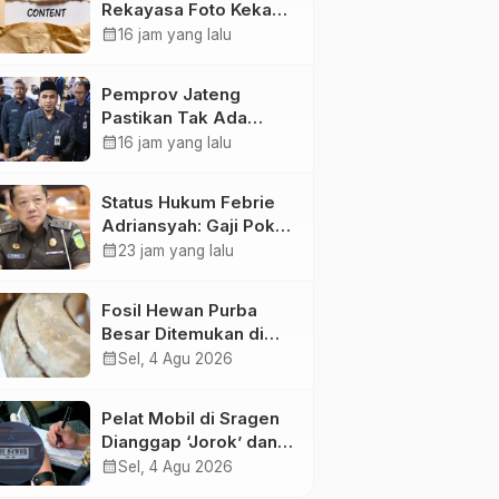
Rekayasa Foto Kekasih
Jadi Konten Cabul
calendar_month
16 jam yang lalu
karena Sakit Hati
Pemprov Jateng
Pastikan Tak Ada
Kendala Pembayaran
calendar_month
16 jam yang lalu
Gaji ASN di Tengah
Pemangkasan
Status Hukum Febrie
Transfer ke Daerah
Adriansyah: Gaji Pokok
50 Persen Tetap
calendar_month
23 jam yang lalu
Mengalir, Tunjangan
Disetop Kejagung
Fosil Hewan Purba
Besar Ditemukan di
Sungai Piji Kudus
calendar_month
Sel, 4 Agu 2026
Pelat Mobil di Sragen
Dianggap ‘Jorok’ dan
Tak Sesuai Standar,
calendar_month
Sel, 4 Agu 2026
Pengemudi Kena