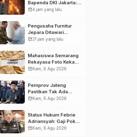
Bapenda DKI Jakarta:
20 Unit Pemadam dan
calendar_month
4 jam yang lalu
3 Bronto Skylift
Dikerahkan, Angin
Pengusaha Furnitur
Kencang Jadi
Jepara Ditawari
Tantangan
Perluasan Pangsa
calendar_month
21 jam yang lalu
Pasar Hingga ke IKN
Mahasiswa Semarang
Rekayasa Foto Kekasih
Jadi Konten Cabul
calendar_month
Kam, 6 Agu 2026
karena Sakit Hati
Pemprov Jateng
Pastikan Tak Ada
Kendala Pembayaran
calendar_month
Kam, 6 Agu 2026
Gaji ASN di Tengah
Pemangkasan
Status Hukum Febrie
Transfer ke Daerah
Adriansyah: Gaji Pokok
50 Persen Tetap
calendar_month
Kam, 6 Agu 2026
Mengalir, Tunjangan