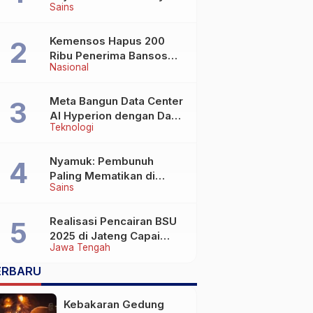
Sains
Wafat di Usia Lebih dari
100 Tahun
Kemensos Hapus 200
Ribu Penerima Bansos
Nasional
yang Terlibat Judol
Meta Bangun Data Center
AI Hyperion dengan Daya
Teknologi
Komputasi 5 GW, Saingi
OpenAI dan Google
Nyamuk: Pembunuh
Paling Mematikan di
Sains
Dunia yang Tak Terlihat
Realisasi Pencairan BSU
2025 di Jateng Capai
Jawa Tengah
69,2 Persen
ERBARU
Kebakaran Gedung