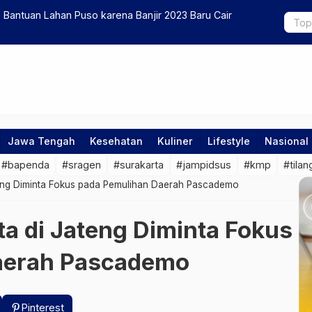
 Bantuan Lahan Puso karena Banjir 2023 Baru Cair
Pemprov Ja
Masyarakat
Jawa Tengah
Kesehatan
Kuliner
Lifestyle
Nasional
#bapenda
#sragen
#surakarta
#jampidsus
#kmp
#tilan
teng Diminta Fokus pada Pemulihan Daerah Pascademo
ta di Jateng Diminta Fokus
aerah Pascademo
Pinterest