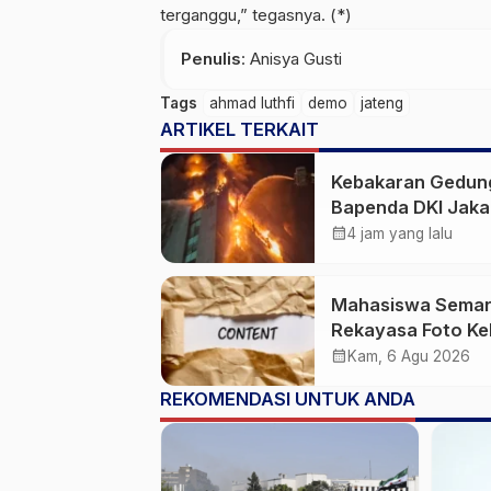
terganggu,” tegasnya. (*)
Penulis
: Anisya Gusti
Tags
ahmad luthfi
demo
jateng
ARTIKEL TERKAIT
Kebakaran Gedun
Bapenda DKI Jaka
20 Unit Pemadam
calendar_month
4 jam yang lalu
3 Bronto Skylift
Dikerahkan, Angin
Mahasiswa Sema
Kencang Jadi
Rekayasa Foto Ke
Tantangan
Jadi Konten Cabul
calendar_month
Kam, 6 Agu 2026
karena Sakit Hati
REKOMENDASI UNTUK ANDA