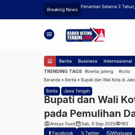
 Ribuan Cacing Laut dan Moluska Hidup
Penantian Selama 3 Tahun,
Breaking News
menu
home
Berita
Business
Internasional
TRENDING TAGS
#berita jateng
#solo
Beranda
»
Berita
»
Bupati dan Wali Kota di Ja
Berita
Jawa Tengah
Bupati dan Wali Ko
pada Pemulihan D
account_circle
calendar_month
visibility
Anisya Gusti
Sab, 6 Sep 2025
183
Facebook
Twitter
Whatsapp