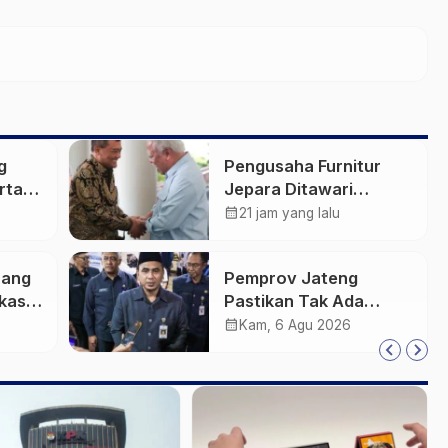
g
Pengusaha Furnitur
rta:
Jepara Ditawari
 dan
Perluasan Pangsa
calendar_month
21 jam yang lalu
Pasar Hingga ke IKN
rang
Pemprov Jateng
kasih
Pastikan Tak Ada
Kendala Pembayaran
calendar_month
Kam, 6 Agu 2026
Gaji ASN di Tengah
Pemangkasan Transfer
ke Daerah