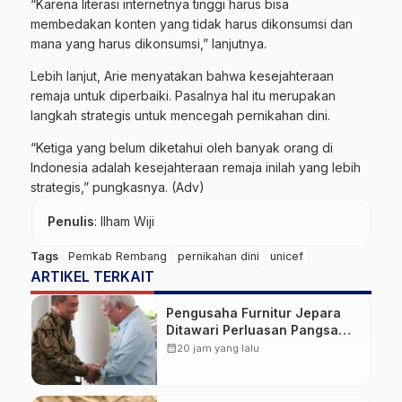
“Karena literasi internetnya tinggi harus bisa
membedakan konten yang tidak harus dikonsumsi dan
mana yang harus dikonsumsi,” lanjutnya.
Lebih lanjut, Arie menyatakan bahwa kesejahteraan
remaja untuk diperbaiki. Pasalnya hal itu merupakan
langkah strategis untuk mencegah pernikahan dini.
“Ketiga yang belum diketahui oleh banyak orang di
Indonesia adalah kesejahteraan remaja inilah yang lebih
strategis,” pungkasnya. (Adv)
Penulis
: Ilham Wiji
Tags
Pemkab Rembang
pernikahan dini
unicef
ARTIKEL TERKAIT
Pengusaha Furnitur Jepara
Ditawari Perluasan Pangsa
Pasar Hingga ke IKN
calendar_month
20 jam yang lalu