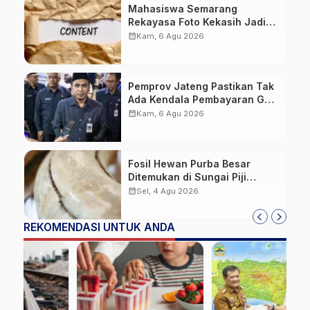
Mahasiswa Semarang
Rekayasa Foto Kekasih Jadi
Konten Cabul karena Sakit
calendar_month
Kam, 6 Agu 2026
Hati
Pemprov Jateng Pastikan Tak
Ada Kendala Pembayaran Gaji
ASN di Tengah Pemangkasan
calendar_month
Kam, 6 Agu 2026
Transfer ke Daerah
Fosil Hewan Purba Besar
Ditemukan di Sungai Piji
Kudus
calendar_month
Sel, 4 Agu 2026
REKOMENDASI UNTUK ANDA