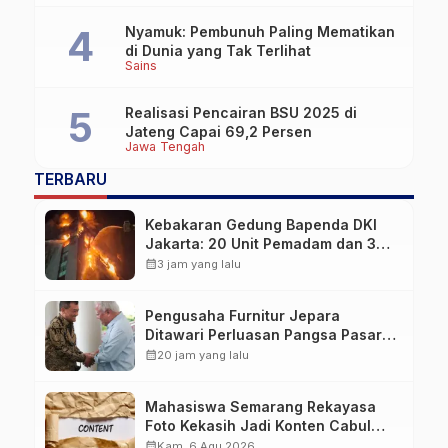
Nyamuk: Pembunuh Paling Mematikan
di Dunia yang Tak Terlihat
Sains
Realisasi Pencairan BSU 2025 di
Jateng Capai 69,2 Persen
Jawa Tengah
TERBARU
Kebakaran Gedung Bapenda DKI
Jakarta: 20 Unit Pemadam dan 3
Bronto Skylift Dikerahkan, Angin
calendar_month
3 jam yang lalu
Kencang Jadi Tantangan
Pengusaha Furnitur Jepara
Ditawari Perluasan Pangsa Pasar
Hingga ke IKN
calendar_month
20 jam yang lalu
Mahasiswa Semarang Rekayasa
Foto Kekasih Jadi Konten Cabul
karena Sakit Hati
calendar_month
Kam, 6 Agu 2026