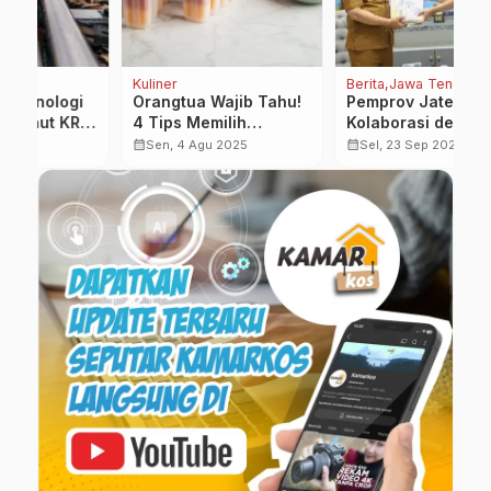
Kuliner
Berita
Jawa Tengah
Be
Orangtua Wajib Tahu!
Pemprov Jateng
K
L-
4 Tips Memilih
Kolaborasi dengan
R
Camilan Sehat untuk
Perguruan Tinggi
D
calendar_month
calendar_month
calendar_month
Sen, 4 Agu 2025
Sel, 23 Sep 2025
Anak
untuk Pengentasan
D
…
Kemiskinan