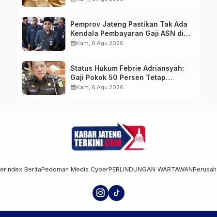
Pemprov Jateng Pastikan Tak Ada
Kendala Pembayaran Gaji ASN di
Tengah Pemangkasan Transfer ke
calendar_month
Kam, 6 Agu 2026
Daerah
Status Hukum Febrie Adriansyah:
Gaji Pokok 50 Persen Tetap
Mengalir, Tunjangan Disetop
calendar_month
Kam, 6 Agu 2026
Kejagung
mer
Index Berita
Pedoman Media Cyber
PERLINDUNGAN WARTAWAN
Perusah