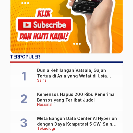
TERPOPULER
Dunia Kehilangan Vatsala, Gajah
Tertua di Asia yang Wafat di Usia
Sains
Lebih dari 100 Tahun
Kemensos Hapus 200 Ribu Penerima
Bansos yang Terlibat Judol
Nasional
Meta Bangun Data Center AI Hyperion
dengan Daya Komputasi 5 GW, Saingi
Teknologi
OpenAI dan Google