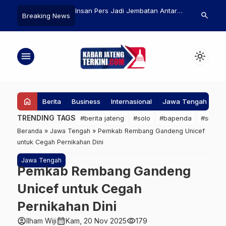
Jateng Upayakan
Insan Pers Jadi Jembatan Antara
Nilai Tukar 
search
Breaking News
ngan Wisata Dieng
Pemerintah dan Masyarakat
Tembus Rp17.
lomerasi
Ini Kronologi
Penyebabny
menu
light_mode
home
Berita
Business
Internasional
Jawa Tengah
Ke
TRENDING TAGS
#berita jateng
#solo
#bapenda
#srage
Beranda
»
Jawa Tengah
»
Pemkab Rembang Gandeng Unicef
untuk Cegah Pernikahan Dini
Jawa Tengah
Pemkab Rembang Gandeng
Unicef untuk Cegah
Pernikahan Dini
account_circle
calendar_month
visibility
Ilham Wiji
Kam, 20 Nov 2025
179