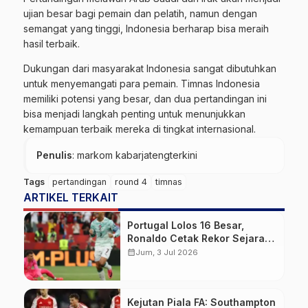
ujian besar bagi pemain dan pelatih, namun dengan
semangat yang tinggi, Indonesia berharap bisa meraih
hasil terbaik.
Dukungan dari masyarakat Indonesia sangat dibutuhkan
untuk menyemangati para pemain. Timnas Indonesia
memiliki potensi yang besar, dan dua pertandingan ini
bisa menjadi langkah penting untuk menunjukkan
kemampuan terbaik mereka di tingkat internasional.
Penulis
: markom kabarjatengterkini
Tags
pertandingan
round 4
timnas
ARTIKEL TERKAIT
Portugal Lolos 16 Besar,
Ronaldo Cetak Rekor Sejarah
Baru
calendar_month
Jum, 3 Jul 2026
Kejutan Piala FA: Southampton