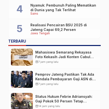
Nyamuk: Pembunuh Paling Mematikan
di Dunia yang Tak Terlihat
Sains
Realisasi Pencairan BSU 2025 di
Jateng Capai 69,2 Persen
Jawa Tengah
TERBARU
Mahasiswa Semarang Rekayasa
Foto Kekasih Jadi Konten Cabul
karena Sakit Hati
calendar_month
7 jam yang lalu
Pemprov Jateng Pastikan Tak Ada
Kendala Pembayaran Gaji ASN di
Tengah Pemangkasan Transfer ke
calendar_month
7 jam yang lalu
Daerah
Status Hukum Febrie Adriansyah:
Gaji Pokok 50 Persen Tetap
Mengalir, Tunjangan Disetop
calendar_month
14 jam yang lalu