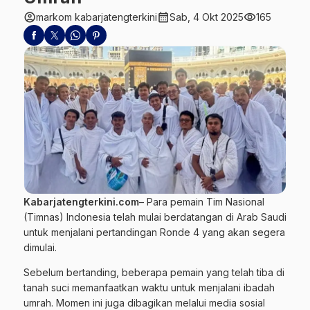
account_circle
calendar_month
visibility
markom kabarjatengterkini
Sab, 4 Okt 2025
165
Kabarjatengterkini.com
– Para pemain Tim Nasional
(
Timnas
) Indonesia telah mulai berdatangan di Arab Saudi
untuk menjalani
pertandingan
Ronde 4 yang akan segera
dimulai.
Sebelum bertanding, beberapa pemain yang telah tiba di
tanah suci memanfaatkan waktu untuk menjalani ibadah
umrah. Momen ini juga dibagikan melalui media sosial