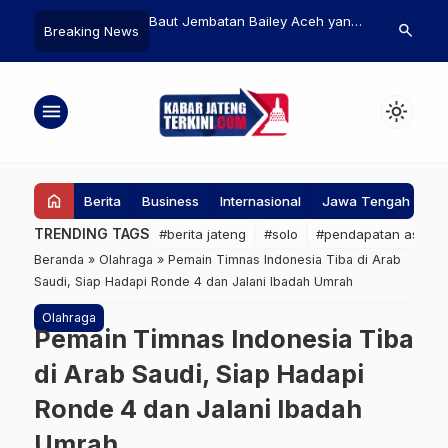
mbatan Bailey Aceh yang
Meta Bangun Data Center AI
Nilai Ekspo
search
Breaking News
Hilang Diduga Sabotase
Hyperion dengan Daya Komputasi
19,53 Pers
pasang lagi
5 GW, Saingi OpenAI dan Google
Utama AS 
menu
light_mode
home
Berita
Business
Internasional
Jawa Tengah
Ke
TRENDING TAGS
#berita jateng
#solo
#pendapatan asli da
Beranda
»
Olahraga
»
Pemain Timnas Indonesia Tiba di Arab
Saudi, Siap Hadapi Ronde 4 dan Jalani Ibadah Umrah
Olahraga
Pemain Timnas Indonesia Tiba
di Arab Saudi, Siap Hadapi
Ronde 4 dan Jalani Ibadah
Umrah