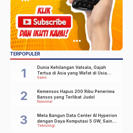
TERPOPULER
Dunia Kehilangan Vatsala, Gajah
Tertua di Asia yang Wafat di Usia
Sains
Lebih dari 100 Tahun
Kemensos Hapus 200 Ribu Penerima
Bansos yang Terlibat Judol
Nasional
Meta Bangun Data Center AI Hyperion
dengan Daya Komputasi 5 GW, Saingi
Teknologi
OpenAI dan Google