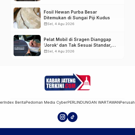
Kejagung
Fosil Hewan Purba Besar
Ditemukan di Sungai Piji Kudus
calendar_month
Sel, 4 Agu 2026
Pelat Mobil di Sragen Dianggap
‘Jorok’ dan Tak Sesuai Standar,
Pengemudi Kena Tilang
calendar_month
Sel, 4 Agu 2026
mer
Index Berita
Pedoman Media Cyber
PERLINDUNGAN WARTAWAN
Perusah