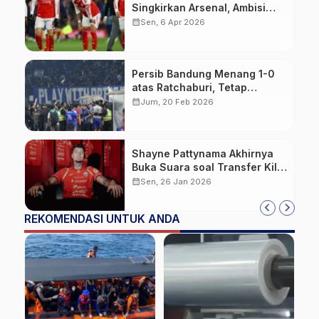
Singkirkan Arsenal, Ambisi
Quadruple Skuad Mikel Arteta
calendar_month
Sen, 6 Apr 2026
Resmi Sirna
Persib Bandung Menang 1-0
atas Ratchaburi, Tetap
Tersingkir dari ACL 2
calendar_month
Jum, 20 Feb 2026
2025/2026
Shayne Pattynama Akhirnya
Buka Suara soal Transfer Kilat
ke Persija Jakarta
calendar_month
Sen, 26 Jan 2026
REKOMENDASI UNTUK ANDA