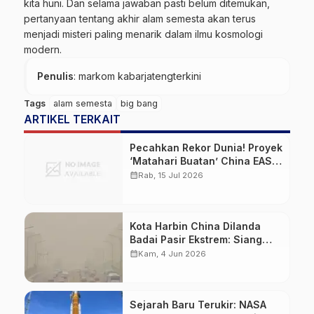
kita huni. Dan selama jawaban pasti belum ditemukan,
pertanyaan tentang akhir alam semesta akan terus
menjadi misteri paling menarik dalam ilmu kosmologi
modern.
Penulis
: markom kabarjatengterkini
Tags
alam semesta
big bang
ARTIKEL TERKAIT
Pecahkan Rekor Dunia! Proyek
‘Matahari Buatan’ China EAST
Sukses Uji Dua Magnet
calendar_month
Rab, 15 Jul 2026
Raksasa 100% Buatan
Domestik
Kota Harbin China Dilanda
Badai Pasir Ekstrem: Siang
Hari Berubah Gelap Gulita
calendar_month
Kam, 4 Jun 2026
Sejarah Baru Terukir: NASA