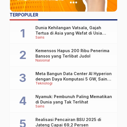
TERPOPULER
Dunia Kehilangan Vatsala, Gajah
Tertua di Asia yang Wafat di Usia
Sains
Lebih dari 100 Tahun
Kemensos Hapus 200 Ribu Penerima
Bansos yang Terlibat Judol
Nasional
Meta Bangun Data Center AI Hyperion
dengan Daya Komputasi 5 GW, Saingi
Teknologi
OpenAI dan Google
Nyamuk: Pembunuh Paling Mematikan
di Dunia yang Tak Terlihat
Sains
Realisasi Pencairan BSU 2025 di
Jateng Capai 69,2 Persen