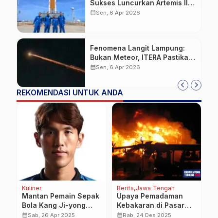
Sukses Luncurkan Artemis II,
Misi Berawak Pertama ke
calendar_month
Sen, 6 Apr 2026
Bulan dalam 50 Tahun
Fenomena Langit Lampung:
Bukan Meteor, ITERA Pastikan
Cahaya Misterius Adalah
calendar_month
Sen, 6 Apr 2026
Sampah Antariksa China
REKOMENDASI UNTUK ANDA
Kuliner
Berita
Jawa Tengah
Be
Mantan Pemain Sepak
Upaya Pemadaman
T
9
Bola Kang Ji-yong
Kebakaran di Pasar
P
Meninggal Dunia
Pagi Pemalang Cukup
L
calendar_month
calendar_month
calendar_month
Sab, 26 Apr 2025
Rab, 24 Des 2025