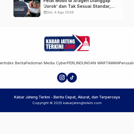
Pelat Mobil di Sragen Dianggap
‘Jorok’ dan Tak Sesuai Standar,
Pengemudi Kena Tilang
calendar_month
Sel, 4 Agu 2026
mer
Index Berita
Pedoman Media Cyber
PERLINDUNGAN WARTAWAN
Perusah
Kabar Jateng Terkni - Berita Cepat, Akurat, dan Terpercaya
Copyright © 2025 kabarjatengterkini.com