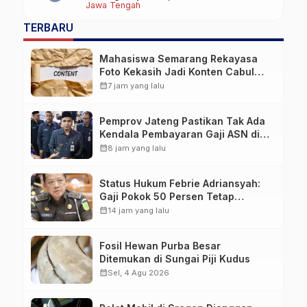
Jawa Tengah
TERBARU
Mahasiswa Semarang Rekayasa
Foto Kekasih Jadi Konten Cabul
karena Sakit Hati
calendar_month
7 jam yang lalu
Pemprov Jateng Pastikan Tak Ada
Kendala Pembayaran Gaji ASN di
Tengah Pemangkasan Transfer ke
calendar_month
8 jam yang lalu
Daerah
Status Hukum Febrie Adriansyah:
Gaji Pokok 50 Persen Tetap
Mengalir, Tunjangan Disetop
calendar_month
14 jam yang lalu
Kejagung
Fosil Hewan Purba Besar
Ditemukan di Sungai Piji Kudus
calendar_month
Sel, 4 Agu 2026