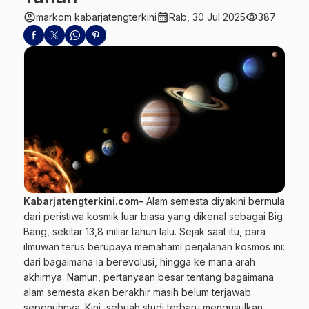
account_circle
calendar_month
visibility
markom kabarjatengterkini
Rab, 30 Jul 2025
387
Kabarjatengterkini.com-
Alam semesta
diyakini bermula
dari peristiwa kosmik luar biasa yang dikenal sebagai
Big
Bang
, sekitar 13,8 miliar tahun lalu. Sejak saat itu, para
ilmuwan terus berupaya memahami perjalanan kosmos ini:
dari bagaimana ia berevolusi, hingga ke mana arah
akhirnya. Namun, pertanyaan besar tentang bagaimana
alam semesta akan berakhir masih belum terjawab
sepenuhnya. Kini, sebuah studi terbaru mengusulkan