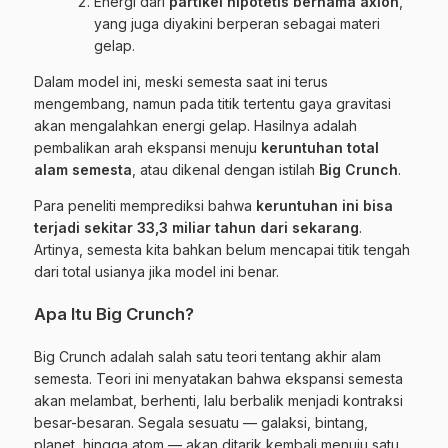
Energi dari
partikel hipotetis bernama axion
,
yang juga diyakini berperan sebagai materi
gelap.
Dalam model ini, meski semesta saat ini terus
mengembang, namun pada titik tertentu gaya gravitasi
akan mengalahkan energi gelap. Hasilnya adalah
pembalikan arah ekspansi menuju
keruntuhan total
alam semesta
, atau dikenal dengan istilah
Big Crunch
.
Para peneliti memprediksi bahwa
keruntuhan ini bisa
terjadi sekitar 33,3 miliar tahun dari sekarang
.
Artinya, semesta kita bahkan belum mencapai titik tengah
dari total usianya jika model ini benar.
Apa Itu Big Crunch?
Big Crunch adalah salah satu teori tentang akhir alam
semesta. Teori ini menyatakan bahwa ekspansi semesta
akan melambat, berhenti, lalu berbalik menjadi kontraksi
besar-besaran. Segala sesuatu — galaksi, bintang,
planet, hingga atom — akan ditarik kembali menuju satu