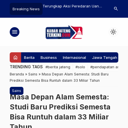
erungkap Aksi Peredaran Uang
Tantangan Dunia Medis di Jateng
Perk
search
Breaking News
alsu, Polisi Amankan Remaja 16
Masih Besar, Jumlah dan
Hija
ahun
Distribusi Dokter Belum Rata
Pelu
Inggr
menu
light_mode
home
Berita
Business
Internasional
Jawa Tengah
Ke
TRENDING TAGS
#berita jateng
#solo
#pendapatan asli da
Beranda
»
Sains
»
Masa Depan Alam Semesta: Studi Baru
Prediksi Semesta Bisa Runtuh dalam 33 Miliar Tahun
Sains
Masa Depan Alam Semesta:
Studi Baru Prediksi Semesta
Bisa Runtuh dalam 33 Miliar
Tahun